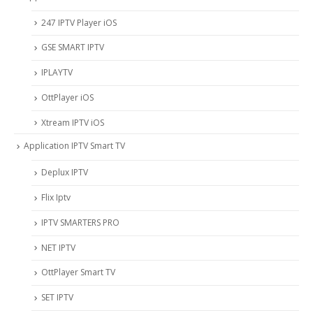
247 IPTV Player iOS
‎GSE SMART IPTV
IPLAYTV
OttPlayer iOS
Xtream IPTV iOS
Application IPTV Smart TV
Deplux IPTV
Flix Iptv
IPTV SMARTERS PRO
NET IPTV
OttPlayer Smart TV
SET IPTV