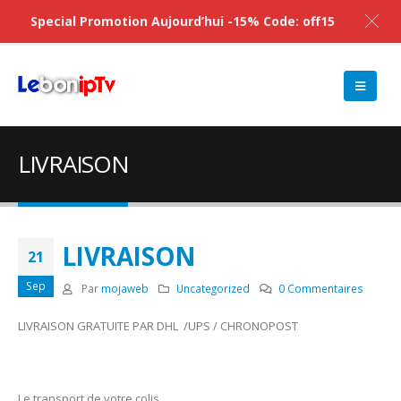
Special Promotion Aujourd’hui -15% Code: off15
LIVRAISON
LIVRAISON
21
Sep
Par
mojaweb
Uncategorized
0 Commentaires
LIVRAISON GRATUITE PAR DHL /UPS / CHRONOPOST
Le transport de votre colis