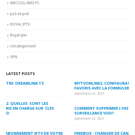
MECOOL KM3 PS
ps3-et-ps4
ROYAL IPTV
Royal iptv
Uncategorized
VPN
LATEST POSTS
MYTVONLINE2 :CONFIGURATION ET VERROUILLAGE DES
CO
FAVORIS AVEC LA FORMULER Z8 ET Z ALPHA
sep
septembre 22, 2021
MY
COMMENT SUPPRIMER L’HISTORIQUE DES LISTES DE
LI
SURVEILLANCE VOD?
US
septembre 22, 2021
sep
FREEBOX : CHANGER DE CANAL WIFI POUR OPTIMISER VOTRE
CO