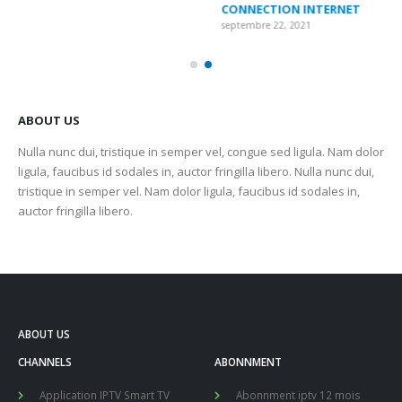
CONNECTION INTERNET
MA
septembre 22, 2021
sep
ABOUT US
Nulla nunc dui, tristique in semper vel, congue sed ligula. Nam dolor
ligula, faucibus id sodales in, auctor fringilla libero. Nulla nunc dui,
tristique in semper vel. Nam dolor ligula, faucibus id sodales in,
auctor fringilla libero.
ABOUT US
CHANNELS
ABONNMENT
Application IPTV Smart TV
Abonnment iptv 12 mois