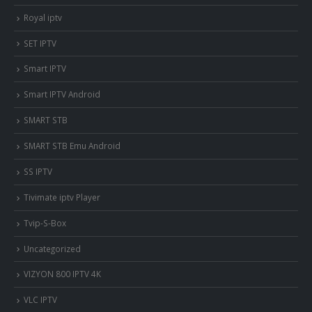
Royal iptv
SET IPTV
Smart IPTV
Smart IPTV Android
SMART STB
SMART STB Emu Android
SS IPTV
Tivimate iptv Player
Tvip-S-Box
Uncategorized
VIZYON 800 IPTV 4K
VLC IPTV