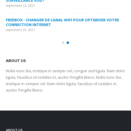
SURVEILLANCE VOD?
US
septembre 22, 2021
sep
FREEBOX : CHANGER DE CANAL WIFI POUR OPTIMISER VOTRE
CO
CONNECTION INTERNET
MA
septembre 22, 2021
sep
ABOUT US
Nulla nunc dui, tristique in semper vel, congue sed ligula. Nam dolor
ligula, faucibus id sodales in, auctor fringilla libero. Nulla nunc dui,
tristique in semper vel. Nam dolor ligula, faucibus id sodales in,
auctor fringilla libero.
ABOUT US