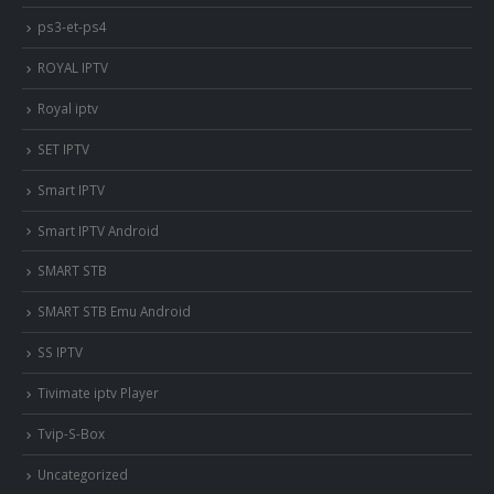
ps3-et-ps4
ROYAL IPTV
Royal iptv
SET IPTV
Smart IPTV
Smart IPTV Android
SMART STB
SMART STB Emu Android
SS IPTV
Tivimate iptv Player
Tvip-S-Box
Uncategorized