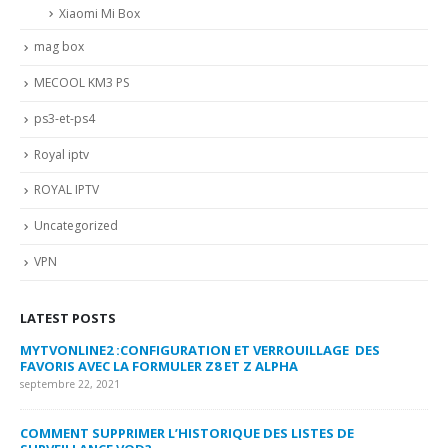
Xiaomi Mi Box
mag box
MECOOL KM3 PS
ps3-et-ps4
Royal iptv
ROYAL IPTV
Uncategorized
VPN
LATEST POSTS
MYTVONLINE2 :CONFIGURATION ET VERROUILLAGE DES
CO
FAVORIS AVEC LA FORMULER Z8 ET Z ALPHA
sep
septembre 22, 2021
MY
COMMENT SUPPRIMER L’HISTORIQUE DES LISTES DE
LI