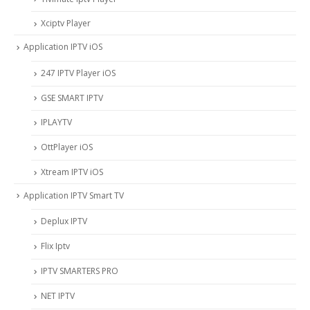
Xciptv Player
Application IPTV iOS
247 IPTV Player iOS
‎GSE SMART IPTV
IPLAYTV
OttPlayer iOS
Xtream IPTV iOS
Application IPTV Smart TV
Deplux IPTV
Flix Iptv
IPTV SMARTERS PRO
NET IPTV