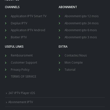
CHANNELS
ABONNMENT
Application IPTV Smart TV
Abonnment iptv 12 mois
Deplux IPTV
Abonnment iptv 24 mois
Application IPTV Android
Abonnment iptv 6 mois
Boitier IPTV
Abonnment iptv 3 mois
USEFUL LINKS
EXTRA
Remboursment
Contactez Nous
Customer Support
Mon Compte
Privacy Policy
Tutorial
TERMS OF SERVICE
247 IPTV Player iOS
Abonnement IPTV