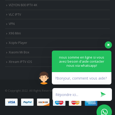
VIZYON 800 IPTV 4K
VLC IPTV
VPN
X96 Mini
Xciptv Player
Xiaomi Mi Box
nous somme en ligne si vous
avez besoin d'aide contacter
Xtream IPTV iOS
nous via whatsapp!
?Bonjour, comment vous aide?
© Copyright 2022. All Rights Reserved.