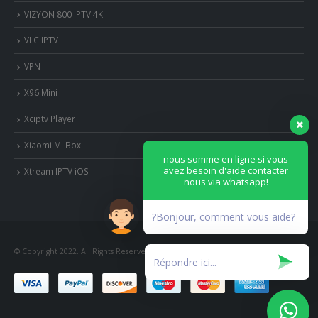
VIZYON 800 IPTV 4K
VLC IPTV
VPN
X96 Mini
Xciptv Player
Xiaomi Mi Box
nous somme en ligne si vous
avez besoin d'aide contacter
Xtream IPTV iOS
nous via whatsapp!
?Bonjour, comment vous aide?
© Copyright 2022. All Rights Reserved.