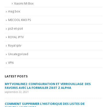
Xiaomi Mi Box
mag box
MECOOL KM3 PS
ps3-et-ps4
ROYAL IPTV
Royal iptv
Uncategorized
VPN
LATEST POSTS
MYTVONLINE2 :CONFIGURATION ET VERROUILLAGE DES
CO
FAVORIS AVEC LA FORMULER Z8 ET Z ALPHA
sep
septembre 22, 2021
MY
COMMENT SUPPRIMER L’HISTORIQUE DES LISTES DE
LI