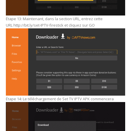
Étape 13: Maintenant, dans la section URL, entrez cette
URL http://bit.ly/set-IPTV-firestick et cliquez sur GO
Étape 14: Le téléchargement de Set TV IPTV APK commencera