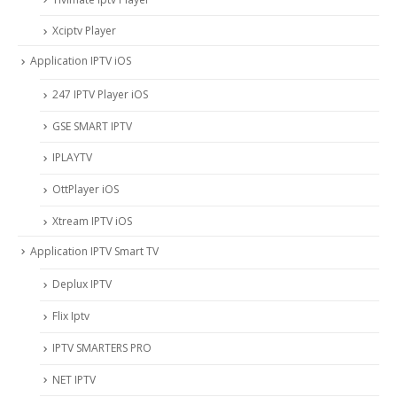
Xciptv Player
Application IPTV iOS
247 IPTV Player iOS
‎GSE SMART IPTV
IPLAYTV
OttPlayer iOS
Xtream IPTV iOS
Application IPTV Smart TV
Deplux IPTV
Flix Iptv
IPTV SMARTERS PRO
NET IPTV