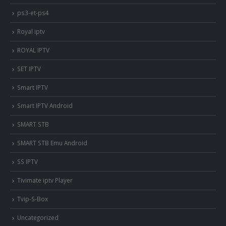
ps3-et-ps4
Royal iptv
ROYAL IPTV
SET IPTV
Smart IPTV
Smart IPTV Android
SMART STB
SMART STB Emu Android
SS IPTV
Tivimate iptv Player
Tvip-S-Box
Uncategorized