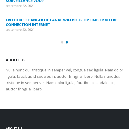
SURVEILLANCE VOD?
US
septembre 22, 2021
sep
FREEBOX : CHANGER DE CANAL WIFI POUR OPTIMISER VOTRE
CO
CONNECTION INTERNET
MA
septembre 22, 2021
sep
ABOUT US
Nulla nunc dui, tristique in semper vel, congue sed ligula. Nam dolor
ligula, faucibus id sodales in, auctor fringilla libero. Nulla nunc dui,
tristique in semper vel. Nam dolor ligula, faucibus id sodales in,
auctor fringilla libero.
ABOUT US