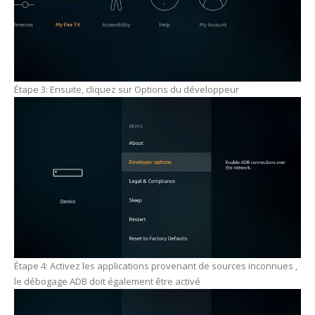
Étape 3: Ensuite, cliquez sur Options du développeur
Étape 4: Activez les applications provenant de sources inconnues ,
le débogage ADB doit également être activé