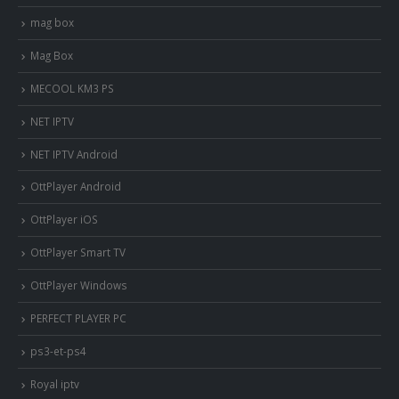
mag box
Mag Box
MECOOL KM3 PS
NET IPTV
NET IPTV Android
OttPlayer Android
OttPlayer iOS
OttPlayer Smart TV
OttPlayer Windows
PERFECT PLAYER PC
ps3-et-ps4
Royal iptv