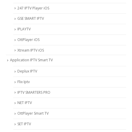
247 IPTV Player iOS
‎GSE SMART IPTV
IPLAYTV
OttPlayer iOS
Xtream IPTV iOS
Application IPTV Smart TV
Deplux IPTV
Flix Iptv
IPTV SMARTERS PRO
NET IPTV
OttPlayer Smart TV
SET IPTV