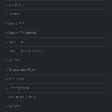
ROYAL IPTV
SET IPTV
Smart IPTV
Smart IPTV Android
SMART STB
SMART STB Emu Android
SS IPTV
Tivimate iptv Player
Tvip-S-Box
Uncategorized
VIZYON 800 IPTV 4K
VLC IPTV