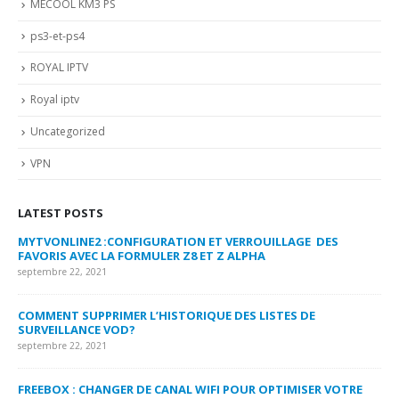
MECOOL KM3 PS
ps3-et-ps4
ROYAL IPTV
Royal iptv
Uncategorized
VPN
LATEST POSTS
MYTVONLINE2 :CONFIGURATION ET VERROUILLAGE DES
CO
FAVORIS AVEC LA FORMULER Z8 ET Z ALPHA
sep
septembre 22, 2021
MY
COMMENT SUPPRIMER L’HISTORIQUE DES LISTES DE
LI
SURVEILLANCE VOD?
US
septembre 22, 2021
sep
FREEBOX : CHANGER DE CANAL WIFI POUR OPTIMISER VOTRE
CO