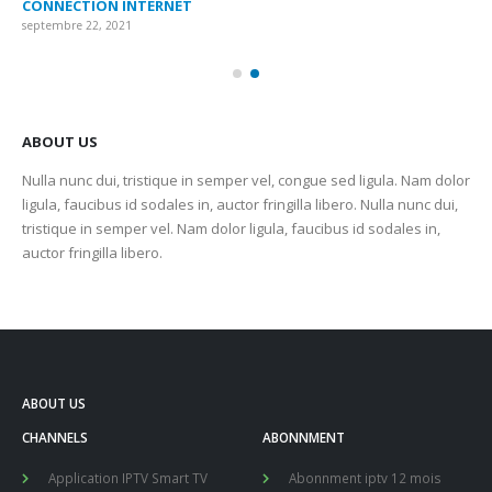
CONNECTION INTERNET
MA
septembre 22, 2021
sep
ABOUT US
Nulla nunc dui, tristique in semper vel, congue sed ligula. Nam dolor
ligula, faucibus id sodales in, auctor fringilla libero. Nulla nunc dui,
tristique in semper vel. Nam dolor ligula, faucibus id sodales in,
auctor fringilla libero.
ABOUT US
CHANNELS
ABONNMENT
Application IPTV Smart TV
Abonnment iptv 12 mois