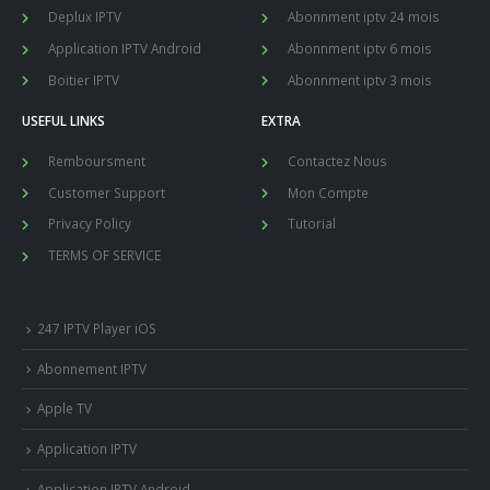
Deplux IPTV
Abonnment iptv 24 mois
Application IPTV Android
Abonnment iptv 6 mois
Boitier IPTV
Abonnment iptv 3 mois
USEFUL LINKS
EXTRA
Remboursment
Contactez Nous
Customer Support
Mon Compte
Privacy Policy
Tutorial
TERMS OF SERVICE
247 IPTV Player iOS
Abonnement IPTV
Apple TV
Application IPTV
Application IPTV Android