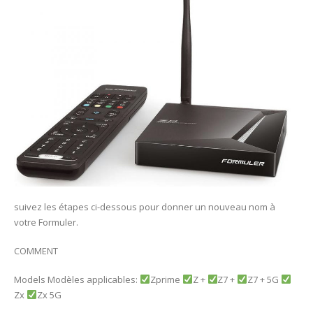
suivez les étapes ci-dessous pour donner un nouveau nom à
votre Formuler.
COMMENT
Models Modèles applicables:
Zprime
Z +
Z7 +
Z7 + 5G
Zx
Zx 5G