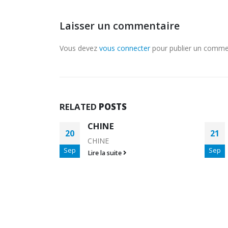
Laisser un commentaire
Vous devez
vous connecter
pour publier un comme
RELATED
POSTS
MUSIQUE USA &
21
21
CANADA
Sep
Sep
MUSIQUE USA & CANADA
Lire la suite