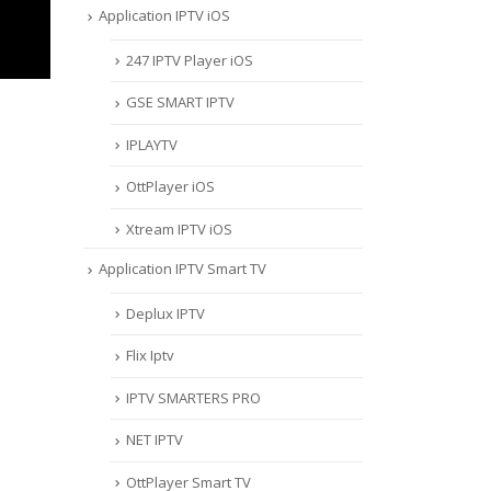
Application IPTV iOS
247 IPTV Player iOS
‎GSE SMART IPTV
IPLAYTV
OttPlayer iOS
Xtream IPTV iOS
Application IPTV Smart TV
Deplux IPTV
Flix Iptv
IPTV SMARTERS PRO
NET IPTV
OttPlayer Smart TV