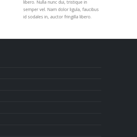
libero. Nulla nunc dui, tristique in
semper vel. Nam dolor ligula, faucibus
id sodales in, auctor fringilla libero.