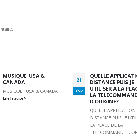
ntaire.
QUELLE APPLICATION A
COMMENT DEFINIR
22
DISTANCE PUIS-JE
MODE EPG ET REGL
UTILISER A LA PLACE DE
TIMESHIFT?
Sep
LA TELECOMMANDE
COMMENT DEFINIR L
D’ORIGINE?
EPG ET REGLER LE
QUELLE APPLICATION A
TIMESHIFT? Si les utili
DISTANCE PUIS-JE UTILISER A
connaissent des probl
LA PLACE DE LA
EPG de synchronisation
TELECOMMANDE D'ORIGINE?
en raison des différence