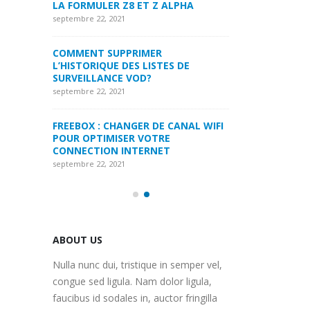
LPHA
LA FORMULER Z8
septembre 22, 2021
septembre 22, 2021
MYTVONLINE1 MYTVONLINE2
:QUELLES SONT LES LIMITATIONS
COMMENT SUPP
 DE
MAXIMALES PRIS EN CHARGE SUR
L’HISTORIQUE DE
CLES USB|DISQUE DUR | CARTE SD
SURVEILLANCE 
septembre 22, 2021
septembre 22, 2021
ANAL WIFI
COMMENT UTILISER VOTRE
FREEBOX : CHAN
ABONNEMENT IPTV DE VOTRE
POUR OPTIMISE
MAG250/254 POUR KODI
CONNECTION IN
septembre 22, 2021
septembre 22, 2021
ABOUT US
Nulla nunc dui, tristique in semper vel,
congue sed ligula. Nam dolor ligula,
faucibus id sodales in, auctor fringilla