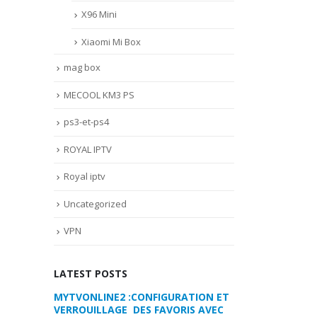
X96 Mini
Xiaomi Mi Box
mag box
MECOOL KM3 PS
ps3-et-ps4
ROYAL IPTV
Royal iptv
Uncategorized
VPN
LATEST POSTS
RATION ET
COMMENT PARAMETRER VOTRE
MYTVONLINE2 :
RIS AVEC
DREAMLINK T3
VERROUILLAGE D