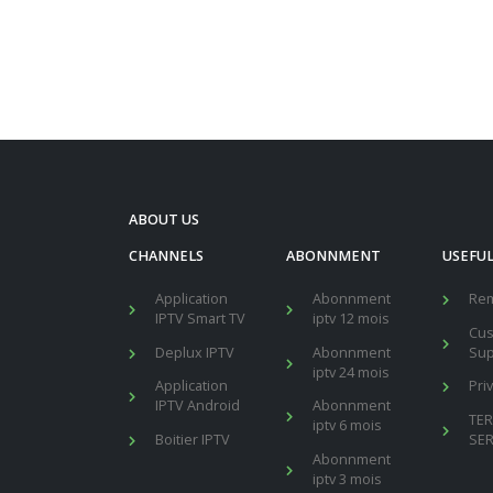
ABOUT US
CHANNELS
ABONNMENT
USEFUL
Application
Abonnment
Re
IPTV Smart TV
iptv 12 mois
Cu
Deplux IPTV
Abonnment
Sup
iptv 24 mois
Application
Pri
IPTV Android
Abonnment
TE
iptv 6 mois
Boitier IPTV
SER
Abonnment
iptv 3 mois