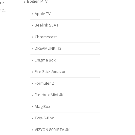
Boitier IPTV
Apple TV
Beelink SEA I
Chromecast
DREAMLINK T3
Enigma Box
Fire Stick Amazon
Formuler Z
Freebox Mini 4K
Mag Box
Tvip-S-Box
VIZYON 800 IPTV 4K