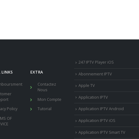
247 IPTV Player iOS
 LINKS
EXTRA
Abonnement IPTV
mboursment
Contactez
Apple TV
Nous
stomer
Application IPTV
port
Mon Compte
vacy Policy
Tutorial
Application IPTV Android
RMS OF
Application IPTV iOS
VICE
Application IPTV Smart TV