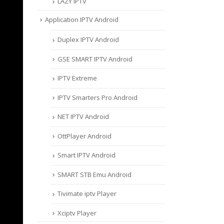
LAZY IPTV
Application IPTV Android
Duplex IPTV Android
GSE SMART IPTV Android
IPTV Extreme
IPTV Smarters Pro Android
NET IPTV Android
OttPlayer Android
Smart IPTV Android
SMART STB Emu Android
Tivimate iptv Player
Xciptv Player