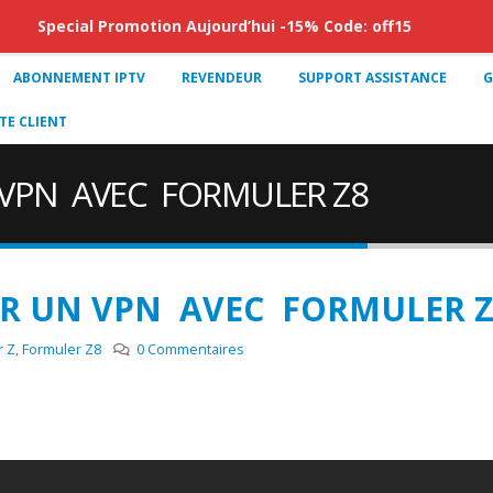
Special Promotion Aujourd’hui -15% Code: off15
ABONNEMENT IPTV
REVENDEUR
SUPPORT ASSISTANCE
G
E CLIENT
 VPN AVEC FORMULER Z8
R UN VPN AVEC FORMULER Z
r Z
,
Formuler Z8
0 Commentaires