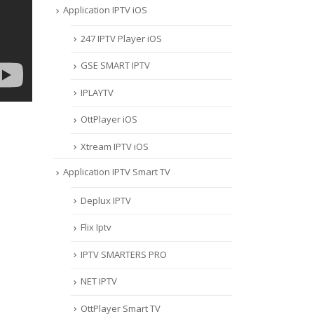
Application IPTV iOS
247 IPTV Player iOS
‎GSE SMART IPTV
IPLAYTV
OttPlayer iOS
Xtream IPTV iOS
Application IPTV Smart TV
Deplux IPTV
Flix Iptv
IPTV SMARTERS PRO
NET IPTV
OttPlayer Smart TV