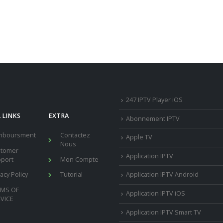
247 IPTV Player iOS
 LINKS
EXTRA
Abonnement IPTV
mboursment
Contactez
Apple TV
Nous
stomer
Application IPTV
port
Mon Compte
vacy Policy
Tutorial
Application IPTV Android
RMS OF
Application IPTV iOS
VICE
Application IPTV Smart TV