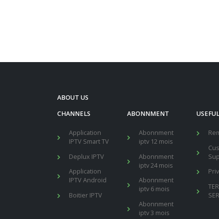
ABOUT US
CHANNELS
ABONNMENT
USEFUL
Application
Abonnment
Re
IPTV Smart TV
iptv 12 mois
Cu
Deplux IPTV
Abonnment
Sup
iptv 24 mois
Application
Pri
IPTV Android
Abonnment
TE
iptv 6 mois
Boitier IPTV
SER
Abonnment
iptv 3 mois