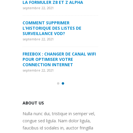
LPHA
LA FORMULER Z8
septembre 22, 2021
septembre 22, 2021
MYTVONLINE1 MYTVONLINE2
:QUELLES SONT LES LIMITATIONS
COMMENT SUPP
 DE
MAXIMALES PRIS EN CHARGE SUR
L’HISTORIQUE DE
CLES USB|DISQUE DUR | CARTE SD
SURVEILLANCE 
septembre 22, 2021
septembre 22, 2021
ANAL WIFI
COMMENT UTILISER VOTRE
FREEBOX : CHAN
ABONNEMENT IPTV DE VOTRE
POUR OPTIMISE
MAG250/254 POUR KODI
CONNECTION IN
septembre 22, 2021
septembre 22, 2021
ABOUT US
Nulla nunc dui, tristique in semper vel,
congue sed ligula. Nam dolor ligula,
faucibus id sodales in, auctor fringilla