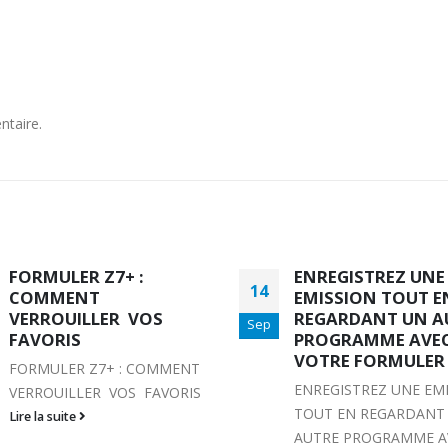
ntaire.
ENREGISTREZ UNE
FORMULER Z 7+
20
EMISSION TOUT EN
:REGLAGES DES F
REGARDANT UN AUTRE
ET VERROUILLAGE
Sep
PROGRAMME AVEC
DU CONTROLE PA
VOTRE FORMULER Z8
FORMULER Z 7+ :REG
ENREGISTREZ UNE EMISSION
DES FAVORIS ET
TOUT EN REGARDANT UN
VERROUILLAGE DU
AUTRE PROGRAMME AVEC
CONTROLE PARENTA