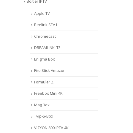
Boitier IPTV
Lire la suite
Conne
Lire 
Apple TV
Beelink SEA I
Chromecast
DREAMLINK T3
Enigma Box
Fire Stick Amazon
Formuler Z
Freebox Mini 4K
Mag Box
Tvip-S-Box
VIZYON 800 IPTV 4K