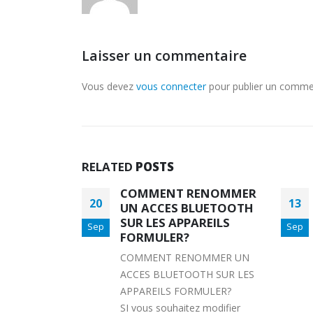
Laisser un commentaire
Vous devez
vous connecter
pour publier un comme
RELATED
POSTS
ENOMMER
FORMULER Z7+ :
13
14
LUETOOTH
COMMENT
REILS
VERROUILLER VOS
Sep
Sep
FAVORIS
OMMER UN
FORMULER Z7+ : COMMENT
TH SUR LES
VERROUILLER VOS FAVORIS
MULER?
Lire la suite
 modifier