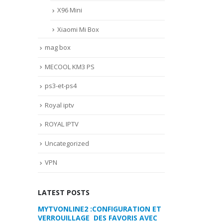
X96 Mini
Xiaomi Mi Box
mag box
MECOOL KM3 PS
ps3-et-ps4
Royal iptv
ROYAL IPTV
Uncategorized
VPN
LATEST POSTS
RATION ET
COMMENT PARAMETRER VOTRE
MYTVONLINE2 :
RIS AVEC
DREAMLINK T3
VERROUILLAGE D