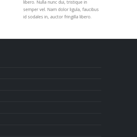
libero. Nulla nunc dui, tristique in
semper vel. Nam dolor ligula, faucibus
id sodales in, auctor fringilla libero.