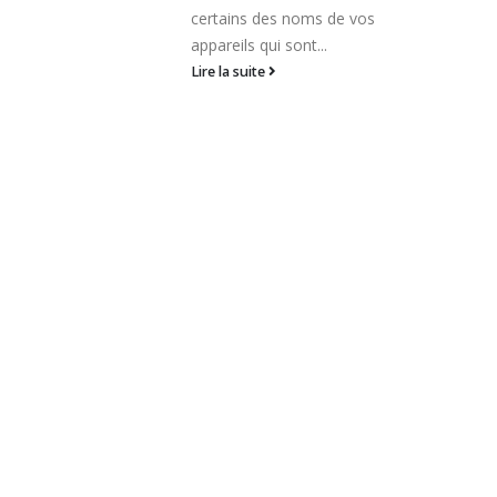
s de vos
..