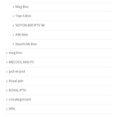
Mag Box
Tvip-S-Box
VIZYON 800 IPTV 4K
X96 Mini
Xiaomi Mi Box
mag box
MECOOL KM3 PS
ps3-et-ps4
Royal iptv
ROYAL IPTV
Uncategorized
VPN