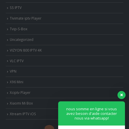
SS IPTV
Tivimate iptv Player
Tvip-S-Box
Uncategorized
VIZYON 800 IPTV 4K
VLC IPTV
VPN
X96 Mini
Xciptv Player
Xiaomi Mi Box
nous somme en ligne si vous
avez besoin d'aide contacter
Xtream IPTV iOS
nous via whatsapp!