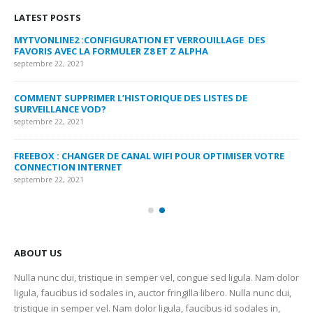
LATEST POSTS
MYTVONLINE2 :CONFIGURATION ET VERROUILLAGE DES
CO
FAVORIS AVEC LA FORMULER Z8 ET Z ALPHA
sep
septembre 22, 2021
MY
COMMENT SUPPRIMER L’HISTORIQUE DES LISTES DE
LI
SURVEILLANCE VOD?
US
septembre 22, 2021
sep
FREEBOX : CHANGER DE CANAL WIFI POUR OPTIMISER VOTRE
CO
CONNECTION INTERNET
MA
septembre 22, 2021
sep
ABOUT US
Nulla nunc dui, tristique in semper vel, congue sed ligula. Nam dolor
ligula, faucibus id sodales in, auctor fringilla libero. Nulla nunc dui,
tristique in semper vel. Nam dolor ligula, faucibus id sodales in,