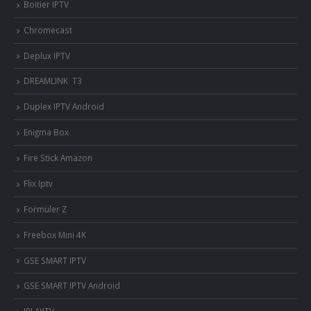
Boitier IPTV
Chromecast
Deplux IPTV
DREAMLINK T3
Duplex IPTV Android
Enigma Box
Fire Stick Amazon
Flix Iptv
Formuler Z
Freebox Mini 4K
‎GSE SMART IPTV
GSE SMART IPTV Android