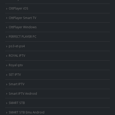
OttPlayer iOS
OttPlayer Smart TV
OttPlayer Windows
PERFECT PLAYER PC
ps3-et-ps4
ROYAL IPTV
Royal iptv
SET IPTV
Smart IPTV
Smart IPTV Android
SMART STB
SMART STB Emu Android