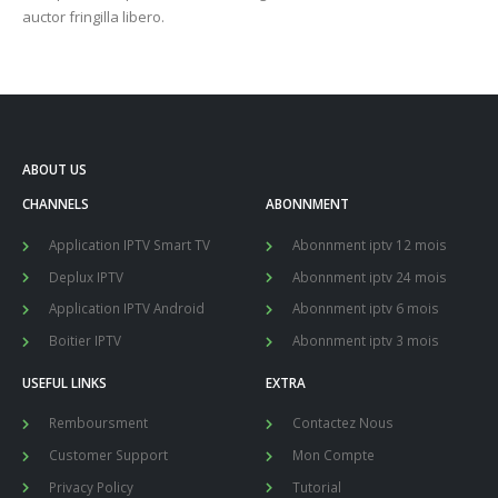
auctor fringilla libero.
ABOUT US
CHANNELS
ABONNMENT
Application IPTV Smart TV
Abonnment iptv 12 mois
Deplux IPTV
Abonnment iptv 24 mois
Application IPTV Android
Abonnment iptv 6 mois
Boitier IPTV
Abonnment iptv 3 mois
USEFUL LINKS
EXTRA
Remboursment
Contactez Nous
Customer Support
Mon Compte
Privacy Policy
Tutorial