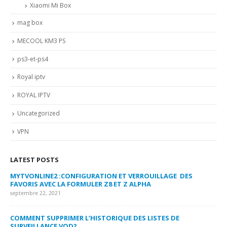
Xiaomi Mi Box
mag box
MECOOL KM3 PS
ps3-et-ps4
Royal iptv
ROYAL IPTV
Uncategorized
VPN
LATEST POSTS
MYTVONLINE2 :CONFIGURATION ET VERROUILLAGE DES
CO
FAVORIS AVEC LA FORMULER Z8 ET Z ALPHA
sep
septembre 22, 2021
MY
COMMENT SUPPRIMER L’HISTORIQUE DES LISTES DE
LI
SURVEILLANCE VOD?
US