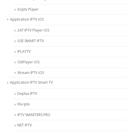
Xciptv Player
Application IPTV iOS
247 IPTV Player iOS
‎GSE SMART IPTV
IPLAYTV
OttPlayer iOS
Xtream IPTV iOS
Application IPTV Smart TV
Deplux IPTV
Flix Iptv
IPTV SMARTERS PRO
NET IPTV