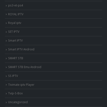
ps3-et-ps4
ROYAL IPTV
Royal iptv
SET IPTV
Smart IPTV
Smart IPTV Android
SMART STB
SMART STB Emu Android
SS IPTV
Tivimate iptv Player
Tvip-S-Box
Uncategorized