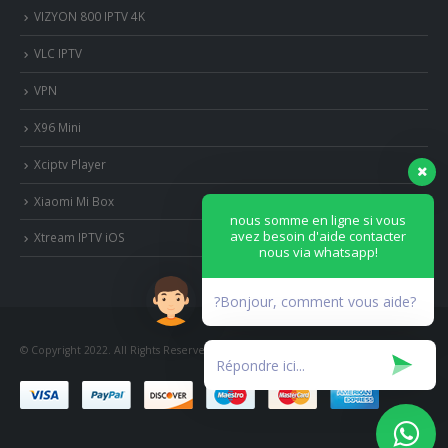
VIZYON 800 IPTV 4K
VLC IPTV
VPN
X96 Mini
Xciptv Player
Xiaomi Mi Box
nous somme en ligne si vous
avez besoin d'aide contacter
Xtream IPTV iOS
nous via whatsapp!
?Bonjour, comment vous aide?
© Copyright 2022. All Rights Reserved.