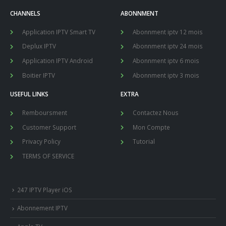
CHANNELS
ABONNMENT
Application IPTV Smart TV
Abonnment iptv 12 mois
Deplux IPTV
Abonnment iptv 24 mois
Application IPTV Android
Abonnment iptv 6 mois
Boitier IPTV
Abonnment iptv 3 mois
USEFUL LINKS
EXTRA
Remboursment
Contactez Nous
Customer Support
Mon Compte
Privacy Policy
Tutorial
TERMS OF SERVICE
247 IPTV Player iOS
Abonnement IPTV