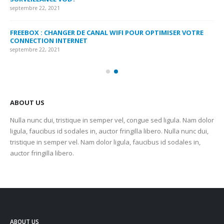
septembre 22, 2021
sep
FREEBOX : CHANGER DE CANAL WIFI POUR OPTIMISER VOTRE
CO
CONNECTION INTERNET
MA
septembre 22, 2021
sep
ABOUT US
Nulla nunc dui, tristique in semper vel, congue sed ligula. Nam dolor
ligula, faucibus id sodales in, auctor fringilla libero. Nulla nunc dui,
tristique in semper vel. Nam dolor ligula, faucibus id sodales in,
auctor fringilla libero.
ABOUT US