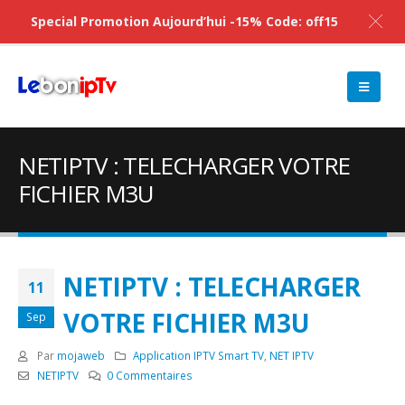
Special Promotion Aujourd’hui -15% Code: off15
NETIPTV : TELECHARGER VOTRE
FICHIER M3U
NETIPTV : TELECHARGER
11
VOTRE FICHIER M3U
Sep
Par
mojaweb
Application IPTV Smart TV
,
NET IPTV
NETIPTV
0 Commentaires