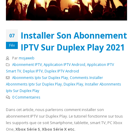
Installer Son Abonnement
07
IPTV Sur Duplex Play 2021
Fév
Par
mojaweb
Abonnement IPTV
,
Application IPTV Android
,
Application IPTV
Smart TV
,
Deplux IPTV
,
Duplex IPTV Android
Abonnments Iptv Sur Duplex Play
,
Comments Installer
Abonnments Iptv Sur Duplex Play
,
Duplex Play
,
Installer Abonnments
Iptv Sur Duplex Play
0 Commentaires
Dans cet article, nous parlerons comment installer son
abonnement IPTV sur Duplex Play. Le tutoriel fonctionne sur tous
les supports que ce soit Smartphone, tablette, smart TV, PC Xbox
One,
Xbox Série S
,
Xbox Série X etc.