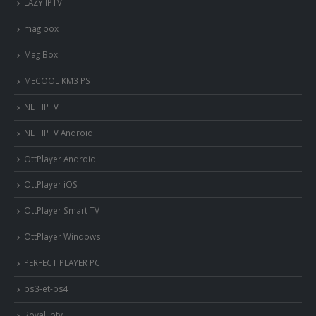
LAZY IPTV
mag box
Mag Box
MECOOL KM3 PS
NET IPTV
NET IPTV Android
OttPlayer Android
OttPlayer iOS
OttPlayer Smart TV
OttPlayer Windows
PERFECT PLAYER PC
ps3-et-ps4
Royal iptv