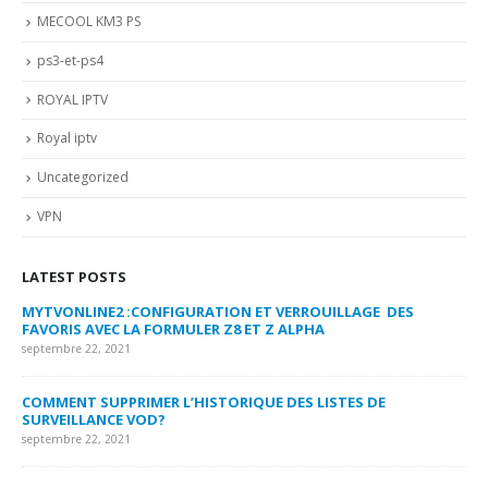
MECOOL KM3 PS
ps3-et-ps4
ROYAL IPTV
Royal iptv
Uncategorized
VPN
LATEST POSTS
MYTVONLINE2 :CONFIGURATION ET VERROUILLAGE DES
CO
FAVORIS AVEC LA FORMULER Z8 ET Z ALPHA
sep
septembre 22, 2021
MY
COMMENT SUPPRIMER L’HISTORIQUE DES LISTES DE
LI
SURVEILLANCE VOD?
US
septembre 22, 2021
sep