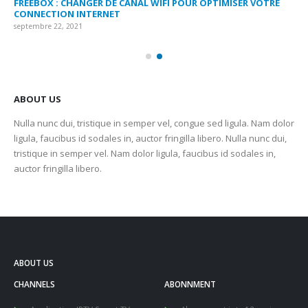
FREEBOX : CHANGER DE CANAL WIFI POUR OPTIMISER VOTRE
CO
CONNECTION INTERNET
MA
septembre 22, 2021
sep
ABOUT US
Nulla nunc dui, tristique in semper vel, congue sed ligula. Nam dolor
ligula, faucibus id sodales in, auctor fringilla libero. Nulla nunc dui,
tristique in semper vel. Nam dolor ligula, faucibus id sodales in,
auctor fringilla libero.
ABOUT US
CHANNELS
ABONNMENT