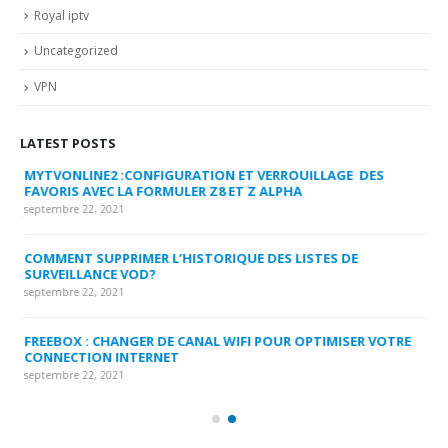
Royal iptv
Uncategorized
VPN
LATEST POSTS
MYTVONLINE2 :CONFIGURATION ET VERROUILLAGE DES
CO
FAVORIS AVEC LA FORMULER Z8 ET Z ALPHA
sep
septembre 22, 2021
MY
COMMENT SUPPRIMER L’HISTORIQUE DES LISTES DE
LI
SURVEILLANCE VOD?
US
septembre 22, 2021
sep
FREEBOX : CHANGER DE CANAL WIFI POUR OPTIMISER VOTRE
CO
CONNECTION INTERNET
MA
septembre 22, 2021
sep