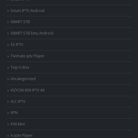
Smart IPTV Android
SMART STB
SMART STB Emu Android
SS IPTV
Tivimate iptv Player
Tvip-S-Box
Uncategorized
VIZYON 800 IPTV 4K
VLC IPTV
VPN
X96 Mini
Xciptv Player