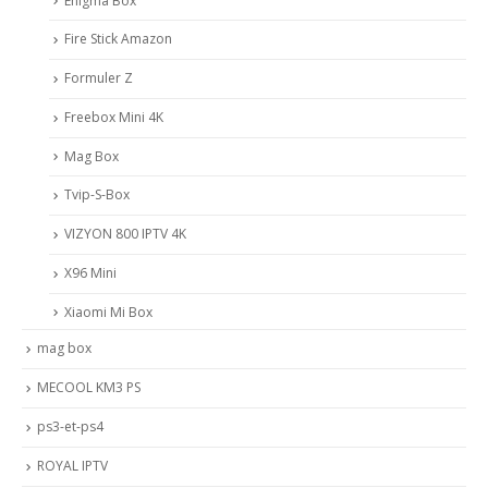
Enigma Box
Fire Stick Amazon
Formuler Z
Freebox Mini 4K
Mag Box
Tvip-S-Box
VIZYON 800 IPTV 4K
X96 Mini
Xiaomi Mi Box
mag box
MECOOL KM3 PS
ps3-et-ps4
ROYAL IPTV