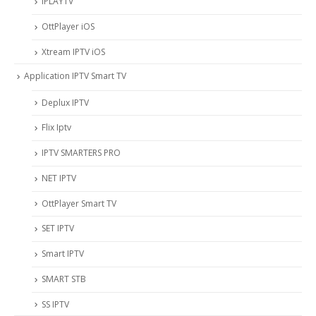
IPLAYTV
OttPlayer iOS
Xtream IPTV iOS
Application IPTV Smart TV
Deplux IPTV
Flix Iptv
IPTV SMARTERS PRO
NET IPTV
OttPlayer Smart TV
SET IPTV
Smart IPTV
SMART STB
SS IPTV