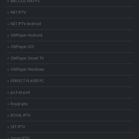
MECOOL KM3 PS
NET IPTV
NET IPTV Android
OttPlayer Android
OttPlayer iOS
OttPlayer Smart TV
OttPlayer Windows
PERFECT PLAYER PC
ps3-et-ps4
Royal iptv
ROYAL IPTV
SET IPTV
Smart IPTV