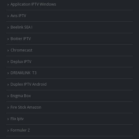
Application IPTV Windows
Avis IPTV
Beelink SEA I
Boitier IPTV
Chromecast
Deplux IPTV
DREAMLINK T3
Duplex IPTV Android
Enigma Box
Fire Stick Amazon
Flix Iptv
Formuler Z