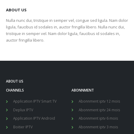
ABOUT US
Nulla nunc dui, tristique in semper vel, congue sed ligula. Nam dolor
ligula, faucibus id sodales in, auctor fringilla libero. Nulla nunc dui,
tristique in semper vel. Nam dolor ligula, faucibus id sodales in,
auctor fringilla libero.
ABOUT US
CHANNELS
ABONNMENT
Application IPTV Smart TV
Abonnment iptv 12 mois
Deplux IPTV
Abonnment iptv 24 mois
Application IPTV Android
Abonnment iptv 6 mois
Boitier IPTV
Abonnment iptv 3 mois