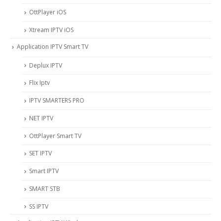
OttPlayer iOS
Xtream IPTV iOS
Application IPTV Smart TV
Deplux IPTV
Flix Iptv
IPTV SMARTERS PRO
NET IPTV
OttPlayer Smart TV
SET IPTV
Smart IPTV
SMART STB
SS IPTV