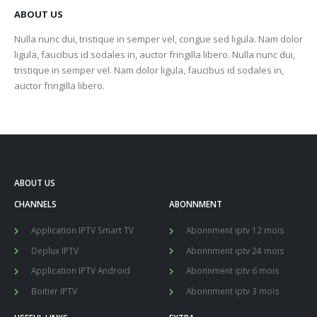
ABOUT US
Nulla nunc dui, tristique in semper vel, congue sed ligula. Nam dolor
ligula, faucibus id sodales in, auctor fringilla libero. Nulla nunc dui,
tristique in semper vel. Nam dolor ligula, faucibus id sodales in,
auctor fringilla libero.
ABOUT US
CHANNELS
ABONNMENT
Application IPTV Smart TV
Abonnment iptv 12 mois
Deplux IPTV
Abonnment iptv 24 mois
Application IPTV Android
Abonnment iptv 6 mois
Boitier IPTV
Abonnment iptv 3 mois