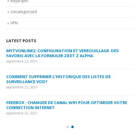
Royal iptv
Uncategorized
VPN
LATEST POSTS
MYTVONLINE2 :CONFIGURATION ET VERROUILLAGE DES
CO
FAVORIS AVEC LA FORMULER Z8 ET Z ALPHA
sep
septembre 22, 2021
MY
COMMENT SUPPRIMER L’HISTORIQUE DES LISTES DE
LI
SURVEILLANCE VOD?
US
septembre 22, 2021
sep
FREEBOX : CHANGER DE CANAL WIFI POUR OPTIMISER VOTRE
CO
CONNECTION INTERNET
MA
septembre 22, 2021
sep