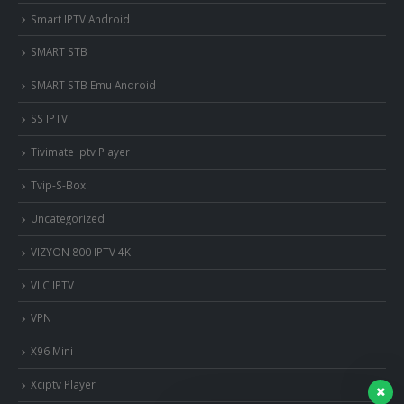
Smart IPTV Android
SMART STB
SMART STB Emu Android
SS IPTV
Tivimate iptv Player
Tvip-S-Box
Uncategorized
VIZYON 800 IPTV 4K
VLC IPTV
VPN
X96 Mini
Xciptv Player