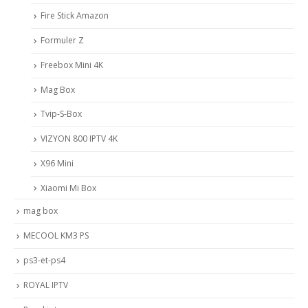
Fire Stick Amazon
Formuler Z
Freebox Mini 4K
Mag Box
Tvip-S-Box
VIZYON 800 IPTV 4K
X96 Mini
Xiaomi Mi Box
mag box
MECOOL KM3 PS
ps3-et-ps4
ROYAL IPTV