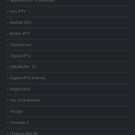
Application IPTV Windows
Avis IPTV
Beelink SEA I
Boitier IPTV
Chromecast
Deplux IPTV
DREAMLINK T3
Duplex IPTV Android
Enigma Box
Fire Stick Amazon
Flix Iptv
Formuler Z
Freebox Mini 4K