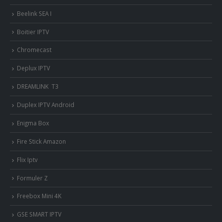
Beelink SEA I
Boitier IPTV
Chromecast
Deplux IPTV
DREAMLINK T3
Duplex IPTV Android
Enigma Box
Fire Stick Amazon
Flix Iptv
Formuler Z
Freebox Mini 4K
‎GSE SMART IPTV