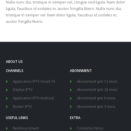
Nulla nunc dui, tristique in semper vel, congue sed ligula. Nam dolor
ligula, faucibus id sodales in, auctor fringilla libero. Nulla nunc dui,
tristique in semper vel. Nam dolor ligula, faucibus id sodales in,
auctor fringilla libero.
ABOUT US
CHANNELS
ABONNMENT
Application IPTV Smart TV
Abonnment iptv 12 mois
Deplux IPTV
Abonnment iptv 24 mois
Application IPTV Android
Abonnment iptv 6 mois
Boitier IPTV
Abonnment iptv 3 mois
USEFUL LINKS
EXTRA
Remboursment
Contactez Nous