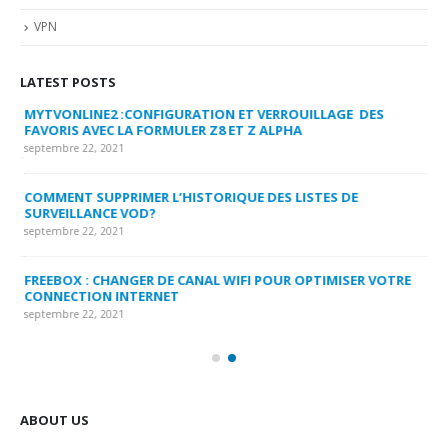
VPN
LATEST POSTS
MYTVONLINE2 :CONFIGURATION ET VERROUILLAGE DES
CO
FAVORIS AVEC LA FORMULER Z8 ET Z ALPHA
sep
septembre 22, 2021
MY
COMMENT SUPPRIMER L’HISTORIQUE DES LISTES DE
LI
SURVEILLANCE VOD?
US
septembre 22, 2021
sep
FREEBOX : CHANGER DE CANAL WIFI POUR OPTIMISER VOTRE
CO
CONNECTION INTERNET
MA
septembre 22, 2021
sep
ABOUT US