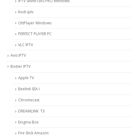
IPTV SMARTERS PRO Windows
Kodi iptv
OttPlayer Windows
PERFECT PLAYER PC
VLC IPTV
Avis IPTV
Boitier IPTV
Apple TV
Beelink SEA I
Chromecast
DREAMLINK T3
Enigma Box
Fire Stick Amazon