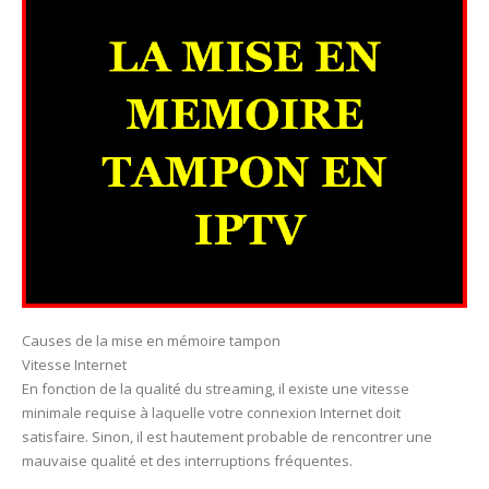
Causes de la mise en mémoire tampon
Vitesse Internet
En fonction de la qualité du streaming, il existe une vitesse
minimale requise à laquelle votre connexion Internet doit
satisfaire. Sinon, il est hautement probable de rencontrer une
mauvaise qualité et des interruptions fréquentes.