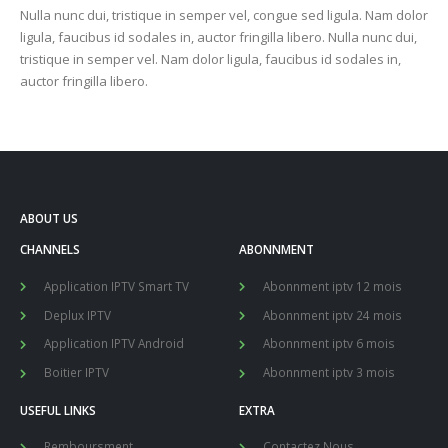
Nulla nunc dui, tristique in semper vel, congue sed ligula. Nam dolor
ligula, faucibus id sodales in, auctor fringilla libero. Nulla nunc dui,
tristique in semper vel. Nam dolor ligula, faucibus id sodales in,
auctor fringilla libero.
ABOUT US
CHANNELS
ABONNMENT
Application IPTV Smart TV
Abonnment iptv 12 mois
Deplux IPTV
Abonnment iptv 24 mois
Application IPTV Android
Abonnment iptv 6 mois
Boitier IPTV
Abonnment iptv 3 mois
USEFUL LINKS
EXTRA
Remboursment
Contactez Nous