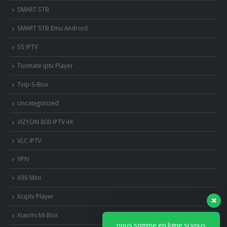
SMART STB
SMART STB Emu Android
SS IPTV
Tivimate iptv Player
Tvip-S-Box
Uncategorized
VIZYON 800 IPTV 4K
VLC IPTV
VPN
X96 Mini
Xciptv Player
Xiaomi Mi Box
nous somme en ligne si vous