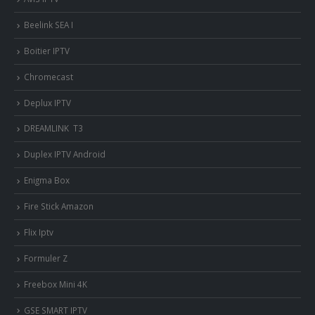
Beelink SEA I
Boitier IPTV
Chromecast
Deplux IPTV
DREAMLINK T3
Duplex IPTV Android
Enigma Box
Fire Stick Amazon
Flix Iptv
Formuler Z
Freebox Mini 4K
‎GSE SMART IPTV