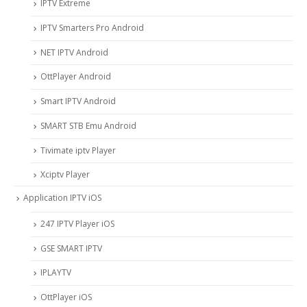
IPTV Extreme
IPTV Smarters Pro Android
NET IPTV Android
OttPlayer Android
Smart IPTV Android
SMART STB Emu Android
Tivimate iptv Player
Xciptv Player
Application IPTV iOS
247 IPTV Player iOS
‎GSE SMART IPTV
IPLAYTV
OttPlayer iOS