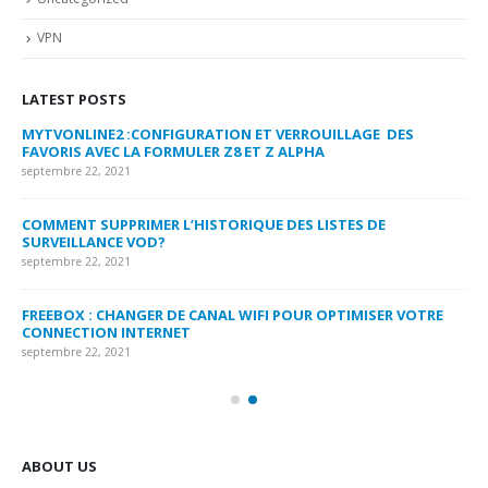
VPN
LATEST POSTS
MYTVONLINE2 :CONFIGURATION ET VERROUILLAGE DES
CO
FAVORIS AVEC LA FORMULER Z8 ET Z ALPHA
sep
septembre 22, 2021
MY
COMMENT SUPPRIMER L’HISTORIQUE DES LISTES DE
LI
SURVEILLANCE VOD?
US
septembre 22, 2021
sep
FREEBOX : CHANGER DE CANAL WIFI POUR OPTIMISER VOTRE
CO
CONNECTION INTERNET
MA
septembre 22, 2021
sep
ABOUT US