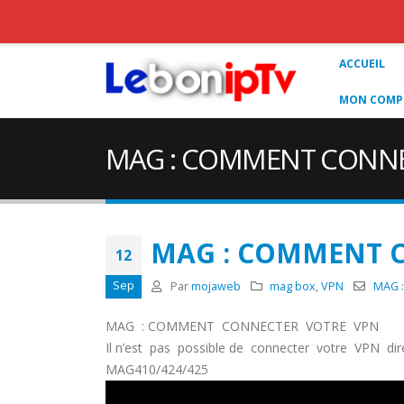
ACCUEIL
MON COMPT
MAG : COMMENT CONN
MAG : COMMENT 
12
Sep
Par
mojaweb
mag box
,
VPN
MAG 
MAG : COMMENT CONNECTER VOTRE VPN
Il n’est pas possible de connecter votre VPN 
MAG410/424/425