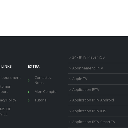
247 IPTV Player iOS
 LINKS
EXTRA
Abonnement IPTV
mboursment
Contactez
Apple TV
Nous
stomer
Application IPTV
port
Mon Compte
vacy Policy
Tutorial
Application IPTV Android
RMS OF
Application IPTV iOS
VICE
Application IPTV Smart TV