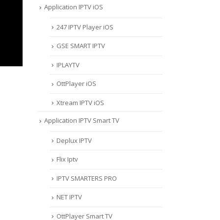
Application IPTV iOS
247 IPTV Player iOS
‎GSE SMART IPTV
IPLAYTV
OttPlayer iOS
Xtream IPTV iOS
Application IPTV Smart TV
Deplux IPTV
Flix Iptv
IPTV SMARTERS PRO
NET IPTV
OttPlayer Smart TV