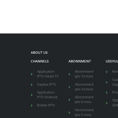
ABOUT US
CHANNELS
ABONNMENT
USEFUL
Application
Abonnment
Re
IPTV Smart TV
iptv 12 mois
Cu
Deplux IPTV
Abonnment
Sup
iptv 24 mois
Application
Pri
IPTV Android
Abonnment
TE
iptv 6 mois
Boitier IPTV
SER
Abonnment
iptv 3 mois