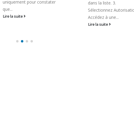
D'APPLICATIONS ?
dans la liste. 3.
INSTALLEZ UN VPN ET..
Sélectionnez Autorisations . 4.
Lire la suite
Accédez à une...
Lire la suite