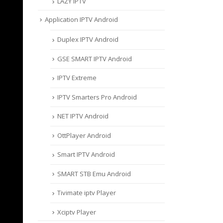
LAZY IPTV
Application IPTV Android
Duplex IPTV Android
GSE SMART IPTV Android
IPTV Extreme
IPTV Smarters Pro Android
NET IPTV Android
OttPlayer Android
Smart IPTV Android
SMART STB Emu Android
Tivimate iptv Player
Xciptv Player