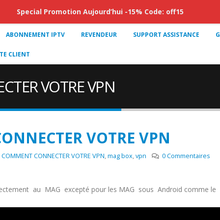
Special Promotion Aujourd’hui -15% Code: off15
ABONNEMENT IPTV
REVENDEUR
SUPPORT ASSISTANCE
G
E CLIENT
ECTER VOTRE VPN
CONNECTER VOTRE VPN
: COMMENT CONNECTER VOTRE VPN
,
mag box
,
vpn
0 Commentaires
directement au MAG excepté pour les MAG sous Android comme le