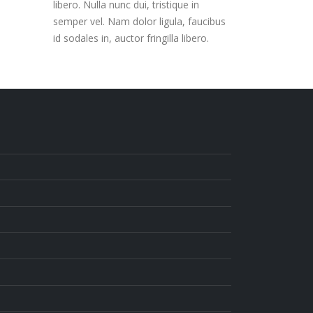
libero. Nulla nunc dui, tristique in
semper vel. Nam dolor ligula, faucibus
id sodales in, auctor fringilla libero.