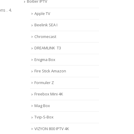
MAG(uniquement ceux qui ont
Boitier IPTV
comme os Android )
.
Apple TV
VPN ( Virtual Private
Network ) vous permet...
Beelink SEA I
Lire la suite
Chromecast
DREAMLINK T3
Enigma Box
Fire Stick Amazon
Formuler Z
Freebox Mini 4K
Mag Box
Tvip-S-Box
VIZYON 800 IPTV 4K