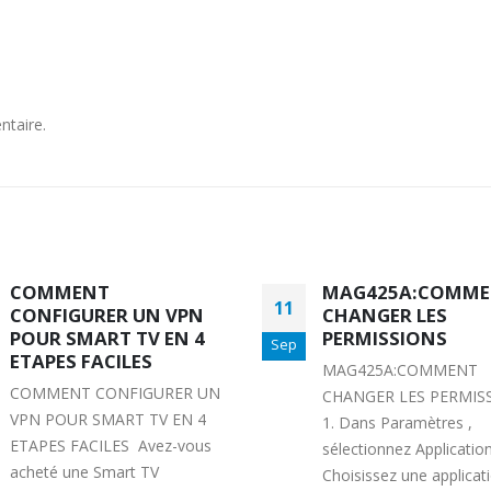
ntaire.
MAG425A:COMMENT
VPN POUR SMART
21
CHANGER LES
POUR AVOIR +
PERMISSIONS
D’APPLICATIONS 
Sep
TELECHARGER
MAG425A:COMMENT
VPN POUR SMART T
CHANGER LES PERMISSIONS
VOUS SOUHAITEZ AVO
1. Dans Paramètres ,
MAXIMUM D'OPTIONS
sélectionnez Applications . 2.
LE TELECHARGEMENT
Choisissez une application