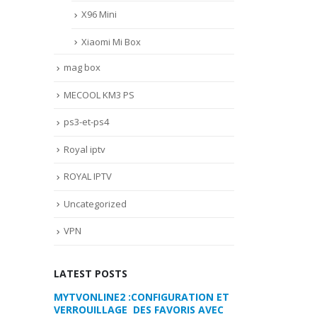
X96 Mini
Xiaomi Mi Box
mag box
MECOOL KM3 PS
ps3-et-ps4
Royal iptv
ROYAL IPTV
Uncategorized
VPN
LATEST POSTS
RATION ET
COMMENT PARAMETRER VOTRE
MYTVONLINE2 :
RIS AVEC
DREAMLINK T3
VERROUILLAGE D