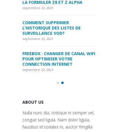
LPHA
LA FORMULER Z8
septembre 22, 2021
septembre 22, 2021
MYTVONLINE1 MYTVONLINE2
:QUELLES SONT LES LIMITATIONS
COMMENT SUPP
 DE
MAXIMALES PRIS EN CHARGE SUR
L’HISTORIQUE DE
CLES USB|DISQUE DUR | CARTE SD
SURVEILLANCE 
septembre 22, 2021
septembre 22, 2021
ANAL WIFI
COMMENT UTILISER VOTRE
FREEBOX : CHAN
ABONNEMENT IPTV DE VOTRE
POUR OPTIMISE
MAG250/254 POUR KODI
CONNECTION IN
septembre 22, 2021
septembre 22, 2021
ABOUT US
Nulla nunc dui, tristique in semper vel,
congue sed ligula. Nam dolor ligula,
faucibus id sodales in, auctor fringilla