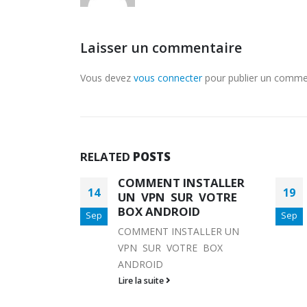
Laisser un commentaire
Vous devez
vous connecter
pour publier un comme
RELATED
POSTS
STALLER
COMMENT
19
11
 VOTRE
CONFIGURER UN VPN
D
POUR SMART TV EN 4
Sep
Sep
ETAPES FACILES
ALLER UN
COMMENT CONFIGURER UN
E BOX
VPN POUR SMART TV EN 4
ETAPES FACILES Avez-vous
acheté une Smart TV