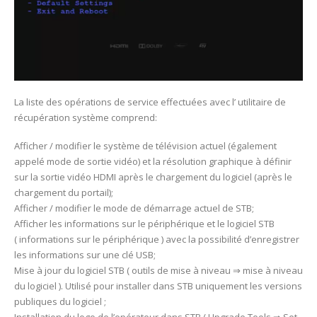
La liste des opérations de service effectuées avec l’ utilitaire de
récupération système comprend:
Afficher / modifier le système de télévision actuel (également
appelé mode de sortie vidéo) et la résolution graphique à définir
sur la sortie vidéo HDMI après le chargement du logiciel (après le
chargement du portail);
Afficher / modifier le mode de démarrage actuel de STB;
Afficher les informations sur le périphérique et le logiciel STB
( informations sur le périphérique ) avec la possibilité d’enregistrer
les informations sur une clé USB;
Mise à jour du logiciel STB ( outils de mise à niveau ⇒ mise à niveau
du logiciel ). Utilisé pour installer dans STB uniquement les versions
publiques du logiciel ;