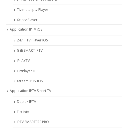
Tivimate iptv Player
Xciptv Player
Application IPTV iOS
247 IPTV Player iOS
‎GSE SMART IPTV
IPLAYTV
OttPlayer iOS
Xtream IPTV iOS
Application IPTV Smart TV
Deplux IPTV
Flix Iptv
IPTV SMARTERS PRO