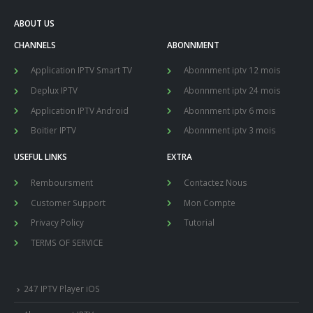
ABOUT US
CHANNELS
ABONNMENT
Application IPTV Smart TV
Abonnment iptv 12 mois
Deplux IPTV
Abonnment iptv 24 mois
Application IPTV Android
Abonnment iptv 6 mois
Boitier IPTV
Abonnment iptv 3 mois
USEFUL LINKS
EXTRA
Remboursment
Contactez Nous
Customer Support
Mon Compte
Privacy Policy
Tutorial
TERMS OF SERVICE
247 IPTV Player iOS