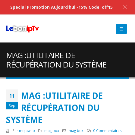
Special Promotion Aujourd’hui -15% Code: off15
MAG :UTILITAIRE DE
RÉCUPÉRATION DU SYSTÈME
MAG :UTILITAIRE DE
11
RÉCUPÉRATION DU
Sep
SYSTÈME
Par
mojaweb
mag box
mag box
0 Commentaires