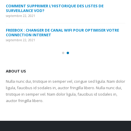
MY
COMMENT SUPPRIMER L’HISTORIQUE DES LISTES DE
LI
SURVEILLANCE VOD?
US
septembre 22, 2021
sep
FREEBOX : CHANGER DE CANAL WIFI POUR OPTIMISER VOTRE
CO
CONNECTION INTERNET
MA
septembre 22, 2021
sep
ABOUT US
Nulla nunc dui, tristique in semper vel, congue sed ligula. Nam dolor
ligula, faucibus id sodales in, auctor fringilla libero. Nulla nunc dui,
tristique in semper vel. Nam dolor ligula, faucibus id sodales in,
auctor fringilla libero.