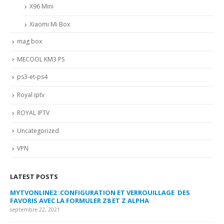
X96 Mini
Xiaomi Mi Box
mag box
MECOOL KM3 PS
ps3-et-ps4
Royal iptv
ROYAL IPTV
Uncategorized
VPN
LATEST POSTS
MYTVONLINE2 :CONFIGURATION ET VERROUILLAGE DES
CO
FAVORIS AVEC LA FORMULER Z8 ET Z ALPHA
sep
septembre 22, 2021