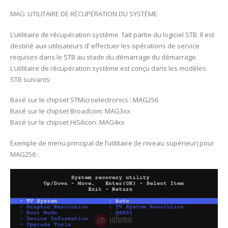
MAG :UTILITAIRE DE RÉCUPÉRATION DU SYSTÈME
L’utilitaire de récupération système fait partie du logiciel STB. Il est
destiné aux utilisateurs d’ effectuer les opérations de service
requises dans le STB au stade du démarrage du démarrage.
L’utilitaire de récupération système est conçu dans les modèles
STB suivants:
Basé sur le chipset STMicroelectronics : MAG256
Basé sur le chipset Broadcom: MAG3xx
Basé sur le chipset HiSilicon: MAG4xx
Exemple de menu principal de l’utilitaire (le niveau supérieur) pour
MAG256 :