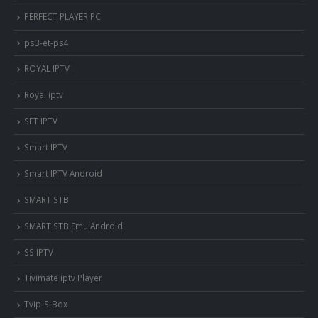
PERFECT PLAYER PC
ps3-et-ps4
ROYAL IPTV
Royal iptv
SET IPTV
Smart IPTV
Smart IPTV Android
SMART STB
SMART STB Emu Android
SS IPTV
Tivimate iptv Player
Tvip-S-Box