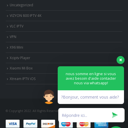
Uncategorized
VIZYON 800 IPTV 4K
VLC IPTV
VPN
X96 Mini
Xciptv Player
Xiaomi Mi Box
nous somme en ligne si vous
avez besoin d'aide contacter
Xtream IPTV iOS
nous via whatsapp!
?Bonjour, comment vous aide?
© Copyright 2022. All Rights Reserved.