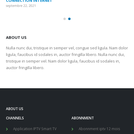
CONNECTION INTERNET
MA
septembre 22, 2021
sep
ABOUT US
Nulla nunc dui, tristique in semper vel, congue sed ligula. Nam dolor
ligula, faucibus id sodales in, auctor fringilla libero. Nulla nunc dui,
tristique in semper vel. Nam dolor ligula, faucibus id sodales in,
auctor fringilla libero.
ABOUT US
CHANNELS
ABONNMENT
Application IPTV Smart TV
Abonnment iptv 12 mois