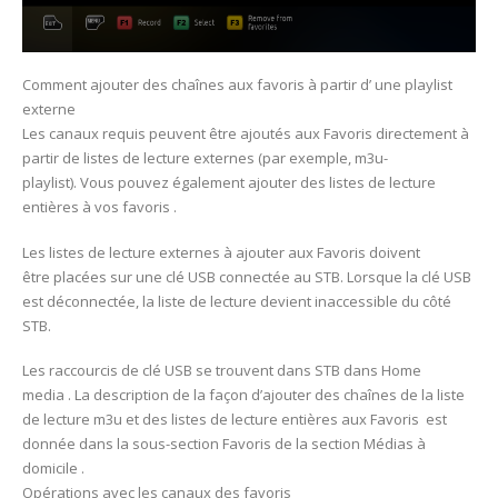
Comment ajouter des chaînes aux favoris à partir d’ une playlist
externe
Les canaux requis peuvent être ajoutés aux Favoris directement à
partir de listes de lecture externes (par exemple, m3u-
playlist). Vous pouvez également ajouter des listes de lecture
entières à vos favoris .
Les listes de lecture externes à ajouter aux Favoris doivent
être placées sur une clé USB connectée au STB. Lorsque la clé USB
est déconnectée, la liste de lecture devient inaccessible du côté
STB.
Les raccourcis de clé USB se trouvent dans STB dans Home
media . La description de la façon d’ajouter des chaînes de la liste
de lecture m3u et des listes de lecture entières aux Favoris est
donnée dans la sous-section Favoris de la section Médias à
domicile .
Opérations avec les canaux des favoris