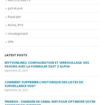
MECOOL KM3 PS
ps3-et-ps4
Royal iptv
ROYAL IPTV
Uncategorized
VPN
LATEST POSTS
MYTVONLINE2 :CONFIGURATION ET VERROUILLAGE DES
CO
FAVORIS AVEC LA FORMULER Z8 ET Z ALPHA
sep
septembre 22, 2021
MY
COMMENT SUPPRIMER L’HISTORIQUE DES LISTES DE
LI
SURVEILLANCE VOD?
US
septembre 22, 2021
sep
FREEBOX : CHANGER DE CANAL WIFI POUR OPTIMISER VOTRE
CO