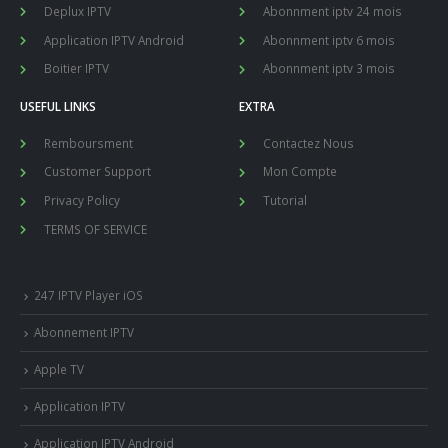
Deplux IPTV
Abonnment iptv 24 mois
Application IPTV Android
Abonnment iptv 6 mois
Boitier IPTV
Abonnment iptv 3 mois
USEFUL LINKS
EXTRA
Remboursment
Contactez Nous
Customer Support
Mon Compte
Privacy Policy
Tutorial
TERMS OF SERVICE
247 IPTV Player iOS
Abonnement IPTV
Apple TV
Application IPTV
Application IPTV Android