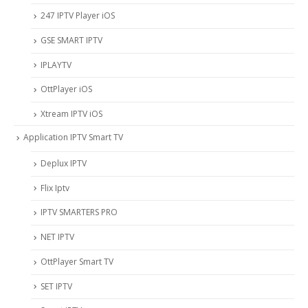
247 IPTV Player iOS
‎GSE SMART IPTV
IPLAYTV
OttPlayer iOS
Xtream IPTV iOS
Application IPTV Smart TV
Deplux IPTV
Flix Iptv
IPTV SMARTERS PRO
NET IPTV
OttPlayer Smart TV
SET IPTV