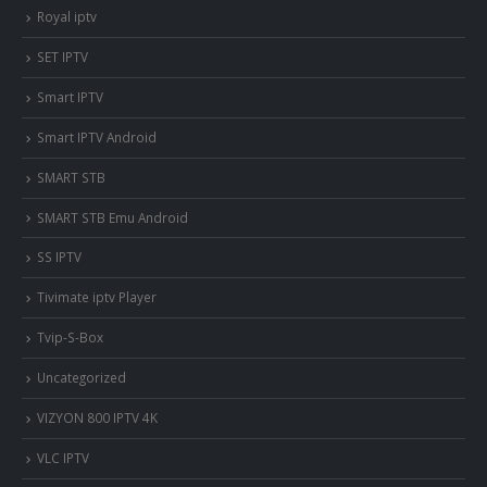
Royal iptv
SET IPTV
Smart IPTV
Smart IPTV Android
SMART STB
SMART STB Emu Android
SS IPTV
Tivimate iptv Player
Tvip-S-Box
Uncategorized
VIZYON 800 IPTV 4K
VLC IPTV