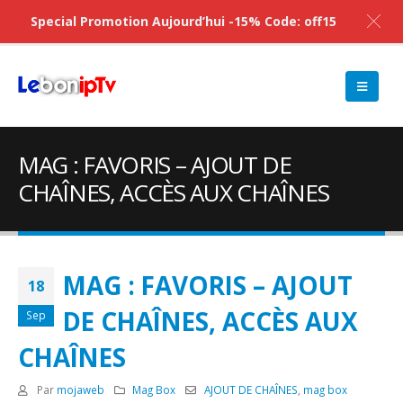
Special Promotion Aujourd’hui -15% Code: off15
MAG : FAVORIS – AJOUT DE
CHAÎNES, ACCÈS AUX CHAÎNES
MAG : FAVORIS – AJOUT
18
DE CHAÎNES, ACCÈS AUX
Sep
CHAÎNES
Par
mojaweb
Mag Box
AJOUT DE CHAÎNES
,
mag box