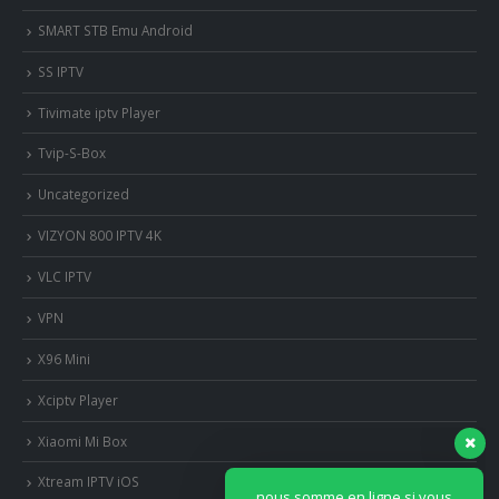
SMART STB Emu Android
SS IPTV
Tivimate iptv Player
Tvip-S-Box
Uncategorized
VIZYON 800 IPTV 4K
VLC IPTV
VPN
X96 Mini
Xciptv Player
Xiaomi Mi Box
nous somme en ligne si vous
avez besoin d'aide contacter
Xtream IPTV iOS
nous via whatsapp!