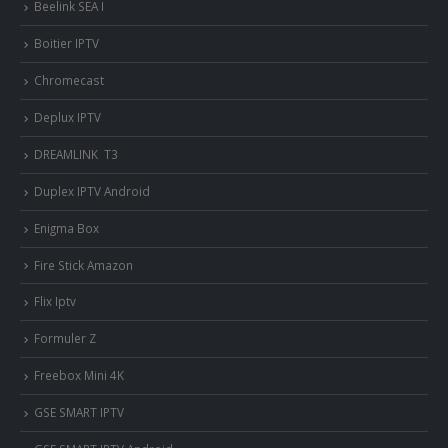
Beelink SEA I
Boitier IPTV
Chromecast
Deplux IPTV
DREAMLINK T3
Duplex IPTV Android
Enigma Box
Fire Stick Amazon
Flix Iptv
Formuler Z
Freebox Mini 4K
‎GSE SMART IPTV