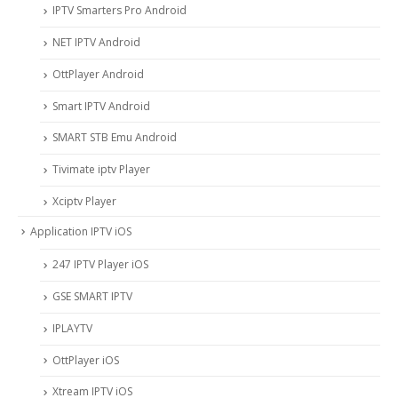
IPTV Smarters Pro Android
NET IPTV Android
OttPlayer Android
Smart IPTV Android
SMART STB Emu Android
Tivimate iptv Player
Xciptv Player
Application IPTV iOS
247 IPTV Player iOS
‎GSE SMART IPTV
IPLAYTV
OttPlayer iOS
Xtream IPTV iOS