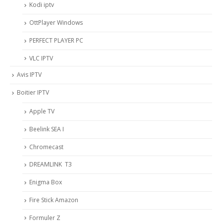
Kodi iptv
OttPlayer Windows
PERFECT PLAYER PC
VLC IPTV
Avis IPTV
Boitier IPTV
Apple TV
Beelink SEA I
Chromecast
DREAMLINK T3
Enigma Box
Fire Stick Amazon
Formuler Z