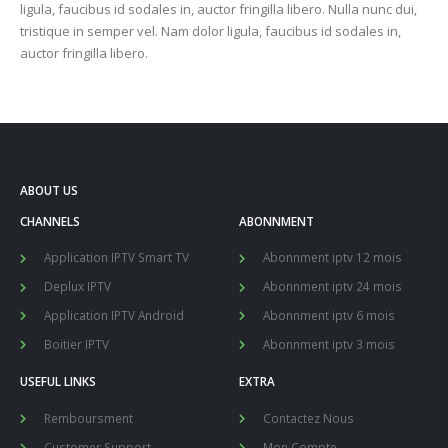
ligula, faucibus id sodales in, auctor fringilla libero. Nulla nunc dui,
tristique in semper vel. Nam dolor ligula, faucibus id sodales in,
auctor fringilla libero.
ABOUT US
CHANNELS
ABONNMENT
Application IPTV Smart TV
Abonnment iptv 12 mois
Deplux IPTV
Abonnment iptv 24 mois
Application IPTV Android
Abonnment iptv 6 mois
Boitier IPTV
Abonnment iptv 3 mois
USEFUL LINKS
EXTRA
Remboursment
Contactez Nous
Customer Support
Mon Compte