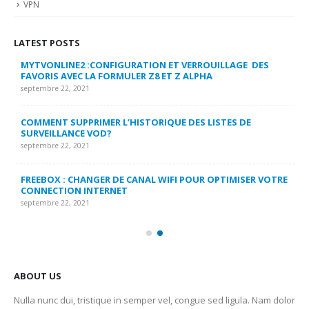
VPN
LATEST POSTS
MYTVONLINE2 :CONFIGURATION ET VERROUILLAGE DES
CO
FAVORIS AVEC LA FORMULER Z8 ET Z ALPHA
sep
septembre 22, 2021
MY
COMMENT SUPPRIMER L’HISTORIQUE DES LISTES DE
LI
SURVEILLANCE VOD?
US
septembre 22, 2021
sep
FREEBOX : CHANGER DE CANAL WIFI POUR OPTIMISER VOTRE
CO
CONNECTION INTERNET
MA
septembre 22, 2021
sep
ABOUT US
Nulla nunc dui, tristique in semper vel, congue sed ligula. Nam dolor