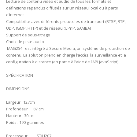
Lecture de contenu vidéo et audio de tous les formats et
définitions répandus diffusés sur un réseau local ou à partir
d’Internet
Compatibilité avec différents protocoles de transport (RTSP, RTP,
UDP, IGMP, HTTP) et de réseau (UPnP, SAMBA)
Support de sous-titrage
Choix de piste audio
MAG254 est intégré à Secure Media, un système de protection de
contenu. La solution prend en charge l’accès, la surveillance et la
configuration à distance (en partie à l’aide de l’API JavaScript).
SPÉCIFICATION
DIMENSIONS
Largeur 127cm
Profondeur 87 cm
Hauteur 30 cm
Poids : 190 grammes
Processeur: STiH207