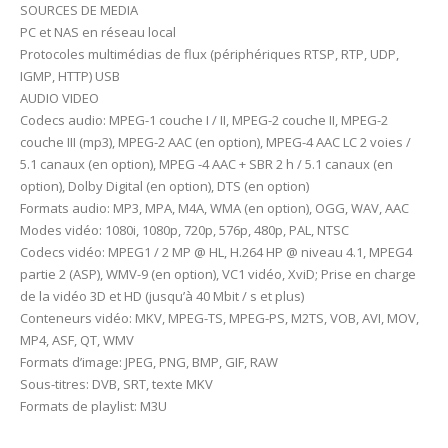
SOURCES DE MEDIA
PC et NAS en réseau local
Protocoles multimédias de flux (périphériques RTSP, RTP, UDP,
IGMP, HTTP) USB
AUDIO VIDEO
Codecs audio: MPEG-1 couche I / II, MPEG-2 couche II, MPEG-2
couche III (mp3), MPEG-2 AAC (en option), MPEG-4 AAC LC 2 voies /
5.1 canaux (en option), MPEG -4 AAC + SBR 2 h / 5.1 canaux (en
option), Dolby Digital (en option), DTS (en option)
Formats audio: MP3, MPA, M4A, WMA (en option), OGG, WAV, AAC
Modes vidéo: 1080i, 1080p, 720p, 576p, 480р, PAL, NTSC
Codecs vidéo: MPEG1 / 2 MP @ HL, H.264 HP @ niveau 4.1, MPEG4
partie 2 (ASP), WMV-9 (en option), VC1 vidéo, XviD; Prise en charge
de la vidéo 3D et HD (jusqu’à 40 Mbit / s et plus)
Conteneurs vidéo: MKV, MPEG-TS, MPEG-PS, M2TS, VOB, AVI, MOV,
MP4, ASF, QT, WMV
Formats d’image: JPEG, PNG, BMP, GIF, RAW
Sous-titres: DVB, SRT, texte MKV
Formats de playlist: M3U