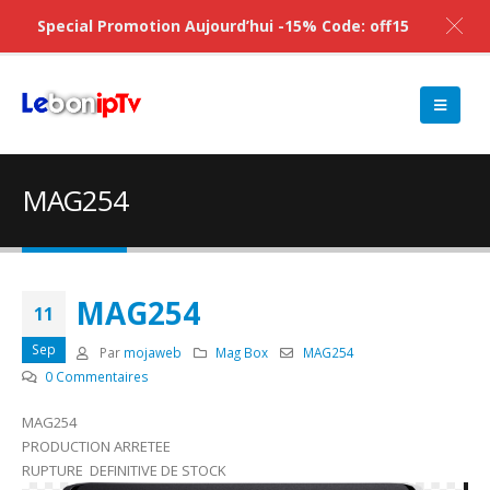
Special Promotion Aujourd’hui -15% Code: off15
MAG254
MAG254
11
Sep
Par
mojaweb
Mag Box
MAG254
0 Commentaires
MAG254
PRODUCTION ARRETEE
RUPTURE DEFINITIVE DE STOCK