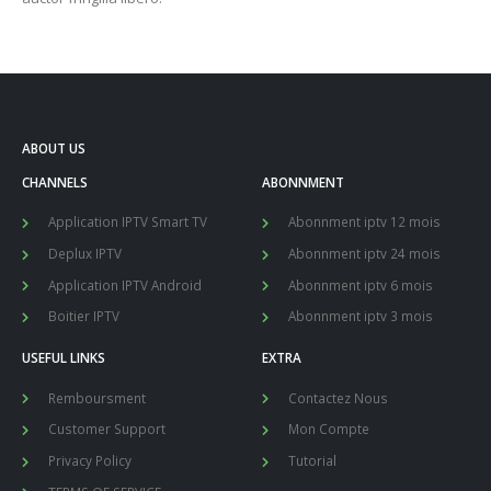
ABOUT US
CHANNELS
ABONNMENT
Application IPTV Smart TV
Abonnment iptv 12 mois
Deplux IPTV
Abonnment iptv 24 mois
Application IPTV Android
Abonnment iptv 6 mois
Boitier IPTV
Abonnment iptv 3 mois
USEFUL LINKS
EXTRA
Remboursment
Contactez Nous
Customer Support
Mon Compte
Privacy Policy
Tutorial