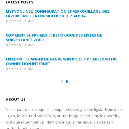
LATEST POSTS
MYTVONLINE2 :CONFIGURATION ET VERROUILLAGE DES
CO
FAVORIS AVEC LA FORMULER Z8 ET Z ALPHA
sep
septembre 22, 2021
MY
COMMENT SUPPRIMER L’HISTORIQUE DES LISTES DE
LI
SURVEILLANCE VOD?
US
septembre 22, 2021
sep
FREEBOX : CHANGER DE CANAL WIFI POUR OPTIMISER VOTRE
CO
CONNECTION INTERNET
MA
septembre 22, 2021
sep
ABOUT US
Nulla nunc dui, tristique in semper vel, congue sed ligula. Nam dolor
ligula, faucibus id sodales in, auctor fringilla libero. Nulla nunc dui,
tristique in semper vel. Nam dolor ligula, faucibus id sodales in,
auctor fringilla libero.