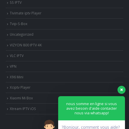
SS IPTV
Tivimate iptv Player
Tvip-S-Box
Uncategorized
VIZYON 800 IPTV 4K
VLC IPTV
VPN
X96 Mini
Xciptv Player
Xiaomi Mi Box
nous somme en ligne si vous
avez besoin d'aide contacter
Xtream IPTV iOS
nous via whatsapp!
?Bonjour, comment vous aide?