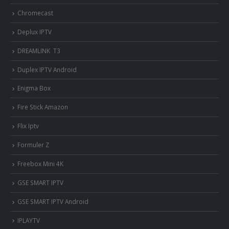
Chromecast
Deplux IPTV
DREAMLINK T3
Duplex IPTV Android
Enigma Box
Fire Stick Amazon
Flix Iptv
Formuler Z
Freebox Mini 4K
‎GSE SMART IPTV
GSE SMART IPTV Android
IPLAYTV