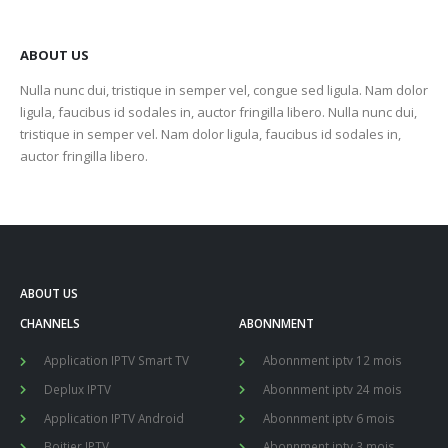
ABOUT US
Nulla nunc dui, tristique in semper vel, congue sed ligula. Nam dolor
ligula, faucibus id sodales in, auctor fringilla libero. Nulla nunc dui,
tristique in semper vel. Nam dolor ligula, faucibus id sodales in,
auctor fringilla libero.
ABOUT US
CHANNELS
ABONNMENT
Application IPTV Smart TV
Abonnment iptv 12 mois
Deplux IPTV
Abonnment iptv 24 mois
Application IPTV Android
Abonnment iptv 6 mois
Boitier IPTV
Abonnment iptv 3 mois