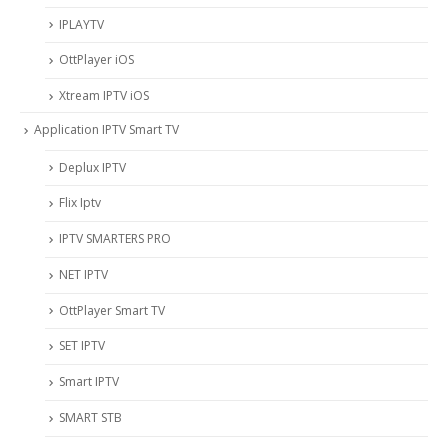
IPLAYTV
OttPlayer iOS
Xtream IPTV iOS
Application IPTV Smart TV
Deplux IPTV
Flix Iptv
IPTV SMARTERS PRO
NET IPTV
OttPlayer Smart TV
SET IPTV
Smart IPTV
SMART STB