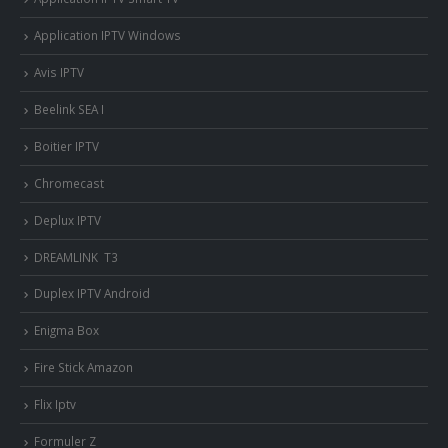
Application IPTV Windows
Avis IPTV
Beelink SEA I
Boitier IPTV
Chromecast
Deplux IPTV
DREAMLINK T3
Duplex IPTV Android
Enigma Box
Fire Stick Amazon
Flix Iptv
Formuler Z