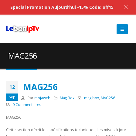
Special Promotion Aujourd’hui -15% Code: off15
MAG256
MAG256
12
Sep
Par
mojaweb
Mag Box
mag box
,
MAG256
0 Commentaires
MAG256
Cette section décrit les spécifications techniques, les mises à jour