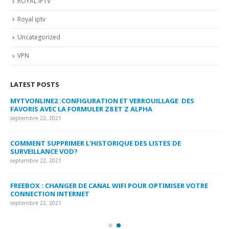
ROYAL IPTV
Royal iptv
Uncategorized
VPN
LATEST POSTS
MYTVONLINE2 :CONFIGURATION ET VERROUILLAGE DES
CO
FAVORIS AVEC LA FORMULER Z8 ET Z ALPHA
sep
septembre 22, 2021
MY
COMMENT SUPPRIMER L’HISTORIQUE DES LISTES DE
LI
SURVEILLANCE VOD?
US
septembre 22, 2021
sep
FREEBOX : CHANGER DE CANAL WIFI POUR OPTIMISER VOTRE
CO
CONNECTION INTERNET
MA
septembre 22, 2021
sep