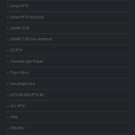
Smart IPTV
Smart IPTV Android
SMART STB
SMART STB Emu Android
SS IPTV
Tivimate iptv Player
Tvip-S-Box
Uncategorized
VIZYON 800 IPTV 4K
VLC IPTV
VPN
X96 Mini