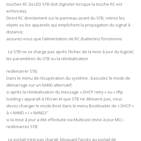
touches RC (la LED STB doit clignoter lorsque la touche RC est
enfoncée);
Direct RC directement sur le panneau avant du STB, retirez les
objets ou les appareils qui empêchent la propagation du signal à
distance;
assurez-vous que l’alimentation de RC (batteries) fonctionne.
Le STB ne se charge pas après l’échec de la mise à jour du logiciel,
les paramètres du STB ou la réinitialisation
redémarrer STB;
Dans le menu de récupération du système , basculez le mode de
démarrage sur un NAND alternatif;
si après la réinitialisation du message « DHCP retry » ou « tftp
loading » apparaît à l’écran et que STB ne démarre pas, vous
devez changer le mode Boot dans le menu Bootloader de « DHCP »
à « NAND » / « NAND2″
si la mise à jour a été effectuée via Multicast (mise à jour MC) –
redémarrez STB.
Le portail n’est pas chargé, bloquant l’accès au portail de