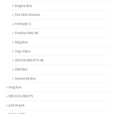
Enigma Box
Fire Stick Amazon
Formuler Z
Freebox Mini 4K
Mag Box
Tvip-S-Box
VIZYON 800 IPTV 4K
X96 Mini
Xiaomi Mi Box
mag box
MECOOL KM3 PS
ps3-et-ps4