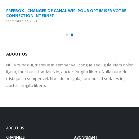
FREEBOX : CHANGER DE CANAL WIFI POUR OPTIMISER VOTRE
CO
CONNECTION INTERNET
MA
septembre 22, 2021
sep
ABOUT US
Nulla nunc dui, tristique in semper vel, congue sed ligula. Nam dolor
ligula, faucibus id sodales in, auctor fringilla libero. Nulla nunc dui,
tristique in semper vel. Nam dolor ligula, faucibus id sodales in,
auctor fringilla libero.
ABOUT US
CHANNELS
ABONNMENT