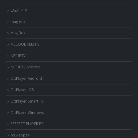
LAZY IPTV
mag box
Mag Box
MECOOL KM3 PS
NET IPTV
NET IPTV Android
OttPlayer Android
OttPlayer iOS
OttPlayer Smart TV
OttPlayer Windows
PERFECT PLAYER PC
ps3-et-ps4