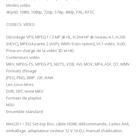
Modes vidéo
4Kp60, 1080i, 1080p, 720p, 576p, 480р, PAL, NTSC
CODECS VIDEO
Décodage VP9, ​​MPEG1 / 2 MP @ HL, H.264 HP @ niveau 4.1, H.265
(HEVC), MPEG4 partie 2 (ASP), WMV-9 (en option), VC1 vidéo, XviD;
Prise en charge de la vidéo 3D et HD
Conteneurs vidéo
MKV, MPEG-TS, MPEG-PS, M2TS, VOB, AVI, MOV, MP4, ASF, QT, WMV
Formats d’image
JPEG, PNG, BMP, GIF, RAW
Les sous-titres
DVB, SRT, texte MKV
Formats de playlist
M3U
Ensemble standard
MAG351 / 352 Set-top Box, câble HDMI, télécommande, 2 piles AAA,
emballage, adaptateur secteur 12 V 1A EU, manuel d’utilisation