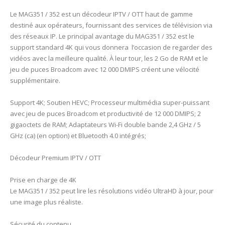
Le MAG351 / 352 est un décodeur IPTV / OTT haut de gamme
destiné aux opérateurs, fournissant des services de télévision via
des réseaux IP. Le principal avantage du MAG351 / 352 est le
support standard 4K qui vous donnera l’occasion de regarder des
vidéos avec la meilleure qualité. À leur tour, les 2 Go de RAM et le
jeu de puces Broadcom avec 12 000 DMIPS créent une vélocité
supplémentaire.
Support 4K; Soutien HEVC; Processeur multimédia super-puissant
avec jeu de puces Broadcom et productivité de 12 000 DMIPS; 2
gigaoctets de RAM; Adaptateurs Wi-Fi double bande 2,4 GHz / 5
GHz (ca) (en option) et Bluetooth 4.0 intégrés;
Décodeur Premium IPTV / OTT
Prise en charge de 4K
Le MAG351 / 352 peut lire les résolutions vidéo UltraHD à jour, pour
une image plus réaliste.
Sécurité du contenu