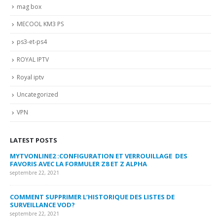
mag box
MECOOL KM3 PS
ps3-et-ps4
ROYAL IPTV
Royal iptv
Uncategorized
VPN
LATEST POSTS
MYTVONLINE2 :CONFIGURATION ET VERROUILLAGE DES
CO
FAVORIS AVEC LA FORMULER Z8 ET Z ALPHA
sep
septembre 22, 2021
MY
COMMENT SUPPRIMER L’HISTORIQUE DES LISTES DE
LI
SURVEILLANCE VOD?
US
septembre 22, 2021
sep