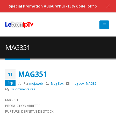
Special Promotion Aujourd’hui -15% Code: off15
MAG351
MAG351
11
Sep
Par
mojaweb
Mag Box
mag box
,
MAG351
0 Commentaires
MAG351
PRODUCTION ARRETEE
RUPTURE DEFINITIVE DE STOCK