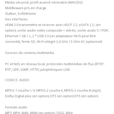
Média sécurisé, profil avancé Verimatrix (MAG352)
Middleware pris en charge
Stalker, SoftAtHome
Des interfaces
HDMI 2.0 transmettre et recevoir avec HDCP 2.2, eSATA ||| (en
option), sortie audio-vidéo composite + stéréo, sortie audio S / PDIF,
Ethernet 1 Gb / s, 2 * USB 3.0 (un adaptateur Wi-Fi peut être
connecté), fente SD, Wi-Fi intégré 2,4 GHz / 5 GHz AC (optionnel)
Sources de contenu multimédia
PC et NAS en réseau local, protocoles multimédias de flux (RTSP,
RTP, UDP, IGMP, HTTP), périphériques USB
CODECS AUDIO
MPEG-1 couche I / II, MPEG-2 couche II, MPEG-2 couche III (mp3),
Dolby Digital plus (en option), DTS (en option) DTS (en option)
Formats audio
MP3, MPA, M4A, WMA (en option), OGG, WAV