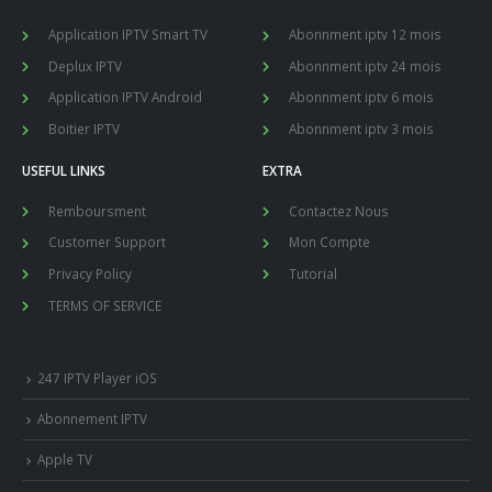
Application IPTV Smart TV
Abonnment iptv 12 mois
Deplux IPTV
Abonnment iptv 24 mois
Application IPTV Android
Abonnment iptv 6 mois
Boitier IPTV
Abonnment iptv 3 mois
USEFUL LINKS
EXTRA
Remboursment
Contactez Nous
Customer Support
Mon Compte
Privacy Policy
Tutorial
TERMS OF SERVICE
247 IPTV Player iOS
Abonnement IPTV
Apple TV