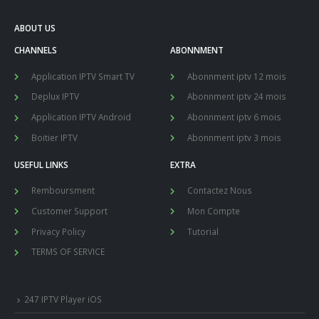
ABOUT US
CHANNELS
ABONNMENT
Application IPTV Smart TV
Abonnment iptv 12 mois
Deplux IPTV
Abonnment iptv 24 mois
Application IPTV Android
Abonnment iptv 6 mois
Boitier IPTV
Abonnment iptv 3 mois
USEFUL LINKS
EXTRA
Remboursment
Contactez Nous
Customer Support
Mon Compte
Privacy Policy
Tutorial
TERMS OF SERVICE
247 IPTV Player iOS