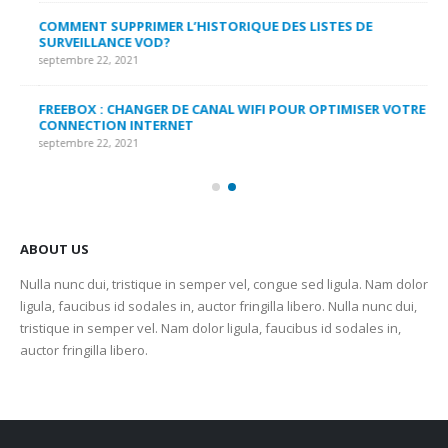
MY
COMMENT SUPPRIMER L’HISTORIQUE DES LISTES DE
LI
SURVEILLANCE VOD?
US
septembre 22, 2021
sep
FREEBOX : CHANGER DE CANAL WIFI POUR OPTIMISER VOTRE
CO
CONNECTION INTERNET
MA
septembre 22, 2021
sep
ABOUT US
Nulla nunc dui, tristique in semper vel, congue sed ligula. Nam dolor
ligula, faucibus id sodales in, auctor fringilla libero. Nulla nunc dui,
tristique in semper vel. Nam dolor ligula, faucibus id sodales in,
auctor fringilla libero.