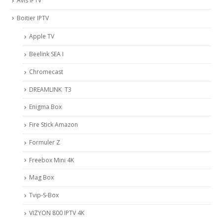
Avis IPTV
Boitier IPTV
Apple TV
Beelink SEA I
Chromecast
DREAMLINK T3
Enigma Box
Fire Stick Amazon
Formuler Z
Freebox Mini 4K
Mag Box
Tvip-S-Box
VIZYON 800 IPTV 4K