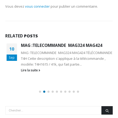
Vous devez
vous connecter
pour publier un commentaire.
RELATED
POSTS
MAG :TELECOMMANDE MAG324 MAG424
10
MAG :TELECOMMANDE MAG324 MAG424 TÉLÉCOMMANDE
Sep
T4H Cette description s'applique à la télécommande ,
modèle: T4H1615 / 41k, qui fait partie...
Lire la suite