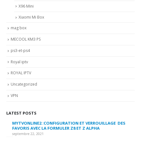
X96 Mini
Xiaomi Mi Box
mag box
MECOOL KM3 PS
ps3-et-ps4
Royal iptv
ROYAL IPTV
Uncategorized
VPN
LATEST POSTS
MYTVONLINE2 :CONFIGURATION ET VERROUILLAGE DES
CO
FAVORIS AVEC LA FORMULER Z8 ET Z ALPHA
sep
septembre 22, 2021