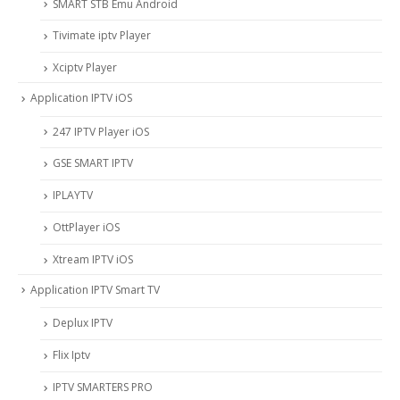
SMART STB Emu Android
Tivimate iptv Player
Xciptv Player
Application IPTV iOS
247 IPTV Player iOS
‎GSE SMART IPTV
IPLAYTV
OttPlayer iOS
Xtream IPTV iOS
Application IPTV Smart TV
Deplux IPTV
Flix Iptv
IPTV SMARTERS PRO