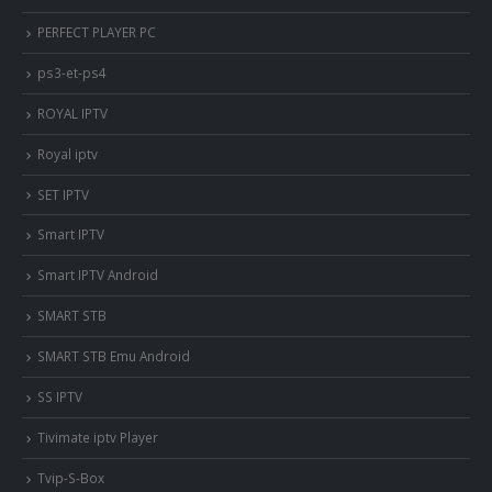
PERFECT PLAYER PC
ps3-et-ps4
ROYAL IPTV
Royal iptv
SET IPTV
Smart IPTV
Smart IPTV Android
SMART STB
SMART STB Emu Android
SS IPTV
Tivimate iptv Player
Tvip-S-Box