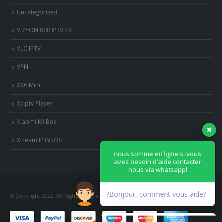
Uncategorized
VIZYON 800 IPTV 4K
VLC IPTV
VPN
X96 Mini
Xciptv Player
Xiaomi Mi Box
nous somme en ligne si vous
avez besoin d'aide contacter
Xtream IPTV iOS
nous via whatsapp!
?Bonjour, comment vous aide?
© Copyright 2022. All Rights Reserved.