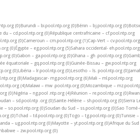
ntp.org (0)Burundi – bi.pool.ntp.org (0)Bénin – bj.pool.ntp.org (0)Bot
du – cd.pool.ntp.org (0)République centrafricaine – cf.pool.ntp.org
ool.ntp.org (0)Cameroun – cm.pool.ntp.org (1)Cap-Vert – cv.pool.ntp.org
tp.org (0)Égypte – eg.pool.ntp.org (5)Sahara occidental- eh.pool.ntp.org
.ntp.org (0)Gabon – ga.pool.ntp.org (0)Ghana – gh .pool.ntp.org (0)Gamb
née équatoriale – gq.pool.ntp.org (0)Guinée-Bissau – gw.pool.ntp.org
org (0)Libéria – lr.pool.ntp.org (0)Lesotho – ls. pool.ntp.org (0)Jamah
l.ntp.org (8)Madagascar- mg.pool.ntp.org (6)Mali – ml.pool.ntp.org
ool.ntp.org (4)Malawi – mw .pool.ntp.org (0)Mozambique – mz.pool.nt
.org (0)Nigéria – ng.pool .ntp.org (4)Réunion – re.pool.ntp.org (0)Rwa
oudan – sd.pool.ntp .org (0)Sainte-Hélène – sh.pool.ntp.org (0)Sierra 
lie – so.pool.ntp.org (0)Soudan du Sud – ss.pool.ntp.org (0)Sao Tomé-
tp.org (0)Tchad – td.pool.ntp.org (0)Togo – tg.pool.ntp.org (0)Tunisie –
ganda – ug.pool.ntp.org (0)Mayotte – yt.pool.ntp.org (0)Afrique du Sud
mbabwe – zw.pool.ntp.org (0)