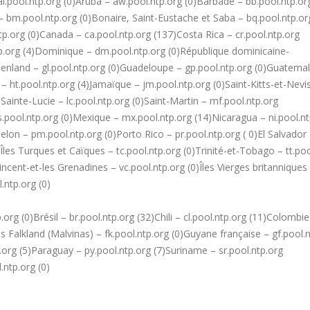
ai.pool.ntp.org (0)Aruba – aw.pool.ntp.org (0)Barbade – bb.pool.ntp.or
– bm.pool.ntp.org (0)Bonaire, Saint-Eustache et Saba – bq.pool.ntp.or
tp.org (0)Canada – ca.pool.ntp.org (137)Costa Rica – cr.pool.ntp.org
tp.org (4)Dominique – dm.pool.ntp.org (0)République dominicaine-
oenland – gl.pool.ntp.org (0)Guadeloupe – gp.pool.ntp.org (0)Guatemal
 – ht.pool.ntp.org (4)Jamaïque – jm.pool.ntp.org (0)Saint-Kitts-et-Nevi
)Sainte-Lucie – lc.pool.ntp.org (0)Saint-Martin – mf.pool.ntp.org
.pool.ntp.org (0)Mexique – mx.pool.ntp.org (14)Nicaragua – ni.pool.nt
elon – pm.pool.ntp.org (0)Porto Rico – pr.pool.ntp.org ( 0)El Salvador
)Îles Turques et Caïques – tc.pool.ntp.org (0)Trinité-et-Tobago – tt.po
Vincent-et-les Grenadines – vc.pool.ntp.org (0)Îles Vierges britanniques
.ntp.org (0)
.org (0)Brésil – br.pool.ntp.org (32)Chili – cl.pool.ntp.org (11)Colombie
es Falkland (Malvinas) – fk.pool.ntp.org (0)Guyane française – gf.pool.
.org (5)Paraguay – py.pool.ntp.org (7)Suriname – sr.pool.ntp.org
.ntp.org (0)