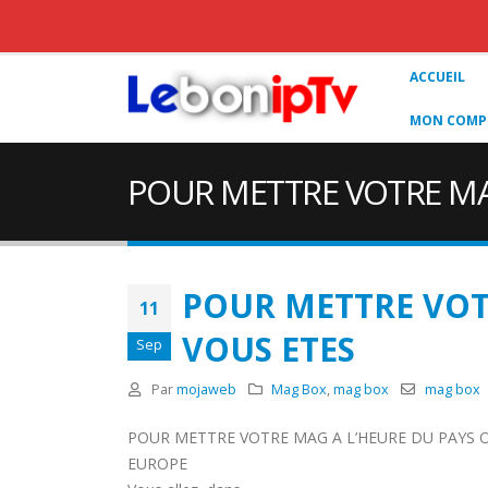
ACCUEIL
MON COMPT
POUR METTRE VOTRE MA
POUR METTRE VOT
11
VOUS ETES
Sep
Par
mojaweb
Mag Box
,
mag box
mag box
POUR METTRE VOTRE MAG A L’HEURE DU PAYS 
EUROPE