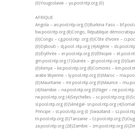
(0)Yougoslavie – yu.pool.ntp.org (0)
AFRIQUE
Angola – ao.pool.ntp.org (5)Burkina Faso – bf.pool.
bw.pool.ntp.org (8)Congo, République démocratique 
(0)Congo – cg.pool.ntp .org (0)Côte d’Ivoire – ci.p
(0)Djibouti – dj.pool .ntp.org (4)Algérie – dz.pool.n
(0)Érythrée – er.pool.ntp.org (0)Éthiopie – et.pool
gm.pool.ntp.org (1)Guinée – gn.pool.ntp.org (0)Gui
(0)Kenya – ke.pool.ntp.org (8)Comores – km.pool.ntp.
arabe libyenne – ly.pool.ntp.org (0)Maroc – ma.poo
(0)Mauritanie – mr.pool.ntp.org (0)Maurice – mu.p
(4)Namibie – na.pool.ntp.org (0)Niger – ne.pool.ntp
rw.pool.ntp.org (4)Seychelles – sc.pool.ntp.org (0)S
sl.pool.ntp.org (0)Sénégal- sn.pool.ntp.org (4)Soma
Principe – st.pool.ntp.org (0 )Swaziland – sz.pool.n
tn.pool.ntp.org (0)Tanzanie – tz.pool.ntp.org (5)Ou
za.pool.ntp.org (28)Zambie – zm.pool.ntp.org (0)Zi