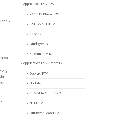
Application IPTV iOS
247 IPTV Player iOS
swana –
‎GSE SMART IPTV
IPLAYTV
OttPlayer iOS
ie –
Xtream IPTV iOS
iriya
Application IPTV Smart TV
p.org
Deplux IPTV
nda –
Leone –
Flix Iptv
et-
IPTV SMARTERS PRO
 –
NET IPTV
OttPlayer Smart TV