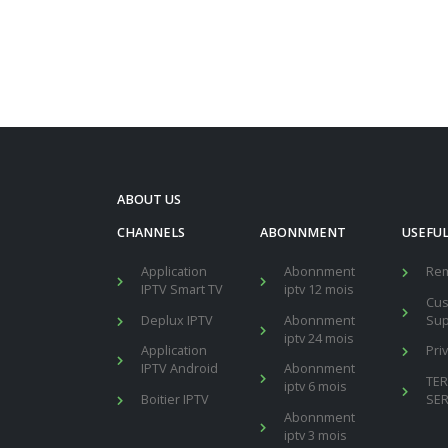
ABOUT US
CHANNELS
ABONNMENT
USEFUL
Application
Abonnment
Re
IPTV Smart TV
iptv 12 mois
Cu
Deplux IPTV
Abonnment
Sup
iptv 24 mois
Application
Pri
IPTV Android
Abonnment
TE
iptv 6 mois
Boitier IPTV
SER
Abonnment
iptv 3 mois