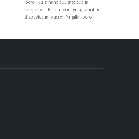
libero. Nulla nunc dui, tristique in
semper vel. Nam dolor ligula, faucibus
id sodales in, auctor fringilla libero.