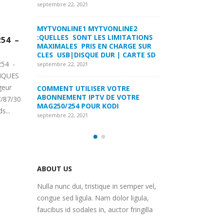
LA FORMULER Z8 ET Z ALPHA
septembre 22, 2021
septembre 22, 2021
INE2
MYTVONLINE1 M
ITATIONS
COMMENT SUPPRIMER
:QUELLES SONT 
MAG425A:COMMENT
MAG
11
16
ARGE SUR
L’HISTORIQUE DES LISTES DE
MAXIMALES PRI
INSTALLER DES
MAG
 CARTE SD
SURVEILLANCE VOD?
CLES USB|DISQU
INE A
APPLICATIONS ET DES
Sep
Sep
septembre 22, 2021
septembre 22, 2021
gLOS
JEUX?
TEL
MAG425A:COMMENT
RE
FREEBOX : CHANGER DE CANAL WIFI
COMMENT UTILI
Medi
ader .
INSTALLER DES
OTRE
POUR OPTIMISER VOTRE
ABONNEMENT IP
un ge
CONNECTION INTERNET
MAG250/254 PO
mètres et
APPLICATIONS ET DES JEUX?
port
septembre 22, 2021
septembre 22, 2021
la
Google Play Store ou Google
Embe
rmez
Play Games vous permettent
du H
de rechercher et de
à l'ut
télécharger des applications...
Lire 
trer les
Lire la suite
ABOUT US
Nulla nunc dui, tristique in semper vel,
congue sed ligula. Nam dolor ligula,
faucibus id sodales in, auctor fringilla