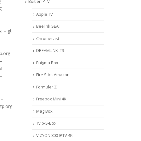
g
Boitier IPTV
g
Apple TV
Beelink SEA I
a – gt
s –
Chromecast
DREAMLINK T3
p.org
 –
Enigma Box
ol
Fire Stick Amazon
 –
Formuler Z
 –
Freebox Mini 4K
ntp.org
Mag Box
Tvip-S-Box
VIZYON 800 IPTV 4K