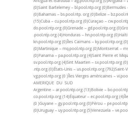
Antigua-et-Barbuda – ag.pool.ntp.org (0)Anguilla – 
(0)Saint Bartelemey – bl.pool.ntp.org (0)Bermudes 
(0)Bahamas – bs.pool.ntp. org (0)Belize – bz.pool.n
(15)Cuba – cu.pool.ntp.org (0)Curaçao – cw.pool.n
do.pool.ntp.org (0)Grenade – gd.pool.ntp.org (0)Gr
.pool.ntp.org (4)Honduras – hn.pool.ntp.org (0)Haïti
kn.pool.ntp.org (0)Îles Caïmans – ky.pool.ntp.org (0
(0)Martinique – mq.pool.ntp.org (0)Montserrat – ms
(0)Panama – pa.pool.ntp.org (4)Saint Pierre et Miqu
sv.pool.ntp.org (4)Sint Maarten – sx.pool.ntp.org (0
.ntp.org (0)États-Unis – us.pool.ntp.org (792)Saint-
vg.pool.ntp.org (0 )Îles Vierges américaines – vi.pool
AMERIQUE DU SUD
Argentine – ar.pool.ntp.org (13)Bolivie – bo.pool.ntp
co.pool.ntp.org (14)Équateur – ec.pool.ntp.org (4)Îl
(0 )Guyane – gy.pool.ntp.org (0)Pérou – pe.pool.ntp
(0)Uruguay – uy.pool.ntp.org (5)Venezuela – ve.pool