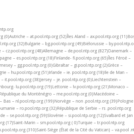
.ntp.org
rg (0)Autriche – at.pool.ntp.org (52)Îles Aland – ax.pool.ntp.org (11)Bo
.ntp.org (32)Bulgarie – bg.pool.ntp.org (49)Biélorussie – by.pool.ntp.o
e – cz.pool.ntp.org (48)Allemagne – de.pool.ntp.org (827)Danemark –
pagne – es.pool.ntp.org (18)Finlande- fi.pool.ntp.org (65)Îles Féroé –
rnesey – gg.pool.ntp.org (0)Gibraltar – gi.pool.ntp.org (2)Grèce –
rie – hu.pool.ntp.org (51)Irlande – ie. pool.ntp.org (18)Ile de Man –
e – it.pool.ntp.org (38)Jersey – je. pool.ntp.org (0)Liechtenstein –
xembourg- lu.pool.ntp.org (19)Lettonie – lv.pool.ntp.org (21)Monaco –
2)République du Monténégro – me.pool.ntp.org (0)Macédoine –
 – Bas – nl.pool.ntp.org (199)Norvège – non .pool.ntp.org (39)Pologne
oumanie – ro.pool.ntp.org (32)République de Serbie – rs .pool.ntp.org
e – se.pool.ntp.org (59)Slovénie – si.pool.ntp.org (12)Svalbard et Jan
rg (17)Saint-Marin – sm.pool.ntp.org ( 0)Turquie – tr.pool.ntp.org
pool.ntp.org (310)Saint-Siège (État de la Cité du Vatican) – va.pool .n