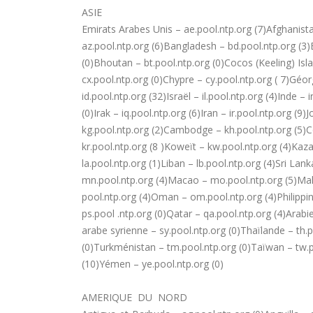
ASIE
Emirats Arabes Unis – ae.pool.ntp.org (7)Afghanist
az.pool.ntp.org (6)Bangladesh – bd.pool.ntp.org (3
(0)Bhoutan – bt.pool.ntp.org (0)Cocos (Keeling) Isla
cx.pool.ntp.org (0)Chypre – cy.pool.ntp.org ( 7)Géo
id.pool.ntp.org (32)Israël – il.pool.ntp.org (4)Inde –
(0)Irak – iq.pool.ntp.org (6)Iran – ir.pool.ntp.org (9
kg.pool.ntp.org (2)Cambodge – kh.pool.ntp.org (5)C
kr.pool.ntp.org (8 )Koweït – kw.pool.ntp.org (4)Kaz
la.pool.ntp.org (1)Liban – lb.pool.ntp.org (4)Sri L
mn.pool.ntp.org (4)Macao – mo.pool.ntp.org (5)Mald
pool.ntp.org (4)Oman – om.pool.ntp.org (4)Philippine
ps.pool .ntp.org (0)Qatar – qa.pool.ntp.org (4)Arab
arabe syrienne – sy.pool.ntp.org (0)Thaïlande – th.po
(0)Turkménistan – tm.pool.ntp.org (0)Taïwan – tw.p
(10)Yémen – ye.pool.ntp.org (0)
AMERIQUE DU NORD