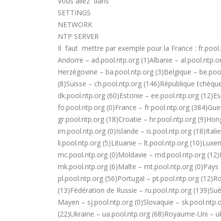
Vous allez dans
SETTINGS
NETWORK
NTP SERVER
Il faut mettre par exemple pour la France : fr.pool
Andorre – ad.pool.ntp.org (1)Albanie – al.pool.ntp.o
Herzégovine – ba.pool.ntp.org (3)Belgique – be.pool
(8)Suisse – ch.pool.ntp.org (146)République tchèqu
dk.pool.ntp.org (60)Estonie – ee.pool.ntp.org (12)Es
fo.pool.ntp.org (0)France – fr.pool.ntp.org (384)Gue
gr.pool.ntp.org (18)Croatie – hr.pool.ntp.org (9)Hong
im.pool.ntp.org (0)Islande – is.pool.ntp.org (18)Itali
li.pool.ntp.org (5)Lituanie – lt.pool.ntp.org (10)Lu
mc.pool.ntp.org (0)Moldavie – md.pool.ntp.org (1
mk.pool.ntp.org (6)Malte – mt.pool.ntp.org (0)Pays
pl.pool.ntp.org (56)Portugal – pt.pool.ntp.org (12)R
(13)Fédération de Russie – ru.pool.ntp.org (139)Suèd
Mayen – sj.pool.ntp.org (0)Slovaquie – sk.pool.ntp.o
(22)Ukraine – ua.pool.ntp.org (68)Royaume-Uni – uk.