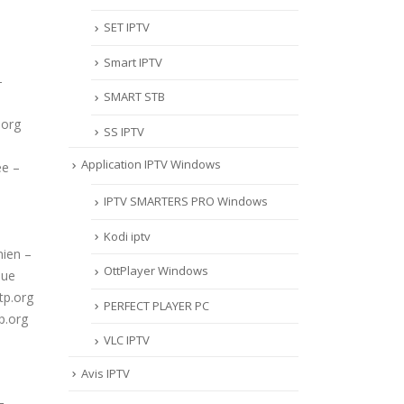
SET IPTV
Smart IPTV
–
SMART STB
.org
SS IPTV
Application IPTV Windows
ée –
IPTV SMARTERS PRO Windows
Kodi iptv
nien –
OttPlayer Windows
que
tp.org
PERFECT PLAYER PC
p.org
VLC IPTV
Avis IPTV