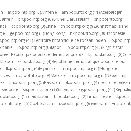
an – af.pool.ntp.org (0)Arménie – am.pool.ntp.org (11)Azerbaïdjan –
)Bahreïn – bh.pool.ntp.org (6)Brunei Darussalam – bn.pool.ntp.org
nds – cc.pool.ntp.org (0)Chine – cn.pool.ntp.org (82)Christmas Island 
rgie – ge.pool.ntp.org (2)Hong Kong – hk.pool.ntp.org (30)Indonésie-
 in.pool.ntp.org (41)Territoire britannique de l’océan Indien – io.pool.ntp
)Jordanie – jo.pool.ntp.org (0)Japon – jp.pool.ntp.org (45)Kirghizistan –
orée, République populaire démocratique de – kp.pool.ntp.org (0)Cor
akhstan – kz.pool.ntp.org (4)République démocratique populaire lao-
anka – lk.pool.ntp.org (4)Myanmar – mm.pool.ntp.org (0)Mongolie –
ives – mv.pool.ntp.org (9)Malaisie – my.pool.ntp.org (5)Népal – np.
s – ph.pool.ntp.org (5)Pakistan – pk.pool.ntp.org (4)Territoire palesti
ie saoudite – sa.pool.ntp.org (9)Singapour- sg.pool.ntp.org (42)Républi
ol.ntp.org (17)Tadjikistan – tj.pool.ntp.org (2)Timor -Leste – tl.pool.n
ool.ntp.org (25)Ouzbékistan – uz.pool.ntp.org (6)Vietnam – vn.pool.nt