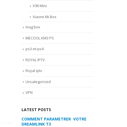
X96 Mini
Xiaomi Mi Box
mag box
MECOOL KM3 PS
ps3-et-ps4
ROYAL IPTV
Royal iptv
Uncategorized
VPN
LATEST POSTS
 VOTRE
MYTVONLINE2 :CONFIGURATION ET
COMMENT PARA
VERROUILLAGE DES FAVORIS AVEC
DREAMLINK T3