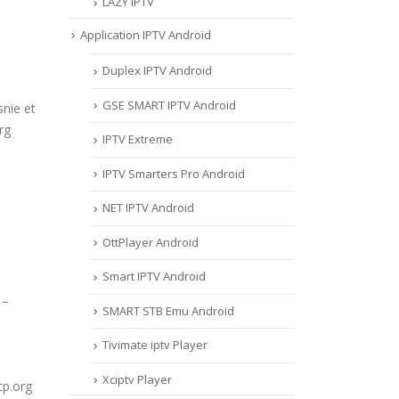
LAZY IPTV
Application IPTV Android
Duplex IPTV Android
GSE SMART IPTV Android
snie et
rg
IPTV Extreme
IPTV Smarters Pro Android
NET IPTV Android
OttPlayer Android
Smart IPTV Android
 –
SMART STB Emu Android
Tivimate iptv Player
Xciptv Player
tp.org