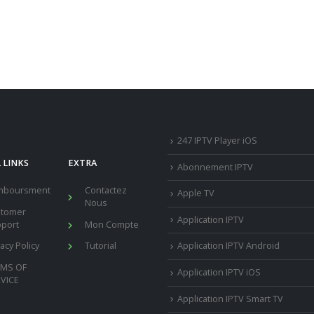
247 IPTV Player iOS
 LINKS
EXTRA
Abonnement IPTV
mboursment
Contactez
Apple TV
Nous
stomer
Application IPTV
port
Mon Compte
vacy Policy
Tutorial
Application IPTV Android
RMS OF
Application IPTV iOS
VICE
Application IPTV Smart TV