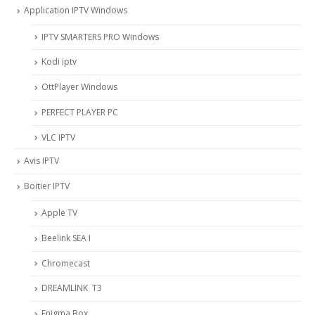
Application IPTV Windows
IPTV SMARTERS PRO Windows
Kodi iptv
OttPlayer Windows
PERFECT PLAYER PC
VLC IPTV
Avis IPTV
Boitier IPTV
Apple TV
Beelink SEA I
Chromecast
DREAMLINK T3
Enigma Box