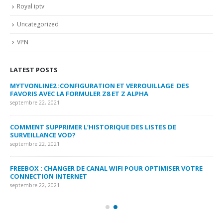
Royal iptv
Uncategorized
VPN
LATEST POSTS
MYTVONLINE2 :CONFIGURATION ET VERROUILLAGE DES
CO
FAVORIS AVEC LA FORMULER Z8 ET Z ALPHA
sep
septembre 22, 2021
MY
COMMENT SUPPRIMER L’HISTORIQUE DES LISTES DE
LI
SURVEILLANCE VOD?
US
septembre 22, 2021
sep
FREEBOX : CHANGER DE CANAL WIFI POUR OPTIMISER VOTRE
CO
CONNECTION INTERNET
MA
septembre 22, 2021
sep