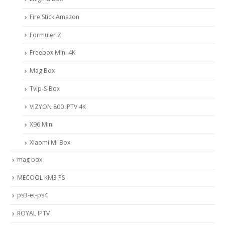
Fire Stick Amazon
Formuler Z
Freebox Mini 4K
Mag Box
Tvip-S-Box
VIZYON 800 IPTV 4K
X96 Mini
Xiaomi Mi Box
mag box
MECOOL KM3 PS
ps3-et-ps4
ROYAL IPTV