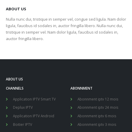
ABOUT US
Nulla nunc dui, tristique in semper vel, congue sed ligula. Nam dolor
ligula, faucibus id sodales in, auctor fringilla libero. Nulla nunc dui,
tristique in semper vel. Nam dolor ligula, faucibus id sodales in,
auctor fringilla libero.
ABOUT US
CHANNELS
ABONNMENT
Application IPTV Smart TV
Abonnment iptv 12 mois
Deplux IPTV
Abonnment iptv 24 mois
Application IPTV Android
Abonnment iptv 6 mois
Boitier IPTV
Abonnment iptv 3 mois