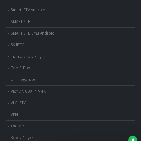
Smart IPTV Android
SMART STB
SMART STB Emu Android
SS IPTV
Tivimate iptv Player
Tvip-S-Box
Uncategorized
VIZYON 800 IPTV 4K
VLC IPTV
VPN
X96 Mini
Xciptv Player