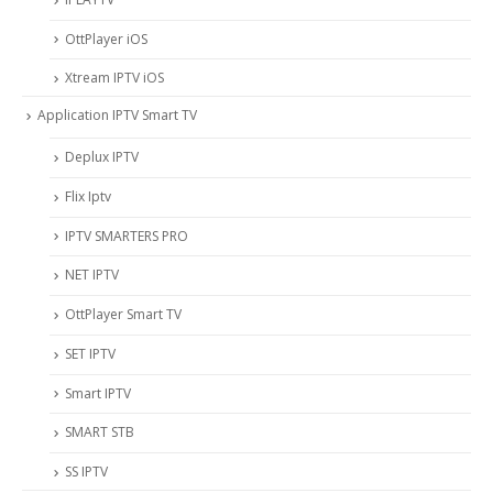
OttPlayer iOS
Xtream IPTV iOS
Application IPTV Smart TV
Deplux IPTV
Flix Iptv
IPTV SMARTERS PRO
NET IPTV
OttPlayer Smart TV
SET IPTV
Smart IPTV
SMART STB
SS IPTV