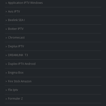
Application IPTV Windows
Avis IPTV
Beelink SEA I
Boitier IPTV
Chromecast
Deplux IPTV
DREAMLINK T3
Duplex IPTV Android
Enigma Box
Fire Stick Amazon
Flix Iptv
Formuler Z