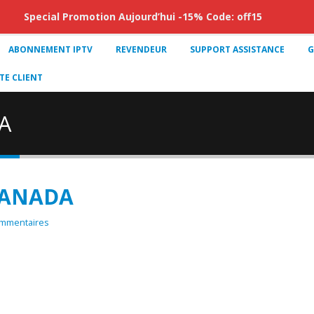
Special Promotion Aujourd’hui -15% Code: off15
ABONNEMENT IPTV
REVENDEUR
SUPPORT ASSISTANCE
G
E CLIENT
DA
 CANADA
mmentaires