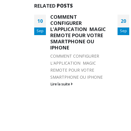
RELATED
POSTS
CHAINES TV ARABES MYHD & BE
20
20
CHAINES TV ARABES MYHD
ON MAGIC
Sep
Sep
& BEINSPORTS
R VOTRE
Lire la suite
E OU
IGURER
 MAGIC
VOTRE
U IPHONE