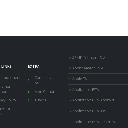
247 IPTV Player iOS
 LINKS
EXTRA
Abonnement IPTV
mboursment
Contactez
Apple TV
Nous
stomer
Application IPTV
port
Mon Compte
vacy Policy
Tutorial
Application IPTV Android
RMS OF
Application IPTV iOS
VICE
Application IPTV Smart TV