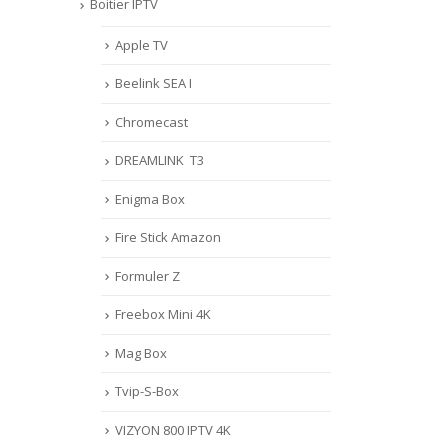
Boitier IPTV
Apple TV
Beelink SEA I
Chromecast
DREAMLINK T3
Enigma Box
Fire Stick Amazon
Formuler Z
Freebox Mini 4K
Mag Box
Tvip-S-Box
VIZYON 800 IPTV 4K