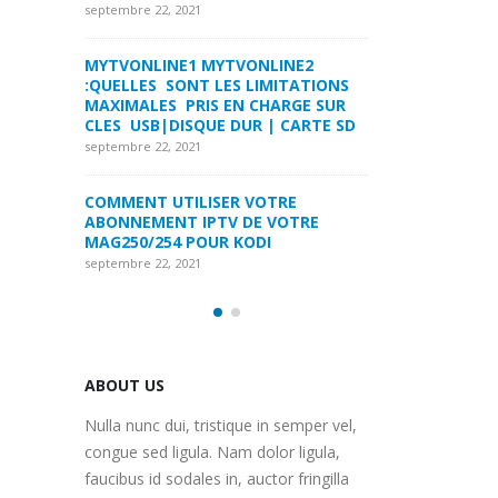
LA FORMULER Z8 ET Z ALPHA
septembre 22, 2021
septembre 22, 2021
INE2
MYTVONLINE1 M
ITATIONS
COMMENT SUPPRIMER
:QUELLES SONT 
ARGE SUR
L’HISTORIQUE DES LISTES DE
MAXIMALES PRI
 CARTE SD
SURVEILLANCE VOD?
CLES USB|DISQU
septembre 22, 2021
septembre 22, 2021
RE
FREEBOX : CHANGER DE CANAL WIFI
COMMENT UTILI
OTRE
POUR OPTIMISER VOTRE
ABONNEMENT IP
CONNECTION INTERNET
MAG250/254 PO
septembre 22, 2021
septembre 22, 2021
ABOUT US
Nulla nunc dui, tristique in semper vel,
congue sed ligula. Nam dolor ligula,
faucibus id sodales in, auctor fringilla