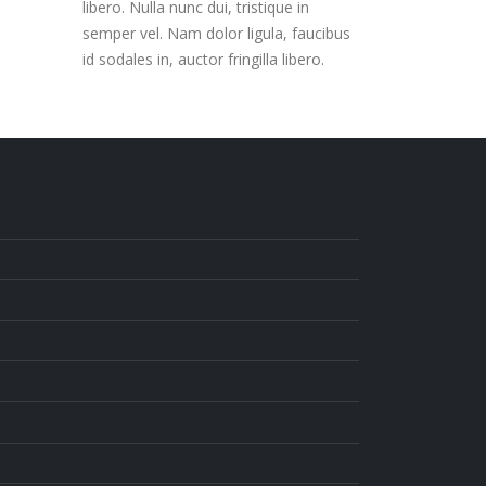
libero. Nulla nunc dui, tristique in
semper vel. Nam dolor ligula, faucibus
id sodales in, auctor fringilla libero.