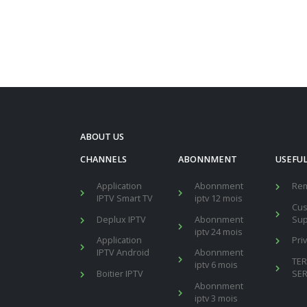
ABOUT US
CHANNELS
ABONNMENT
USEFUL
Application
Abonnment
Re
IPTV Smart TV
iptv 12 mois
Cu
Deplux IPTV
Abonnment
Sup
iptv 24 mois
Application
Pri
IPTV Android
Abonnment
TE
iptv 6 mois
Boitier IPTV
SER
Abonnment
iptv 3 mois