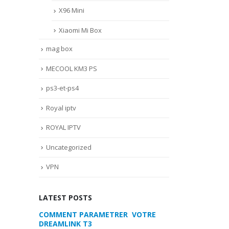
X96 Mini
Xiaomi Mi Box
mag box
MECOOL KM3 PS
ps3-et-ps4
Royal iptv
ROYAL IPTV
Uncategorized
VPN
LATEST POSTS
 VOTRE
MYTVONLINE2 :CONFIGURATION ET
COMMENT PARA
VERROUILLAGE DES FAVORIS AVEC
DREAMLINK T3