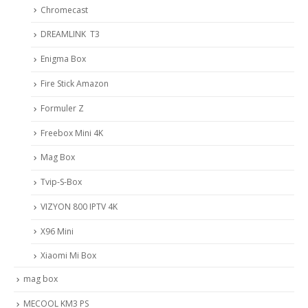
Chromecast
DREAMLINK T3
Enigma Box
Fire Stick Amazon
Formuler Z
Freebox Mini 4K
Mag Box
Tvip-S-Box
VIZYON 800 IPTV 4K
X96 Mini
Xiaomi Mi Box
mag box
MECOOL KM3 PS