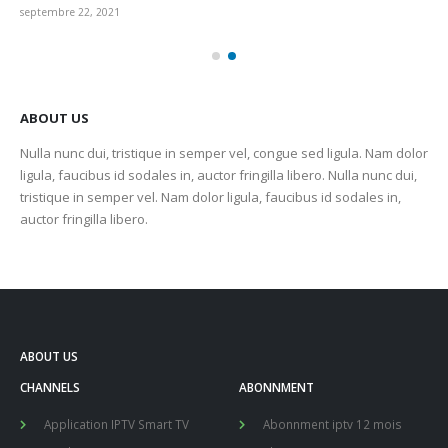
septembre 22, 2021
sep
ABOUT US
Nulla nunc dui, tristique in semper vel, congue sed ligula. Nam dolor
ligula, faucibus id sodales in, auctor fringilla libero. Nulla nunc dui,
tristique in semper vel. Nam dolor ligula, faucibus id sodales in,
auctor fringilla libero.
ABOUT US
CHANNELS
ABONNMENT
Application IPTV Smart TV
Abonnment iptv 12 mois