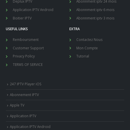
Deplux IPTV
Abonnment iptv 24 mois
Application IPTV Android
Abonnment iptv 6 mois
Boitier IPTV
Abonnment iptv 3 mois
USEFUL LINKS
EXTRA
Remboursment
Contactez Nous
Customer Support
Mon Compte
Privacy Policy
Tutorial
TERMS OF SERVICE
247 IPTV Player iOS
Abonnement IPTV
Apple TV
Application IPTV
Application IPTV Android