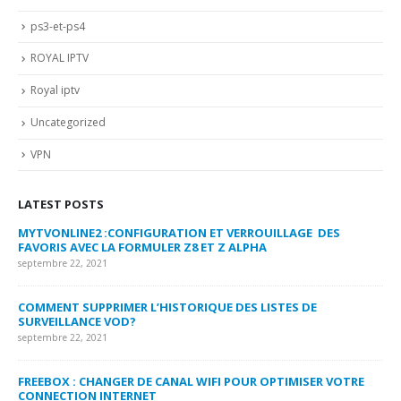
ps3-et-ps4
ROYAL IPTV
Royal iptv
Uncategorized
VPN
LATEST POSTS
MYTVONLINE2 :CONFIGURATION ET VERROUILLAGE DES
CO
FAVORIS AVEC LA FORMULER Z8 ET Z ALPHA
sep
septembre 22, 2021
MY
COMMENT SUPPRIMER L’HISTORIQUE DES LISTES DE
LI
SURVEILLANCE VOD?
US
septembre 22, 2021
sep
FREEBOX : CHANGER DE CANAL WIFI POUR OPTIMISER VOTRE
CO
CONNECTION INTERNET
MA