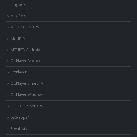
mag box
Mag Box
MECOOL KM3 PS
NET IPTV
NET IPTV Android
OttPlayer Android
OttPlayer iOS
OttPlayer Smart TV
OttPlayer Windows
PERFECT PLAYER PC
ps3-et-ps4
Royal iptv