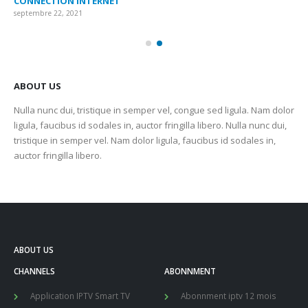
CONNECTION INTERNET
MA
septembre 22, 2021
sep
ABOUT US
Nulla nunc dui, tristique in semper vel, congue sed ligula. Nam dolor
ligula, faucibus id sodales in, auctor fringilla libero. Nulla nunc dui,
tristique in semper vel. Nam dolor ligula, faucibus id sodales in,
auctor fringilla libero.
ABOUT US
CHANNELS
ABONNMENT
Application IPTV Smart TV
Abonnment iptv 12 mois