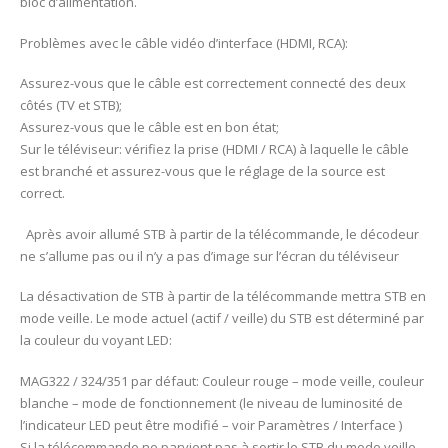
bloc d’alimentation.
Problèmes avec le câble vidéo d’interface (HDMI, RCA):
Assurez-vous que le câble est correctement connecté des deux
côtés (TV et STB);
Assurez-vous que le câble est en bon état;
Sur le téléviseur: vérifiez la prise (HDMI / RCA) à laquelle le câble
est branché et assurez-vous que le réglage de la source est
correct.
Après avoir allumé STB à partir de la télécommande, le décodeur
ne s’allume pas ou il n’y a pas d’image sur l’écran du téléviseur
La désactivation de STB à partir de la télécommande mettra STB en
mode veille. Le mode actuel (actif / veille) du STB est déterminé par
la couleur du voyant LED:
MAG322 / 324/351 par défaut: Couleur rouge – mode veille, couleur
blanche – mode de fonctionnement (le niveau de luminosité de
l’indicateur LED peut être modifié – voir Paramètres / Interface )
Si la télécommande ne parvient pas à sortir le STB du mode veille,