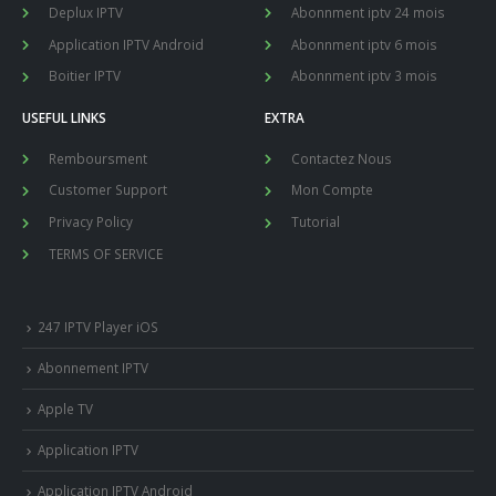
Deplux IPTV
Abonnment iptv 24 mois
Application IPTV Android
Abonnment iptv 6 mois
Boitier IPTV
Abonnment iptv 3 mois
USEFUL LINKS
EXTRA
Remboursment
Contactez Nous
Customer Support
Mon Compte
Privacy Policy
Tutorial
TERMS OF SERVICE
247 IPTV Player iOS
Abonnement IPTV
Apple TV
Application IPTV
Application IPTV Android