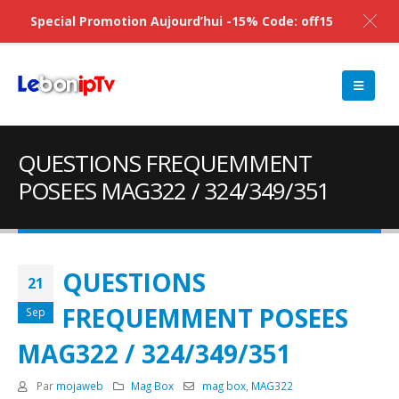
Special Promotion Aujourd’hui -15% Code: off15
QUESTIONS FREQUEMMENT
POSEES MAG322 / 324/349/351
QUESTIONS
21
FREQUEMMENT POSEES
Sep
MAG322 / 324/349/351
Par
mojaweb
Mag Box
mag box
,
MAG322