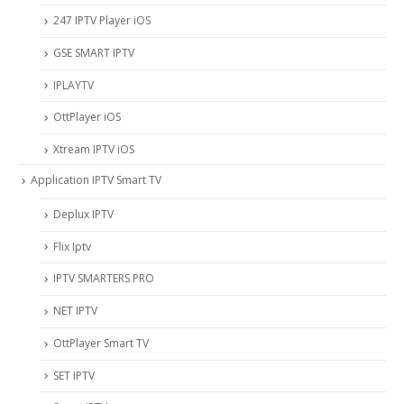
247 IPTV Player iOS
‎GSE SMART IPTV
IPLAYTV
OttPlayer iOS
Xtream IPTV iOS
Application IPTV Smart TV
Deplux IPTV
Flix Iptv
IPTV SMARTERS PRO
NET IPTV
OttPlayer Smart TV
SET IPTV