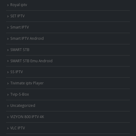
Royal iptv
SET IPTV
Smart IPTV
Smart IPTV Android
SMART STB
SMART STB Emu Android
SS IPTV
Tivimate iptv Player
Tvip-S-Box
Uncategorized
VIZYON 800 IPTV 4K
VLC IPTV