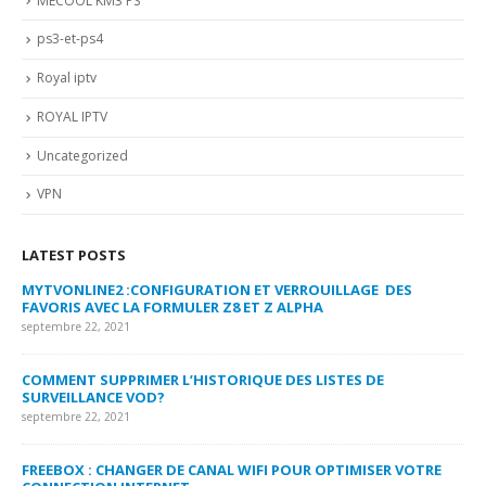
MECOOL KM3 PS
ps3-et-ps4
Royal iptv
ROYAL IPTV
Uncategorized
VPN
LATEST POSTS
MYTVONLINE2 :CONFIGURATION ET VERROUILLAGE DES
CO
FAVORIS AVEC LA FORMULER Z8 ET Z ALPHA
sep
septembre 22, 2021
MY
COMMENT SUPPRIMER L’HISTORIQUE DES LISTES DE
LI
SURVEILLANCE VOD?
US
septembre 22, 2021
sep
FREEBOX : CHANGER DE CANAL WIFI POUR OPTIMISER VOTRE
CO