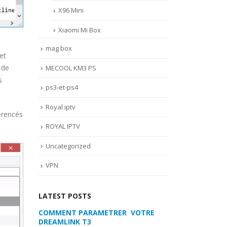
X96 Mini
Xiaomi Mi Box
mag box
et
 de
MECOOL KM3 PS
s
ps3-et-ps4
Royal iptv
érencés
ROYAL IPTV
Uncategorized
VPN
LATEST POSTS
 VOTRE
MYTVONLINE2 :CONFIGURATION ET
COMMENT PARA
VERROUILLAGE DES FAVORIS AVEC
DREAMLINK T3