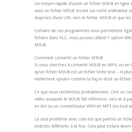
Un moyen rapide d’ouvrir un fichier M3U8 en ligne 
avez un fichier M3U8 stocké sur votre ordinateur ou
disposez d’une URL vers le fichier .M3U8 et que les 
Certains de ces programmes vous permettent égale
fichiers dans VLC, vous pouvez utiliser l’ option Méd
M3U8.
Comment convertir un fichier M3U8
Si vous cherchez à convertir M3U8 en MP4, ou en 
qu’un fichier M3U8 est un fichier texte brut – ni plus
réellement «jouer» comme la façon dont un fichier
Ce que vous recherchez probablement, c’est un conve
vidéo auxquels le M3U8 fait référence, vers et à p
en AVI ou un convertisseur WAV en MP3 (ou tout aut
Le seul problème avec cela est que parfois un fichi
endroits différents à la fois. Cela peut inclure diver