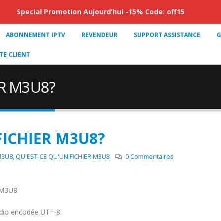
Special Promotion Aujourd’hui -15% Code: off15
ABONNEMENT IPTV
REVENDEUR
SUPPORT ASSISTANCE
G
E CLIENT
ER M3U8?
FICHIER M3U8?
M3U8
,
QU'EST-CE QU'UN FICHIER M3U8
0 Commentaires
s M3U8
audio encodée UTF-8.