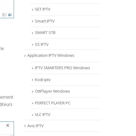
SET IPTV
Smart IPTV
SMART STB
SS IPTV
 le
Application IPTV Windows
IPTV SMARTERS PRO Windows
Kodi iptv
OttPlayer Windows
quement
PERFECT PLAYER PC
diteurs
VLC IPTV
Avis IPTV