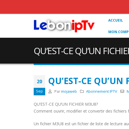
ACCUEIL
MON COMPT
QU’EST-CE QU’UN FICHI
QU’EST-CE QU’UN 
20
Sep
Par
mojaweb
Abonnement IPTV
QU’EST-CE QU’UN FICHIER M3U8?
Comment ouvrir, modifier et convertir des fichier
Un fichier M3U8 est un fichier de liste de lecture 