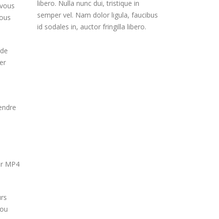
libero. Nulla nunc dui, tristique in
 vous
semper vel. Nam dolor ligula, faucibus
vous
id sodales in, auctor fringilla libero.
 de
er
endre
eur MP4
urs
 ou