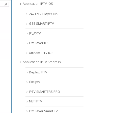
Application IPTV iOS
247 IPTV Player iOS
‎GSE SMART IPTV
IPLAYTV
OttPlayer iOS
Xtream IPTV iOS
Application IPTV Smart TV
Deplux IPTV
Flix Iptv
IPTV SMARTERS PRO
NET IPTV
OttPlayer Smart TV