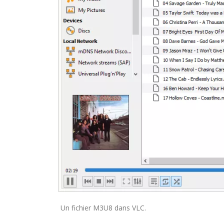
septembre 22, 2021
MYTVONLINE1 MYTVONLINE2
:QUELLES SONT LES LIMITATIONS
MAXIMALES PRIS EN CHARGE SUR
CLES USB|DISQUE DUR | CARTE S
septembre 22, 2021
COMMENT UTILISER VOTRE
ABONNEMENT IPTV DE VOTRE
MAG250/254 POUR KODI
septembre 22, 2021
Un fichier M3U8 dans VLC.