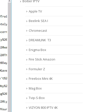
Boitier IPTV
Apple TV
Beelink SEA I
Chromecast
DREAMLINK T3
Enigma Box
Fire Stick Amazon
Formuler Z
Freebox Mini 4K
Mag Box
Tvip-S-Box
VIZYON 800 IPTV 4K