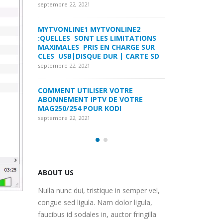
LA FORMULER Z8 ET Z ALPHA
septembre 22, 2021
septembre 22, 2021
INE2
MYTVONLINE1 M
ITATIONS
COMMENT SUPPRIMER
:QUELLES SONT 
ARGE SUR
L’HISTORIQUE DES LISTES DE
MAXIMALES PRI
 CARTE SD
SURVEILLANCE VOD?
CLES USB|DISQU
septembre 22, 2021
septembre 22, 2021
RE
FREEBOX : CHANGER DE CANAL WIFI
COMMENT UTILI
OTRE
POUR OPTIMISER VOTRE
ABONNEMENT IP
CONNECTION INTERNET
MAG250/254 PO
septembre 22, 2021
septembre 22, 2021
ABOUT US
Nulla nunc dui, tristique in semper vel,
congue sed ligula. Nam dolor ligula,
faucibus id sodales in, auctor fringilla