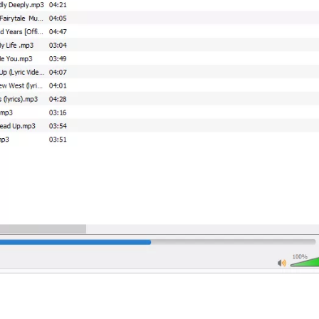
LA FORMULER Z8 ET Z ALPHA
septembre 22, 2021
septembre 22, 2021
MYTVONLINE1 MYTVONL
COMMENT SUPPRIMER
:QUELLES SONT LES LIM
L’HISTORIQUE DES LISTES DE
MAXIMALES PRIS EN CH
D
SURVEILLANCE VOD?
CLES USB|DISQUE DUR |
septembre 22, 2021
septembre 22, 2021
FREEBOX : CHANGER DE CANAL WIFI
COMMENT UTILISER VOT
POUR OPTIMISER VOTRE
ABONNEMENT IPTV DE V
CONNECTION INTERNET
MAG250/254 POUR KODI
septembre 22, 2021
septembre 22, 2021