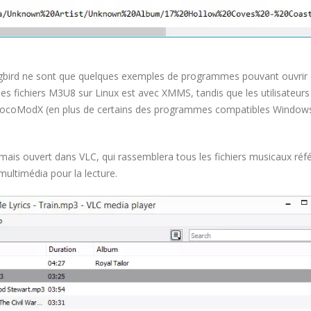
gbird ne sont que quelques exemples de programmes pouvant ouvrir 
 les fichiers M3U8 sur Linux est avec XMMS, tandis que les utilisateurs
c CocoModX (en plus de certains des programmes compatibles Window
ais ouvert dans VLC, qui rassemblera tous les fichiers musicaux réf
 multimédia pour la lecture.
MYTVONLINE2 :CONFIGURATION ET
COMMENT PARAMETRER
VERROUILLAGE DES FAVORIS AVEC
DREAMLINK T3