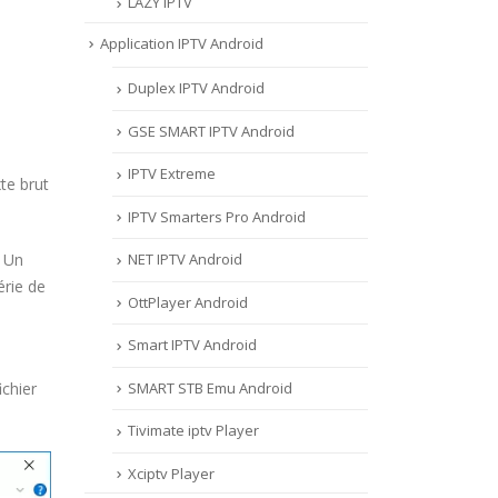
LAZY IPTV
Application IPTV Android
Duplex IPTV Android
GSE SMART IPTV Android
IPTV Extreme
xte brut
IPTV Smarters Pro Android
. Un
NET IPTV Android
érie de
OttPlayer Android
Smart IPTV Android
SMART STB Emu Android
ichier
Tivimate iptv Player
Xciptv Player