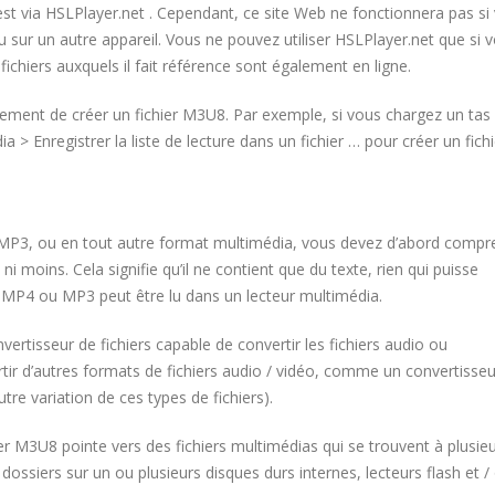
est via HSLPlayer.net . Cependant, ce site Web ne fonctionnera pas si
 sur un autre appareil. Vous ne pouvez utiliser HSLPlayer.net que si 
fichiers auxquels il fait référence sont également en ligne.
ment de créer un fichier M3U8. Par exemple, si vous chargez un tas
ia > Enregistrer la liste de lecture dans un fichier … pour créer un fichi
MP3, ou en tout autre format multimédia, vous devez d’abord compr
 ni moins. Cela signifie qu’il ne contient que du texte, rien qui puisse
 MP4 ou MP3 peut être lu dans un lecteur multimédia.
rtisseur de fichiers capable de convertir les fichiers audio ou
artir d’autres formats de fichiers audio / vidéo, comme un convertiss
re variation de ces types de fichiers).
er M3U8 pointe vers des fichiers multimédias qui se trouvent à plusie
s dossiers sur un ou plusieurs disques durs internes, lecteurs flash et /