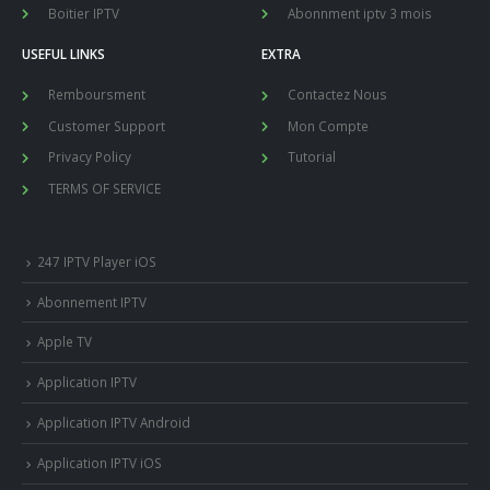
Boitier IPTV
Abonnment iptv 3 mois
USEFUL LINKS
EXTRA
Remboursment
Contactez Nous
Customer Support
Mon Compte
Privacy Policy
Tutorial
TERMS OF SERVICE
247 IPTV Player iOS
Abonnement IPTV
Apple TV
Application IPTV
Application IPTV Android
Application IPTV iOS