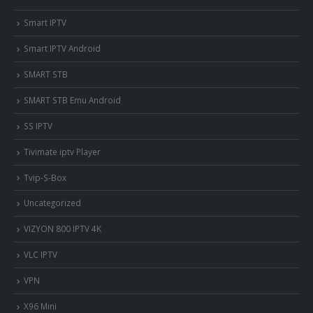
Smart IPTV
Smart IPTV Android
SMART STB
SMART STB Emu Android
SS IPTV
Tivimate iptv Player
Tvip-S-Box
Uncategorized
VIZYON 800 IPTV 4K
VLC IPTV
VPN
X96 Mini