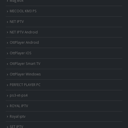
Mag Box
MECOOL KM3 PS
NET IPTV
NET IPTV Android
OttPlayer Android
OttPlayer iOS
OttPlayer Smart TV
OttPlayer Windows
PERFECT PLAYER PC
ps3-et-ps4
ROYAL IPTV
Royal iptv
SET IPTV