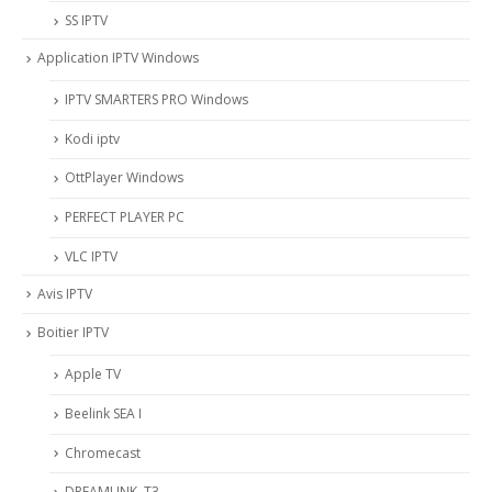
SS IPTV
Application IPTV Windows
IPTV SMARTERS PRO Windows
Kodi iptv
OttPlayer Windows
PERFECT PLAYER PC
VLC IPTV
Avis IPTV
Boitier IPTV
Apple TV
Beelink SEA I
Chromecast
DREAMLINK T3