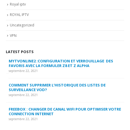
Royal iptv
ROYAL IPTV
Uncategorized
VPN
LATEST POSTS
MYTVONLINE2 :CONFIGURATION ET VERROUILLAGE DES
CO
FAVORIS AVEC LA FORMULER Z8 ET Z ALPHA
sep
septembre 22, 2021
MY
COMMENT SUPPRIMER L’HISTORIQUE DES LISTES DE
LI
SURVEILLANCE VOD?
US
septembre 22, 2021
sep
FREEBOX : CHANGER DE CANAL WIFI POUR OPTIMISER VOTRE
CO
CONNECTION INTERNET
MA
septembre 22, 2021
sep