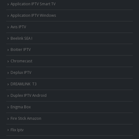
Application IPTV Smart TV
Application IPTV Windows
Avis IPTV
Beelink SEA I
Boitier IPTV
Chromecast
Deplux IPTV
DREAMLINK T3
Duplex IPTV Android
Enigma Box
Fire Stick Amazon
Flix Iptv