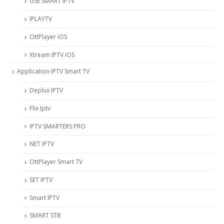
‎GSE SMART IPTV
IPLAYTV
OttPlayer iOS
Xtream IPTV iOS
Application IPTV Smart TV
Deplux IPTV
Flix Iptv
IPTV SMARTERS PRO
NET IPTV
OttPlayer Smart TV
SET IPTV
Smart IPTV
SMART STB