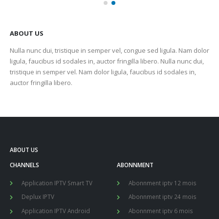
ABOUT US
Nulla nunc dui, tristique in semper vel, congue sed ligula. Nam dolor
ligula, faucibus id sodales in, auctor fringilla libero. Nulla nunc dui,
tristique in semper vel. Nam dolor ligula, faucibus id sodales in,
auctor fringilla libero.
ABOUT US
CHANNELS
ABONNMENT
Application IPTV Smart TV
Abonnment iptv 12 mois
Deplux IPTV
Abonnment iptv 24 mois
Application IPTV Android
Abonnment iptv 6 mois