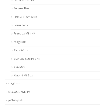
Enigma Box
Fire Stick Amazon
Formuler Z
Freebox Mini 4K
Mag Box
Tvip-S-Box
VIZYON 800 IPTV 4K
X96 Mini
Xiaomi Mi Box
mag box
MECOOL KM3 PS
ps3-et-ps4