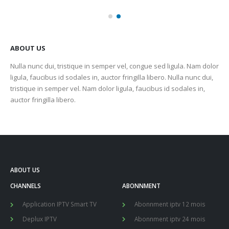
ABOUT US
Nulla nunc dui, tristique in semper vel, congue sed ligula. Nam dolor
ligula, faucibus id sodales in, auctor fringilla libero. Nulla nunc dui,
tristique in semper vel. Nam dolor ligula, faucibus id sodales in,
auctor fringilla libero.
ABOUT US
CHANNELS
ABONNMENT
Application IPTV Smart TV
Abonnment iptv 12 mois
Deplux IPTV
Abonnment iptv 24 mois