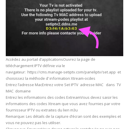
Accédez au portail d’applicationsOuvrez la page de
téléchargement IPTV définie via le
navigateur: https://cms.manage-setiptv.com/paneliptv/set.app et
choisissez la méthode d’ information Xtream-ocdes
Entrez l’adresse MacEntrez votre Set IPTV adresse MAC dans TV
MAC domaine
Entrez les informations des codes ExtreamVous devez saisir les
informations des codes Xtream que vous avez fournies par votre
fournisseur IPTV ou extraites du lien m3u
Remarque: Les détails de la capture d’écran sont des exemples et
vous ne pouvez pas les utiliser.