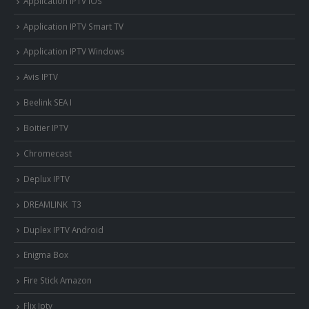
Application IPTV iOS
Application IPTV Smart TV
Application IPTV Windows
Avis IPTV
Beelink SEA I
Boitier IPTV
Chromecast
Deplux IPTV
DREAMLINK T3
Duplex IPTV Android
Enigma Box
Fire Stick Amazon
Flix Iptv