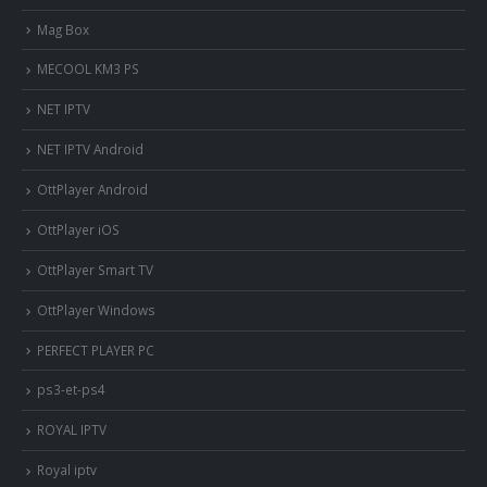
Mag Box
MECOOL KM3 PS
NET IPTV
NET IPTV Android
OttPlayer Android
OttPlayer iOS
OttPlayer Smart TV
OttPlayer Windows
PERFECT PLAYER PC
ps3-et-ps4
ROYAL IPTV
Royal iptv