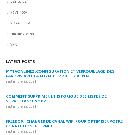
ps3-et-ps4
Royal iptv
ROYAL IPTV
Uncategorized
VPN
LATEST POSTS
MYTVONLINE2 :CONFIGURATION ET VERROUILLAGE DES
CO
FAVORIS AVEC LA FORMULER Z8 ET Z ALPHA
sep
septembre 22, 2021
MY
COMMENT SUPPRIMER L’HISTORIQUE DES LISTES DE
LI
SURVEILLANCE VOD?
US
septembre 22, 2021
sep
FREEBOX : CHANGER DE CANAL WIFI POUR OPTIMISER VOTRE
CO
CONNECTION INTERNET
MA
septembre 22, 2021
sep