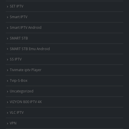
SET IPTV
Smart IPTV
Smart IPTV Android
SMART STB
SMART STB Emu Android
SS IPTV
Tivimate iptv Player
Tvip-S-Box
Uncategorized
VIZYON 800 IPTV 4K
VLC IPTV
VPN