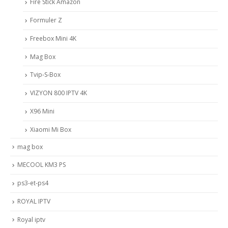
Fire Stick Amazon
Formuler Z
Freebox Mini 4K
Mag Box
Tvip-S-Box
VIZYON 800 IPTV 4K
X96 Mini
Xiaomi Mi Box
mag box
MECOOL KM3 PS
ps3-et-ps4
ROYAL IPTV
Royal iptv