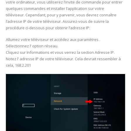
votre ordinateur, vous utiliserez l’invite de commande pour entrer
quelques commandes et installer l’application sur votre
téléviseur. Cependant, pour y parvenir, vous devrez connaître
l’adresse IP de votre téléviseur. Assurez-vous de suivre la
procédure ci-dessous pour obtenir l’adresse IP:
Allumez votre téléviseur et accédez aux paramètres .
Sélectionnez l’ option réseau.
Cliquez sur Informations et vous verrez la section Adresse IP.
Notez l’ adresse IP de votre téléviseur. Cela devrait ressembler à
cela, 168.2.201