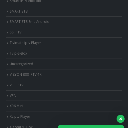
Smart IPTV Android
SMART STB
SMART STB Emu Android
SS IPTV
Tivimate iptv Player
Tvip-S-Box
Uncategorized
VIZYON 800 IPTV 4K
VLC IPTV
VPN
X96 Mini
Xciptv Player
Xiaomi Mi Box