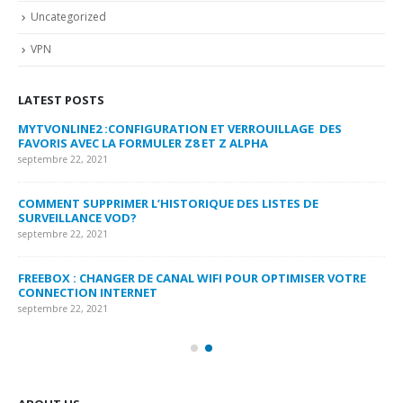
Uncategorized
VPN
LATEST POSTS
MYTVONLINE2 :CONFIGURATION ET VERROUILLAGE DES
CO
FAVORIS AVEC LA FORMULER Z8 ET Z ALPHA
sep
septembre 22, 2021
MY
COMMENT SUPPRIMER L’HISTORIQUE DES LISTES DE
LI
SURVEILLANCE VOD?
US
septembre 22, 2021
sep
FREEBOX : CHANGER DE CANAL WIFI POUR OPTIMISER VOTRE
CO
CONNECTION INTERNET
MA
septembre 22, 2021
sep