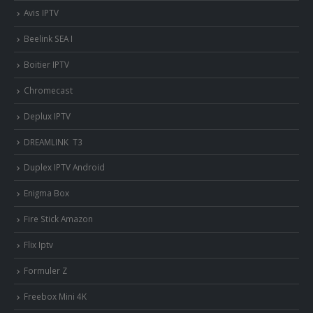
Avis IPTV
Beelink SEA I
Boitier IPTV
Chromecast
Deplux IPTV
DREAMLINK T3
Duplex IPTV Android
Enigma Box
Fire Stick Amazon
Flix Iptv
Formuler Z
Freebox Mini 4K