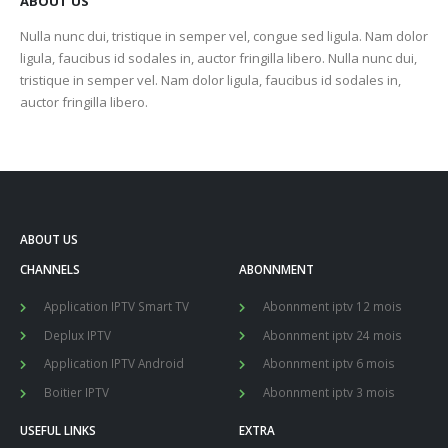
ABOUT US
Nulla nunc dui, tristique in semper vel, congue sed ligula. Nam dolor
ligula, faucibus id sodales in, auctor fringilla libero. Nulla nunc dui,
tristique in semper vel. Nam dolor ligula, faucibus id sodales in,
auctor fringilla libero.
ABOUT US
CHANNELS
ABONNMENT
Application IPTV Smart TV
Abonnment iptv 12 mois
Deplux IPTV
Abonnment iptv 24 mois
Application IPTV Android
Abonnment iptv 6 mois
Boitier IPTV
Abonnment iptv 3 mois
USEFUL LINKS
EXTRA