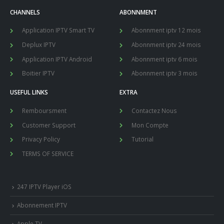
CHANNELS
ABONNMENT
Application IPTV Smart TV
Abonnment iptv 12 mois
Deplux IPTV
Abonnment iptv 24 mois
Application IPTV Android
Abonnment iptv 6 mois
Boitier IPTV
Abonnment iptv 3 mois
USEFUL LINKS
EXTRA
Remboursment
Contactez Nous
Customer Support
Mon Compte
Privacy Policy
Tutorial
TERMS OF SERVICE
247 IPTV Player iOS
Abonnement IPTV
Apple TV