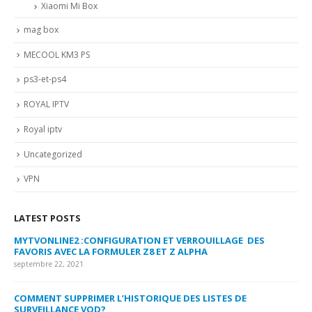
Xiaomi Mi Box
mag box
MECOOL KM3 PS
ps3-et-ps4
ROYAL IPTV
Royal iptv
Uncategorized
VPN
LATEST POSTS
MYTVONLINE2 :CONFIGURATION ET VERROUILLAGE DES
CO
FAVORIS AVEC LA FORMULER Z8 ET Z ALPHA
sep
septembre 22, 2021
MY
COMMENT SUPPRIMER L’HISTORIQUE DES LISTES DE
LI
SURVEILLANCE VOD?
US