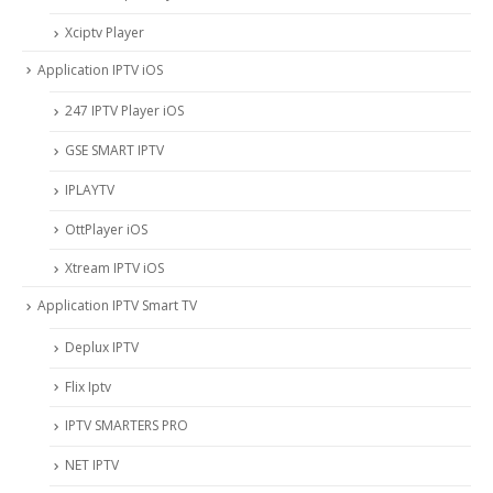
Xciptv Player
Application IPTV iOS
247 IPTV Player iOS
‎GSE SMART IPTV
IPLAYTV
OttPlayer iOS
Xtream IPTV iOS
Application IPTV Smart TV
Deplux IPTV
Flix Iptv
IPTV SMARTERS PRO
NET IPTV