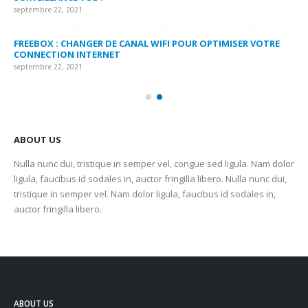
septembre 22, 2021
sep
FREEBOX : CHANGER DE CANAL WIFI POUR OPTIMISER VOTRE
CO
CONNECTION INTERNET
MA
septembre 22, 2021
sep
ABOUT US
Nulla nunc dui, tristique in semper vel, congue sed ligula. Nam dolor
ligula, faucibus id sodales in, auctor fringilla libero. Nulla nunc dui,
tristique in semper vel. Nam dolor ligula, faucibus id sodales in,
auctor fringilla libero.
ABOUT US