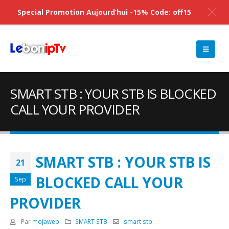
Special Promotion Aujourd’hui -15% Code: off15
SMART STB : YOUR STB IS BLOCKED
CALL YOUR PROVIDER
SMART STB : YOUR STB IS
21
BLOCKED CALL YOUR
Sep
PROVIDER
Par
mojaweb
SMART STB
smart stb