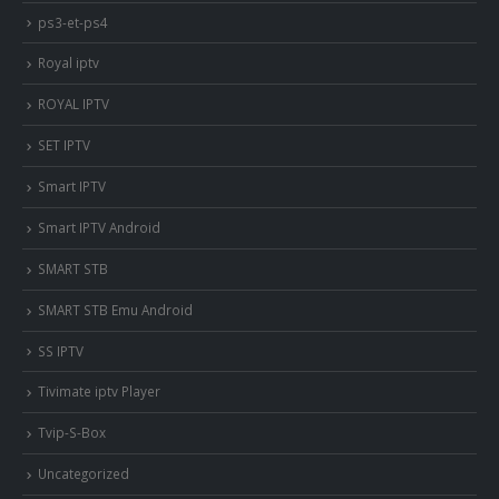
ps3-et-ps4
Royal iptv
ROYAL IPTV
SET IPTV
Smart IPTV
Smart IPTV Android
SMART STB
SMART STB Emu Android
SS IPTV
Tivimate iptv Player
Tvip-S-Box
Uncategorized