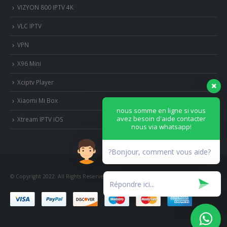
VIZYON 800 IPTV 4K
VLC IPTV
VPN
X96 Mini
Xciptv Player
Xiaomi Mi Box
nous somme en ligne si vous
avez besoin d'aide contacter
Xtream IPTV iOS
nous via whatsapp!
?Bonjour, comment vous aide?
© Copyright 2022. All Rights Reserved.