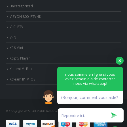
Uncategorized
VIZYON 800 IPTV 4K
VLC IPTV
VPN
X96 Mini
Xciptv Player
Xiaomi Mi Box
nous somme en ligne si vous
avez besoin d'aide contacter
Xtream IPTV iOS
nous via whatsapp!
?Bonjour, comment vous aide?
© Copyright 2022. All Rights Reserved.