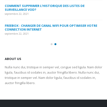
MY
COMMENT SUPPRIMER L’HISTORIQUE DES LISTES DE
LI
SURVEILLANCE VOD?
US
septembre 22, 2021
sep
FREEBOX : CHANGER DE CANAL WIFI POUR OPTIMISER VOTRE
CO
CONNECTION INTERNET
MA
septembre 22, 2021
sep
ABOUT US
Nulla nunc dui, tristique in semper vel, congue sed ligula. Nam dolor
ligula, faucibus id sodales in, auctor fringilla libero. Nulla nunc dui,
tristique in semper vel. Nam dolor ligula, faucibus id sodales in,
auctor fringilla libero.