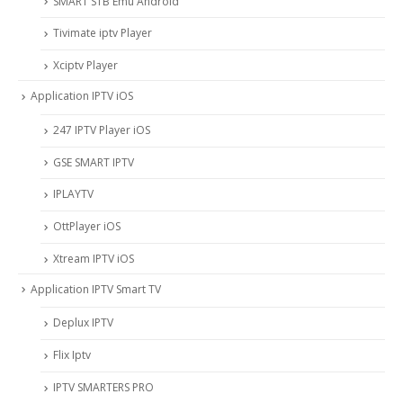
SMART STB Emu Android
Tivimate iptv Player
Xciptv Player
Application IPTV iOS
247 IPTV Player iOS
‎GSE SMART IPTV
IPLAYTV
OttPlayer iOS
Xtream IPTV iOS
Application IPTV Smart TV
Deplux IPTV
Flix Iptv
IPTV SMARTERS PRO