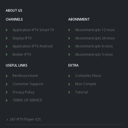
ABOUT US
CHANNELS
ABONNMENT
Application IPTV Smart TV
Abonnment iptv 12 mois
Deplux IPTV
Abonnment iptv 24 mois
Application IPTV Android
Abonnment iptv 6 mois
Boitier IPTV
Abonnment iptv 3 mois
USEFUL LINKS
EXTRA
Remboursment
Contactez Nous
Customer Support
Mon Compte
Privacy Policy
Tutorial
TERMS OF SERVICE
247 IPTV Player iOS