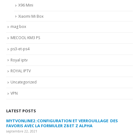
X96 Mini
Xiaomi Mi Box
mag box
MECOOL KM3 PS
ps3-et-ps4
Royal iptv
ROYAL IPTV
Uncategorized
VPN
LATEST POSTS
MYTVONLINE2 :CONFIGURATION ET VERROUILLAGE DES
CO
FAVORIS AVEC LA FORMULER Z8 ET Z ALPHA
sep
septembre 22, 2021