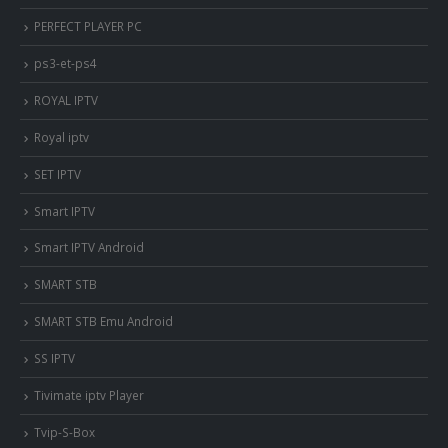
PERFECT PLAYER PC
ps3-et-ps4
ROYAL IPTV
Royal iptv
SET IPTV
Smart IPTV
Smart IPTV Android
SMART STB
SMART STB Emu Android
SS IPTV
Tivimate iptv Player
Tvip-S-Box