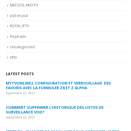
MECOOL KM3 PS
ps3-et-ps4
ROYAL IPTV
Royal iptv
Uncategorized
VPN
LATEST POSTS
MYTVONLINE2 :CONFIGURATION ET VERROUILLAGE DES
CO
FAVORIS AVEC LA FORMULER Z8 ET Z ALPHA
sep
septembre 22, 2021
MY
COMMENT SUPPRIMER L’HISTORIQUE DES LISTES DE
LI
SURVEILLANCE VOD?
US
septembre 22, 2021
sep