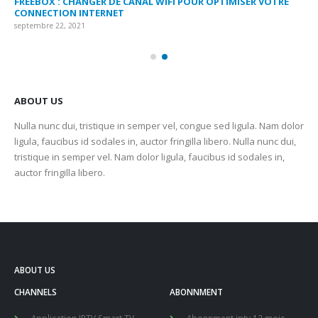
FREEBOX : CHANGER DE CANAL WIFI POUR OPTIMISER VOTRE
CO
CONNECTION INTERNET
MA
septembre 22, 2021
sep
ABOUT US
Nulla nunc dui, tristique in semper vel, congue sed ligula. Nam dolor
ligula, faucibus id sodales in, auctor fringilla libero. Nulla nunc dui,
tristique in semper vel. Nam dolor ligula, faucibus id sodales in,
auctor fringilla libero.
ABOUT US
CHANNELS
ABONNMENT
Application IPTV Smart TV
Abonnment iptv 12 mois