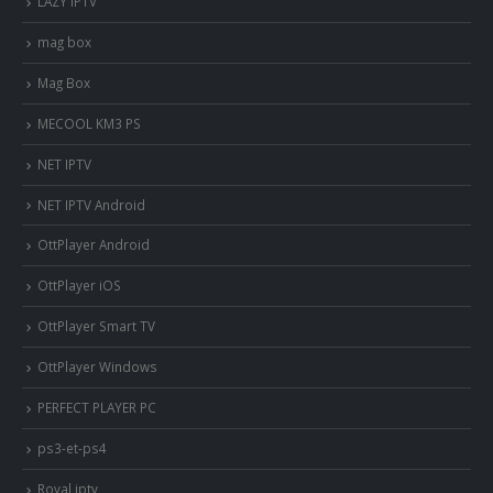
LAZY IPTV
mag box
Mag Box
MECOOL KM3 PS
NET IPTV
NET IPTV Android
OttPlayer Android
OttPlayer iOS
OttPlayer Smart TV
OttPlayer Windows
PERFECT PLAYER PC
ps3-et-ps4
Royal iptv