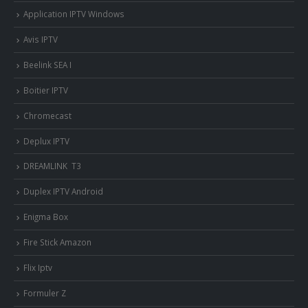
Application IPTV Windows
Avis IPTV
Beelink SEA I
Boitier IPTV
Chromecast
Deplux IPTV
DREAMLINK T3
Duplex IPTV Android
Enigma Box
Fire Stick Amazon
Flix Iptv
Formuler Z