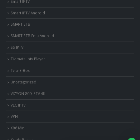
Smart IPTV
Smart IPTV Android
SMART STB
SMART STB Emu Android
SS IPTV
Tivimate iptv Player
Tvip-S-Box
Uncategorized
VIZYON 800 IPTV 4K
VLC IPTV
VPN
X96 Mini
Xciptv Player