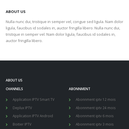
ABOUT US
Nulla nunc dui, tristique in semper vel, congue sed ligula. Nam dolor
ligula, faucibus id sodales in, auctor fringilla libero. Nulla nunc dui,
tristique in semper vel. Nam dolor ligula, faucibus id sodales in,
auctor fringilla libero.
ABOUT US
CHANNELS
ABONNMENT
Application IPTV Smart TV
Abonnment iptv 12 mois
Deplux IPTV
Abonnment iptv 24 mois
Application IPTV Android
Abonnment iptv 6 mois
Boitier IPTV
Abonnment iptv 3 mois