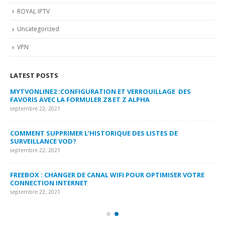
ROYAL IPTV
Uncategorized
VPN
LATEST POSTS
MYTVONLINE2 :CONFIGURATION ET VERROUILLAGE DES
CO
FAVORIS AVEC LA FORMULER Z8 ET Z ALPHA
sep
septembre 22, 2021
MY
COMMENT SUPPRIMER L’HISTORIQUE DES LISTES DE
LI
SURVEILLANCE VOD?
US
septembre 22, 2021
sep
FREEBOX : CHANGER DE CANAL WIFI POUR OPTIMISER VOTRE
CO
CONNECTION INTERNET
MA
septembre 22, 2021
sep