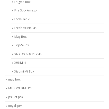
Enigma Box
Fire Stick Amazon
Formuler Z
Freebox Mini 4K
Mag Box
Tvip-S-Box
VIZYON 800 IPTV 4K
X96 Mini
Xiaomi Mi Box
mag box
MECOOL KM3 PS
ps3-et-ps4
Royal iptv