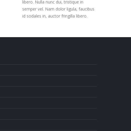
libero. Nulla nunc dui, tristique in
semper vel. Nam dolor ligula, faucibus
id sodales in, auctor fringilla libero.