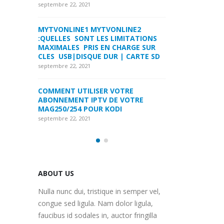
LA FORMULER Z8 ET Z ALPHA
septembre 22, 2021
septembre 22, 2021
INE2
MYTVONLINE1 M
ITATIONS
COMMENT SUPPRIMER
:QUELLES SONT 
ARGE SUR
L’HISTORIQUE DES LISTES DE
MAXIMALES PRI
 CARTE SD
SURVEILLANCE VOD?
CLES USB|DISQU
septembre 22, 2021
septembre 22, 2021
RE
FREEBOX : CHANGER DE CANAL WIFI
COMMENT UTILI
OTRE
POUR OPTIMISER VOTRE
ABONNEMENT IP
CONNECTION INTERNET
MAG250/254 PO
septembre 22, 2021
septembre 22, 2021
ABOUT US
Nulla nunc dui, tristique in semper vel,
congue sed ligula. Nam dolor ligula,
faucibus id sodales in, auctor fringilla