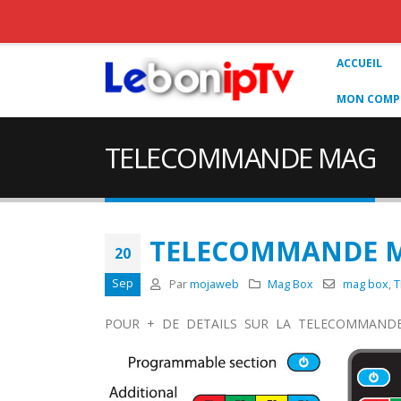
ACCUEIL
MON COMPT
TELECOMMANDE MAG
TELECOMMANDE 
20
Sep
Par
mojaweb
Mag Box
mag box
,
T
POUR + DE DETAILS SUR LA TELECOMMAND