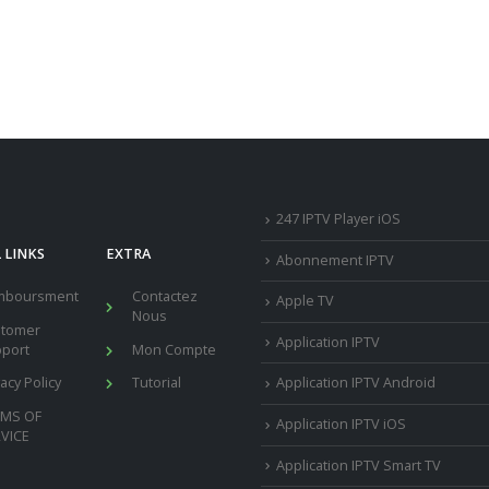
247 IPTV Player iOS
 LINKS
EXTRA
Abonnement IPTV
mboursment
Contactez
Apple TV
Nous
stomer
Application IPTV
port
Mon Compte
vacy Policy
Tutorial
Application IPTV Android
RMS OF
Application IPTV iOS
VICE
Application IPTV Smart TV