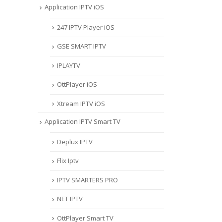
Application IPTV iOS
247 IPTV Player iOS
‎GSE SMART IPTV
IPLAYTV
OttPlayer iOS
Xtream IPTV iOS
Application IPTV Smart TV
Deplux IPTV
Flix Iptv
IPTV SMARTERS PRO
NET IPTV
OttPlayer Smart TV