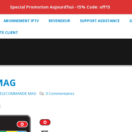
Special Promotion Aujourd’hui -15% Code: off15
ABONNEMENT IPTV
REVENDEUR
SUPPORT ASSISTANCE
G
E CLIENT
MAG
ELECOMMANDE MAG
0 Commentaires
E