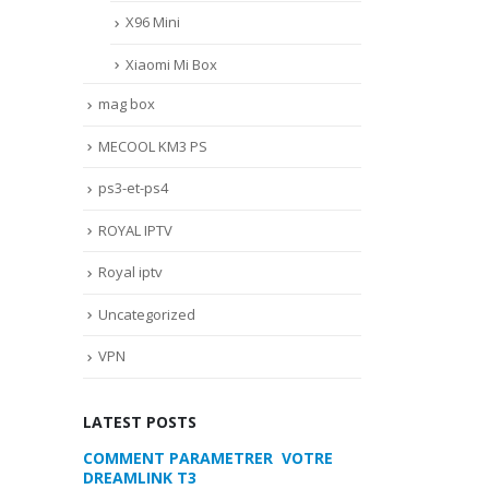
X96 Mini
Xiaomi Mi Box
mag box
MECOOL KM3 PS
ps3-et-ps4
ROYAL IPTV
Royal iptv
Uncategorized
VPN
LATEST POSTS
 VOTRE
MYTVONLINE2 :CONFIGURATION ET
COMMENT PARA
VERROUILLAGE DES FAVORIS AVEC
DREAMLINK T3