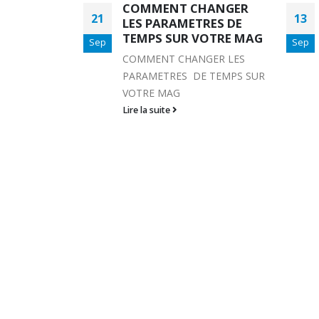
HANGER
MAG :
13
10
RES DE
COMMENT ENTRER
VOTRE MAG
LE PORTAL URL
Sep
Sep
GER LES
MAG : COMMENT ENTRER
E TEMPS SUR
LE PORTAL URL
Lire la suite