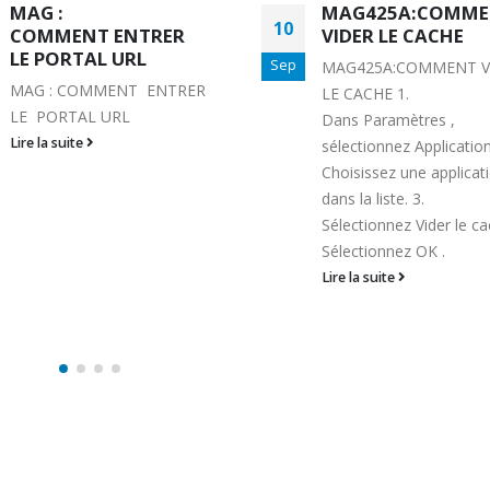
MAG425A:COMMENT
COMMENT
21
VIDER LE CACHE
TRANSFORMER V
BOX ANDROID EN
Sep
MAG425A:COMMENT VIDER
!!!
LE CACHE 1.
COMMENT TRANSFOR
Dans Paramètres ,
VOTRE BOX ANDROID 
sélectionnez Applications . 2.
MAG !!! ASSISTANCE E
Choisissez une application
LIGNE Decodeurs Andr
dans la liste. 3.
sont pas exclusiveme
Sélectionnez Vider le cache . 4.
dédiés à l'...
Sélectionnez OK .
Lire la suite
Lire la suite