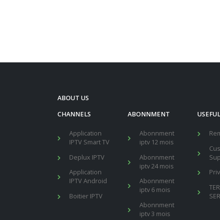
ABOUT US
CHANNELS
ABONNMENT
USEFUL
Application
Abonnment
Re
IPTV Smart TV
iptv 12 mois
Cu
Deplux IPTV
Abonnment
Sup
iptv 24 mois
Application
Pri
IPTV Android
Abonnment
TE
iptv 6 mois
Boitier IPTV
SER
Abonnment
iptv 3 mois