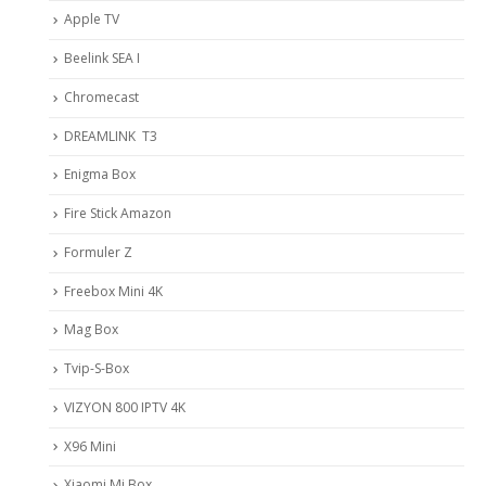
Apple TV
Beelink SEA I
Chromecast
DREAMLINK T3
Enigma Box
Fire Stick Amazon
Formuler Z
Freebox Mini 4K
Mag Box
Tvip-S-Box
VIZYON 800 IPTV 4K
X96 Mini
Xiaomi Mi Box