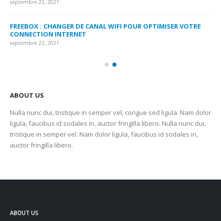
septembre 22, 2021
sep
FREEBOX : CHANGER DE CANAL WIFI POUR OPTIMISER VOTRE
CO
CONNECTION INTERNET
MA
septembre 22, 2021
sep
ABOUT US
Nulla nunc dui, tristique in semper vel, congue sed ligula. Nam dolor
ligula, faucibus id sodales in, auctor fringilla libero. Nulla nunc dui,
tristique in semper vel. Nam dolor ligula, faucibus id sodales in,
auctor fringilla libero.
ABOUT US