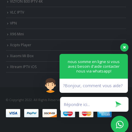
VIZYON 800 IPTV 4K
VLC IPTV
VPN
X96 Mini
Xciptv Player
Xiaomi Mi Box
nous somme en ligne si vous
avez besoin d'aide contacter
Xtream IPTV iOS
nous via whatsapp!
?Bonjour, comment vous aide?
© Copyright 2022. All Rights Reserved.