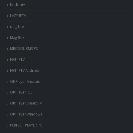
Kodi iptv
LAZY IPTV
mag box
Mag Box
MECOOL KM3 PS
NET IPTV
NET IPTV Android
OttPlayer Android
OttPlayer iOS
OttPlayer Smart TV
OttPlayer Windows
PERFECT PLAYER PC