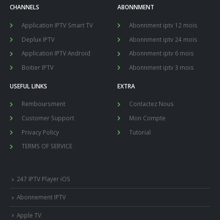
CHANNELS
ABONNMENT
Application IPTV Smart TV
Abonnment iptv 12 mois
Deplux IPTV
Abonnment iptv 24 mois
Application IPTV Android
Abonnment iptv 6 mois
Boitier IPTV
Abonnment iptv 3 mois
USEFUL LINKS
EXTRA
Remboursment
Contactez Nous
Customer Support
Mon Compte
Privacy Policy
Tutorial
TERMS OF SERVICE
247 IPTV Player iOS
Abonnement IPTV
Apple TV