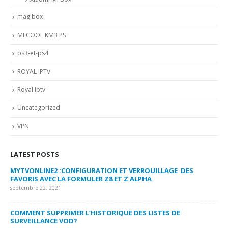
mag box
MECOOL KM3 PS
ps3-et-ps4
ROYAL IPTV
Royal iptv
Uncategorized
VPN
LATEST POSTS
MYTVONLINE2 :CONFIGURATION ET VERROUILLAGE DES
CO
FAVORIS AVEC LA FORMULER Z8 ET Z ALPHA
sep
septembre 22, 2021
MY
COMMENT SUPPRIMER L’HISTORIQUE DES LISTES DE
LI
SURVEILLANCE VOD?
US