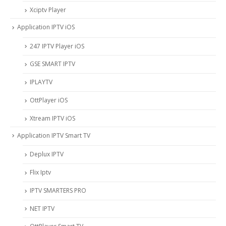
Xciptv Player
Application IPTV iOS
247 IPTV Player iOS
‎GSE SMART IPTV
IPLAYTV
OttPlayer iOS
Xtream IPTV iOS
Application IPTV Smart TV
Deplux IPTV
Flix Iptv
IPTV SMARTERS PRO
NET IPTV