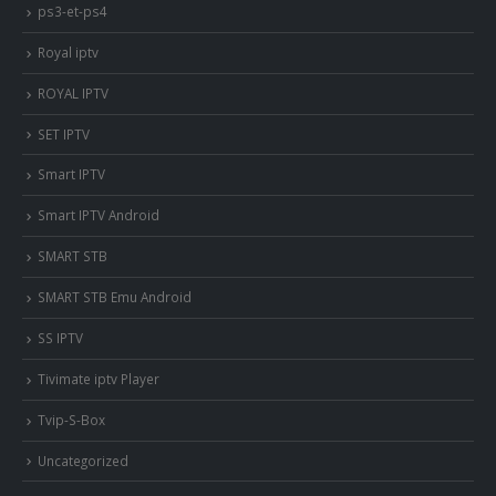
ps3-et-ps4
Royal iptv
ROYAL IPTV
SET IPTV
Smart IPTV
Smart IPTV Android
SMART STB
SMART STB Emu Android
SS IPTV
Tivimate iptv Player
Tvip-S-Box
Uncategorized