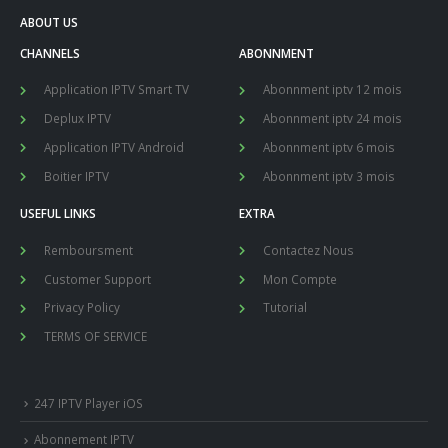
ABOUT US
CHANNELS
ABONNMENT
Application IPTV Smart TV
Abonnment iptv 12 mois
Deplux IPTV
Abonnment iptv 24 mois
Application IPTV Android
Abonnment iptv 6 mois
Boitier IPTV
Abonnment iptv 3 mois
USEFUL LINKS
EXTRA
Remboursment
Contactez Nous
Customer Support
Mon Compte
Privacy Policy
Tutorial
TERMS OF SERVICE
247 IPTV Player iOS
Abonnement IPTV