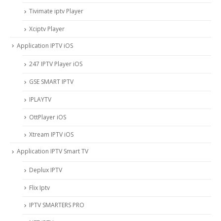
Tivimate iptv Player
Xciptv Player
Application IPTV iOS
247 IPTV Player iOS
‎GSE SMART IPTV
IPLAYTV
OttPlayer iOS
Xtream IPTV iOS
Application IPTV Smart TV
Deplux IPTV
Flix Iptv
IPTV SMARTERS PRO