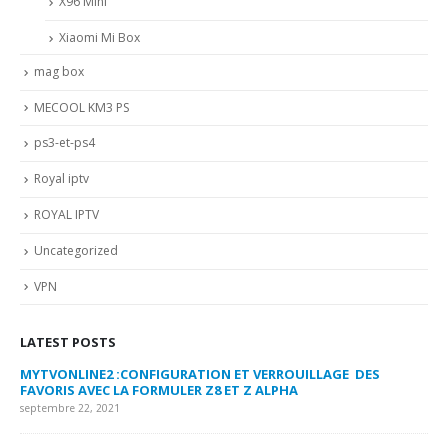
X96 Mini
Xiaomi Mi Box
mag box
MECOOL KM3 PS
ps3-et-ps4
Royal iptv
ROYAL IPTV
Uncategorized
VPN
LATEST POSTS
MYTVONLINE2 :CONFIGURATION ET VERROUILLAGE DES
CO
FAVORIS AVEC LA FORMULER Z8 ET Z ALPHA
sep
septembre 22, 2021
MY