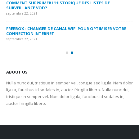
COMMENT SUPPRIMER L’HISTORIQUE DES LISTES DE
LI
SURVEILLANCE VOD?
US
septembre 22, 2021
sep
FREEBOX : CHANGER DE CANAL WIFI POUR OPTIMISER VOTRE
CO
CONNECTION INTERNET
MA
septembre 22, 2021
sep
ABOUT US
Nulla nunc dui, tristique in semper vel, congue sed ligula. Nam dolor
ligula, faucibus id sodales in, auctor fringilla libero. Nulla nunc dui,
tristique in semper vel. Nam dolor ligula, faucibus id sodales in,
auctor fringilla libero.