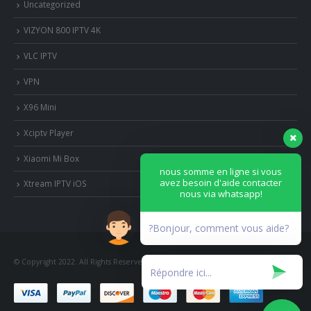
Uncategorized
VIZYON 800 IPTV 4K
VLC IPTV
VPN
X96 Mini
Xciptv Player
Xiaomi Mi Box
nous somme en ligne si vous
avez besoin d'aide contacter
Xtream IPTV iOS
nous via whatsapp!
?Bonjour, comment vous aide?
© Copyright 2022. All Rights Reserved.