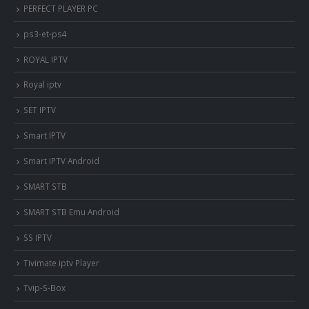
PERFECT PLAYER PC
ps3-et-ps4
ROYAL IPTV
Royal iptv
SET IPTV
Smart IPTV
Smart IPTV Android
SMART STB
SMART STB Emu Android
SS IPTV
Tivimate iptv Player
Tvip-S-Box