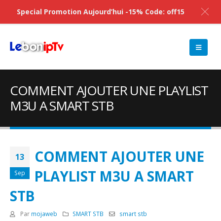
Special Promotion Aujourd’hui -15% Code: off15
COMMENT AJOUTER UNE PLAYLIST
M3U A SMART STB
COMMENT AJOUTER UNE
13
PLAYLIST M3U A SMART
Sep
STB
Par
mojaweb
SMART STB
smart stb