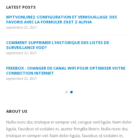
LATEST POSTS
MYTVONLINE2 :CONFIGURATION ET VERROUILLAGE DES
CO
FAVORIS AVEC LA FORMULER Z8 ET Z ALPHA
sep
septembre 22, 2021
MY
COMMENT SUPPRIMER L’HISTORIQUE DES LISTES DE
LI
SURVEILLANCE VOD?
US
septembre 22, 2021
sep
FREEBOX : CHANGER DE CANAL WIFI POUR OPTIMISER VOTRE
CO
CONNECTION INTERNET
MA
septembre 22, 2021
sep
ABOUT US
Nulla nunc dui, tristique in semper vel, congue sed ligula. Nam dolor
ligula, faucibus id sodales in, auctor fringilla libero. Nulla nunc dui,
tristique in semper vel. Nam dolor ligula, faucibus id sodales in,