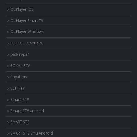
OttPlayer iOS
OttPlayer Smart TV
OttPlayer Windows
PERFECT PLAYER PC
ps3-et-ps4
ROYAL IPTV
Royal iptv
SET IPTV
Smart IPTV
Smart IPTV Android
SMART STB
SMART STB Emu Android