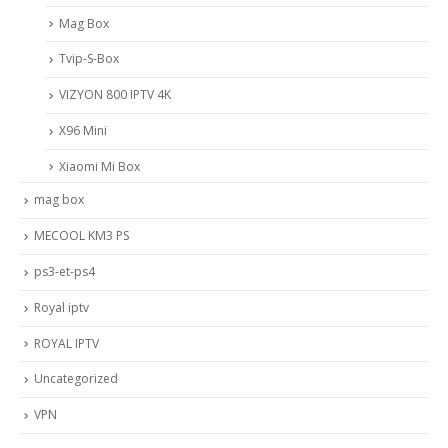
Mag Box
Tvip-S-Box
VIZYON 800 IPTV 4K
X96 Mini
Xiaomi Mi Box
mag box
MECOOL KM3 PS
ps3-et-ps4
Royal iptv
ROYAL IPTV
Uncategorized
VPN