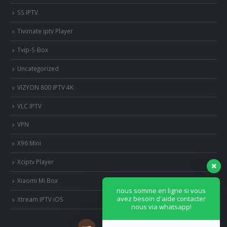
SS IPTV
Tivimate iptv Player
Tvip-S-Box
Uncategorized
VIZYON 800 IPTV 4K
VLC IPTV
VPN
X96 Mini
Xciptv Player
Xiaomi Mi Box
nous somme en ligne si vous
avez besoin d'aide contacter
Xtream IPTV iOS
nous via whatsapp!