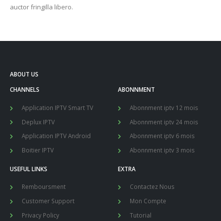
auctor fringilla libero.
ABOUT US
CHANNELS
ABONNMENT
Application IPTV Smart TV
Abonnment iptv 12 mois
Deplux IPTV
Abonnment iptv 24 mois
Application IPTV Android
Abonnment iptv 6 mois
Boitier IPTV
Abonnment iptv 3 mois
USEFUL LINKS
EXTRA
Remboursment
Contactez Nous
Customer Support
Mon Compte
Privacy Policy
Tutorial