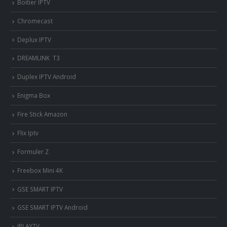
Boitier IPTV
Chromecast
Deplux IPTV
DREAMLINK T3
Duplex IPTV Android
Enigma Box
Fire Stick Amazon
Flix Iptv
Formuler Z
Freebox Mini 4K
‎GSE SMART IPTV
GSE SMART IPTV Android
IPLAYTV