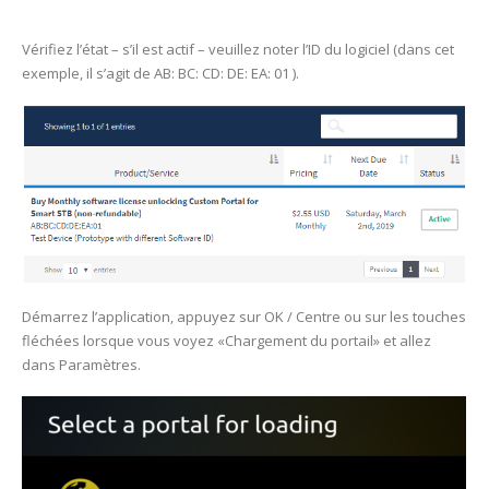
Vérifiez l’état – s’il est actif – veuillez noter l’ID du logiciel (dans cet
exemple, il s’agit de AB: BC: CD: DE: EA: 01 ).
Démarrez l’application, appuyez sur OK / Centre ou sur les touches
fléchées lorsque vous voyez «Chargement du portail» et allez
dans Paramètres.