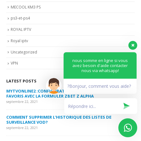
MECOOL KM3 PS
ps3-et-ps4
ROYAL IPTV
Royal iptv
Uncategorized
nous somme en ligne si vous
VPN
avez besoin d'aide contacter
nous via whatsapp!
LATEST POSTS
?Bonjour, comment vous aide?
MYTVONLINE2 :CONFIGURATION ET VERROUILLAGE DES
CO
FAVORIS AVEC LA FORMULER Z8 ET Z ALPHA
sep
septembre 22, 2021
MY
COMMENT SUPPRIMER L’HISTORIQUE DES LISTES DE
LI
SURVEILLANCE VOD?
US
septembre 22, 2021
sep