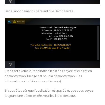
Dans l’abonnement, il sera indiqué Demo limitée.
(Dans cet exemple, l’application n’est pas payée et elle est en
démonstration, l’image est pour la démonstration – les
informations affichées ici sont fausses)
Si vous êtes sûr que l’application est payée et que vous voyez
toujours une démo limitée, veuillez lire ci-dessous.