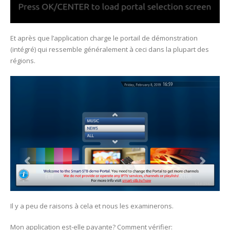
Et après que l’application charge le portail de démonstration
(intégré) qui ressemble généralement à ceci dans la plupart des
régions.
Il y a peu de raisons à cela et nous les examinerons.
Mon application est-elle payante? Comment vérifier: