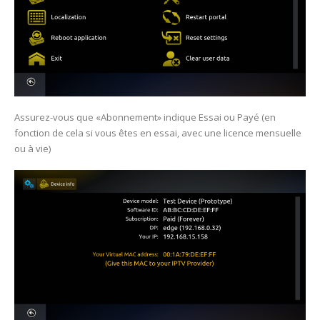
Assurez-vous que «Abonnement» indique Essai ou Payé (en
fonction de cela si vous êtes en essai, avec une licence mensuelle
ou à vie)