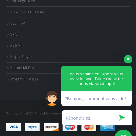
Uncategorized
VIZYON 800 IPTV 4K
VLC IPTV
VPN
X96 Mini
Xciptv Player
Xiaomi Mi Box
nous somme en ligne si vous
avez besoin d'aide contacter
Xtream IPTV iOS
nous via whatsapp!
?Bonjour, comment vous aide?
© Copyright 2022. All Rights Reserved.