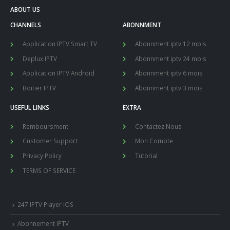
ABOUT US
CHANNELS
ABONNMENT
Application IPTV Smart TV
Abonnment iptv 12 mois
Deplux IPTV
Abonnment iptv 24 mois
Application IPTV Android
Abonnment iptv 6 mois
Boitier IPTV
Abonnment iptv 3 mois
USEFUL LINKS
EXTRA
Remboursment
Contactez Nous
Customer Support
Mon Compte
Privacy Policy
Tutorial
TERMS OF SERVICE
247 IPTV Player iOS
Abonnement IPTV