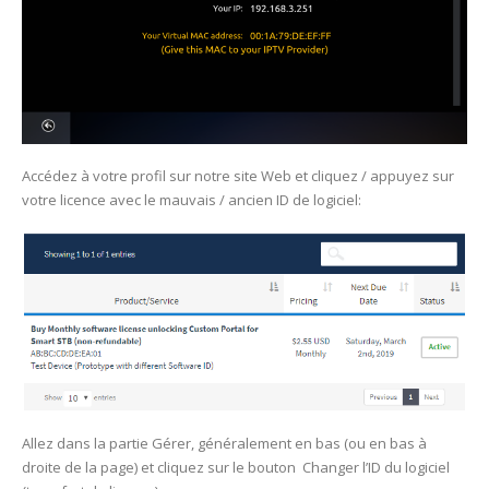
Accédez à votre profil sur notre site Web et cliquez / appuyez sur
votre licence avec le mauvais / ancien ID de logiciel:
Allez dans la partie Gérer, généralement en bas (ou en bas à
droite de la page) et cliquez sur le bouton Changer l’ID du logiciel