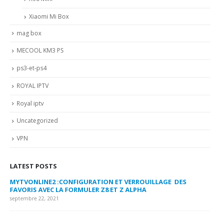
Xiaomi Mi Box
mag box
MECOOL KM3 PS
ps3-et-ps4
ROYAL IPTV
Royal iptv
Uncategorized
VPN
LATEST POSTS
MYTVONLINE2 :CONFIGURATION ET VERROUILLAGE DES
CO
FAVORIS AVEC LA FORMULER Z8 ET Z ALPHA
sep
septembre 22, 2021
MY