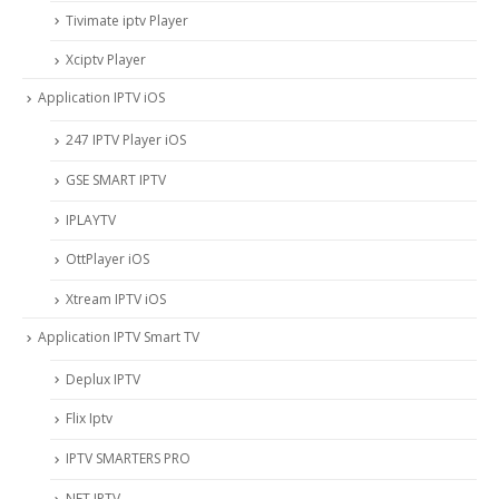
Tivimate iptv Player
Xciptv Player
Application IPTV iOS
247 IPTV Player iOS
‎GSE SMART IPTV
IPLAYTV
OttPlayer iOS
Xtream IPTV iOS
Application IPTV Smart TV
Deplux IPTV
Flix Iptv
IPTV SMARTERS PRO
NET IPTV