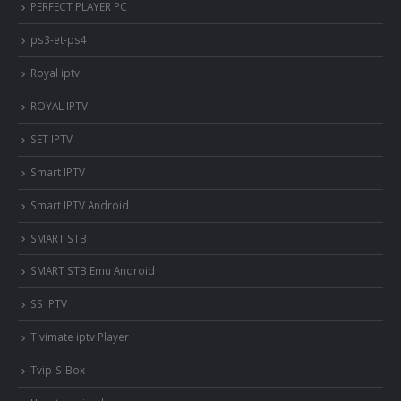
PERFECT PLAYER PC
ps3-et-ps4
Royal iptv
ROYAL IPTV
SET IPTV
Smart IPTV
Smart IPTV Android
SMART STB
SMART STB Emu Android
SS IPTV
Tivimate iptv Player
Tvip-S-Box