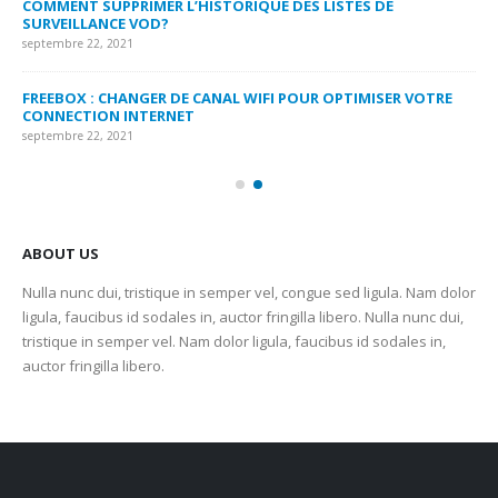
COMMENT SUPPRIMER L’HISTORIQUE DES LISTES DE
LI
SURVEILLANCE VOD?
US
septembre 22, 2021
sep
FREEBOX : CHANGER DE CANAL WIFI POUR OPTIMISER VOTRE
CO
CONNECTION INTERNET
MA
septembre 22, 2021
sep
ABOUT US
Nulla nunc dui, tristique in semper vel, congue sed ligula. Nam dolor
ligula, faucibus id sodales in, auctor fringilla libero. Nulla nunc dui,
tristique in semper vel. Nam dolor ligula, faucibus id sodales in,
auctor fringilla libero.