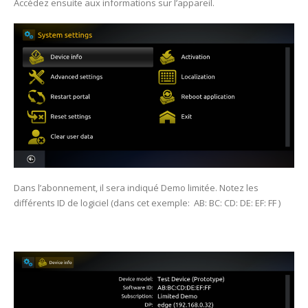
Accédez ensuite aux informations sur l’appareil.
Dans l’abonnement, il sera indiqué Demo limitée. Notez les
différents ID de logiciel (dans cet exemple: AB: BC: CD: DE: EF: FF )