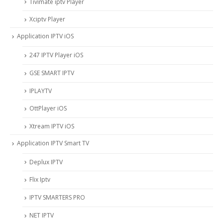
Tivimate iptv Player
Xciptv Player
Application IPTV iOS
247 IPTV Player iOS
‎GSE SMART IPTV
IPLAYTV
OttPlayer iOS
Xtream IPTV iOS
Application IPTV Smart TV
Deplux IPTV
Flix Iptv
IPTV SMARTERS PRO
NET IPTV