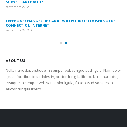
SURVEILLANCE VOD?
US
septembre 22, 2021
sep
FREEBOX : CHANGER DE CANAL WIFI POUR OPTIMISER VOTRE
CO
CONNECTION INTERNET
MA
septembre 22, 2021
sep
ABOUT US
Nulla nunc dui, tristique in semper vel, congue sed ligula. Nam dolor
ligula, faucibus id sodales in, auctor fringilla libero. Nulla nunc dui,
tristique in semper vel. Nam dolor ligula, faucibus id sodales in,
auctor fringilla libero.