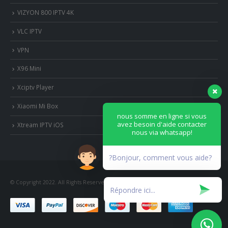
VIZYON 800 IPTV 4K
VLC IPTV
VPN
X96 Mini
Xciptv Player
Xiaomi Mi Box
nous somme en ligne si vous
avez besoin d'aide contacter
Xtream IPTV iOS
nous via whatsapp!
?Bonjour, comment vous aide?
© Copyright 2022. All Rights Reserved.