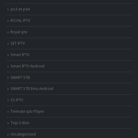
ps3-et-ps4
ROYAL IPTV
Royal iptv
SET IPTV
Smart IPTV
Smart IPTV Android
SMART STB
SMART STB Emu Android
SS IPTV
Tivimate iptv Player
Tvip-S-Box
Uncategorized