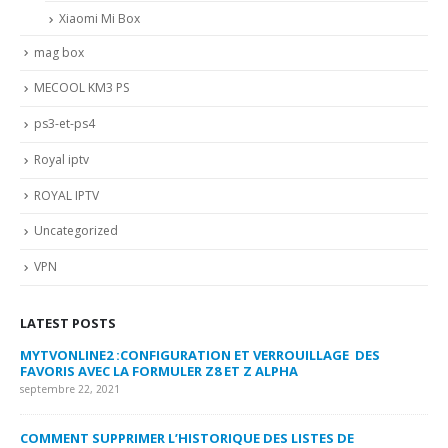
Xiaomi Mi Box
mag box
MECOOL KM3 PS
ps3-et-ps4
Royal iptv
ROYAL IPTV
Uncategorized
VPN
LATEST POSTS
MYTVONLINE2 :CONFIGURATION ET VERROUILLAGE DES
CO
FAVORIS AVEC LA FORMULER Z8 ET Z ALPHA
sep
septembre 22, 2021
MY
COMMENT SUPPRIMER L’HISTORIQUE DES LISTES DE
LI