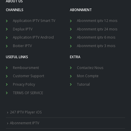
ABOUT US
CHANNELS
ABONNMENT
Application IPTV Smart TV
Abonnment iptv 12 mois
Deplux IPTV
Abonnment iptv 24 mois
Application IPTV Android
Abonnment iptv 6 mois
Boitier IPTV
Abonnment iptv 3 mois
USEFUL LINKS
EXTRA
Remboursment
Contactez Nous
Customer Support
Mon Compte
Privacy Policy
Tutorial
TERMS OF SERVICE
247 IPTV Player iOS
Abonnement IPTV