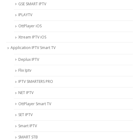
‎GSE SMART IPTV
IPLAYTV
OttPlayer iOS
Xtream IPTV iOS
Application IPTV Smart TV
Deplux IPTV
Flix Iptv
IPTV SMARTERS PRO
NET IPTV
OttPlayer Smart TV
SET IPTV
Smart IPTV
SMART STB