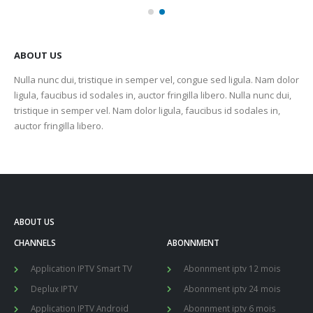
ABOUT US
Nulla nunc dui, tristique in semper vel, congue sed ligula. Nam dolor
ligula, faucibus id sodales in, auctor fringilla libero. Nulla nunc dui,
tristique in semper vel. Nam dolor ligula, faucibus id sodales in,
auctor fringilla libero.
ABOUT US
CHANNELS
ABONNMENT
Application IPTV Smart TV
Abonnment iptv 12 mois
Deplux IPTV
Abonnment iptv 24 mois
Application IPTV Android
Abonnment iptv 6 mois