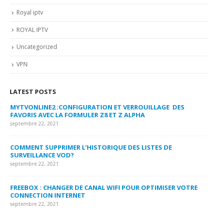
Royal iptv
ROYAL IPTV
Uncategorized
VPN
LATEST POSTS
MYTVONLINE2 :CONFIGURATION ET VERROUILLAGE DES
CO
FAVORIS AVEC LA FORMULER Z8 ET Z ALPHA
sep
septembre 22, 2021
MY
COMMENT SUPPRIMER L’HISTORIQUE DES LISTES DE
LI
SURVEILLANCE VOD?
US
septembre 22, 2021
sep
FREEBOX : CHANGER DE CANAL WIFI POUR OPTIMISER VOTRE
CO
CONNECTION INTERNET
MA
septembre 22, 2021
sep