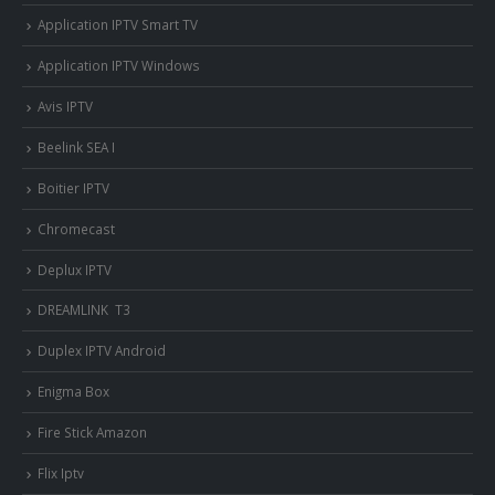
Application IPTV Smart TV
Application IPTV Windows
Avis IPTV
Beelink SEA I
Boitier IPTV
Chromecast
Deplux IPTV
DREAMLINK T3
Duplex IPTV Android
Enigma Box
Fire Stick Amazon
Flix Iptv