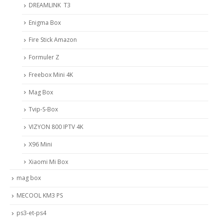
DREAMLINK T3
Enigma Box
Fire Stick Amazon
Formuler Z
Freebox Mini 4K
Mag Box
Tvip-S-Box
VIZYON 800 IPTV 4K
X96 Mini
Xiaomi Mi Box
mag box
MECOOL KM3 PS
ps3-et-ps4