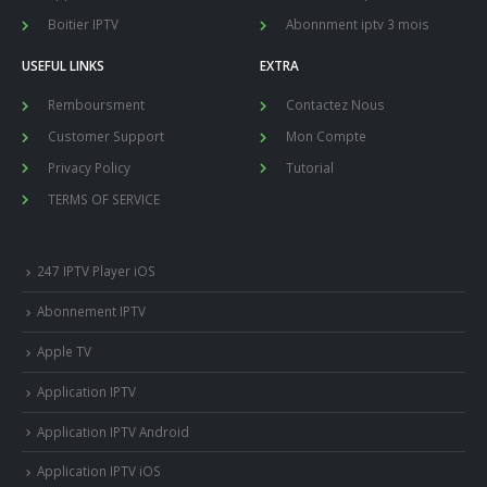
Boitier IPTV
Abonnment iptv 3 mois
USEFUL LINKS
EXTRA
Remboursment
Contactez Nous
Customer Support
Mon Compte
Privacy Policy
Tutorial
TERMS OF SERVICE
247 IPTV Player iOS
Abonnement IPTV
Apple TV
Application IPTV
Application IPTV Android
Application IPTV iOS