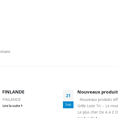
ntaire.
Nouveaux produits
GRANDE BRETAGN
20
CHAINES TV DE
Nouveaux produits Afficher :
DIVERTISSEMENT
Sep
Grille Liste Tri -- Le moins cher
GRANDE BRETAGNE C
Le plus cher De A à Z De...
TV DE DIVERTISSEMEN