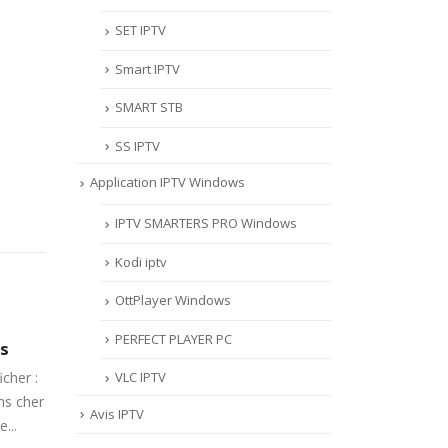
SET IPTV
Smart IPTV
SMART STB
SS IPTV
Application IPTV Windows
IPTV SMARTERS PRO Windows
Kodi iptv
OttPlayer Windows
PERFECT PLAYER PC
E
LIVRAISON
CO
21
11
CON
LIVRAISON GRATUITE PAR
VLC IPTV
POU
Sep
Sep
DHL /UPS / CHRONOPOST
INS
Avis IPTV
HAINES
Le transport de votre colis
POU
T