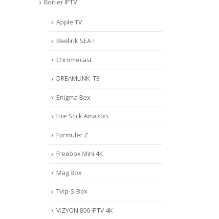
Notre entreprise travaillant
SM
Boitier IPTV
actuellement en flux tendu,...
COM
Apple TV
Lire la suite
VPN
INS
Beelink SEA I
STR
Chromecast
sont 
Lire 
DREAMLINK T3
Enigma Box
Fire Stick Amazon
Formuler Z
Freebox Mini 4K
Mag Box
Tvip-S-Box
VIZYON 800 IPTV 4K