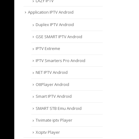
LAZY IPTV
Application IPTV Android
Duplex IPTV Android
GSE SMART IPTV Android
IPTV Extreme
IPTV Smarters Pro Android
NET IPTV Android
OttPlayer Android
Smart IPTV Android
SMART STB Emu Android
Tivimate iptv Player
Xciptv Player