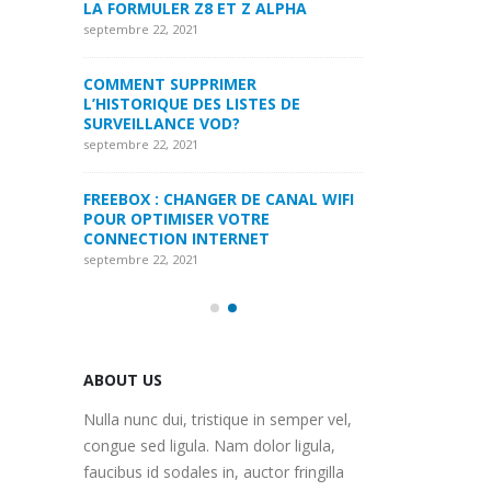
LPHA
LA FORMULER Z8
septembre 22, 2021
septembre 22, 2021
MYTVONLINE1 MYTVONLINE2
:QUELLES SONT LES LIMITATIONS
COMMENT SUPP
 DE
MAXIMALES PRIS EN CHARGE SUR
L’HISTORIQUE DE
CLES USB|DISQUE DUR | CARTE SD
SURVEILLANCE 
septembre 22, 2021
septembre 22, 2021
ANAL WIFI
COMMENT UTILISER VOTRE
FREEBOX : CHAN
ABONNEMENT IPTV DE VOTRE
POUR OPTIMISE
MAG250/254 POUR KODI
CONNECTION IN
septembre 22, 2021
septembre 22, 2021
ABOUT US
Nulla nunc dui, tristique in semper vel,
congue sed ligula. Nam dolor ligula,
faucibus id sodales in, auctor fringilla