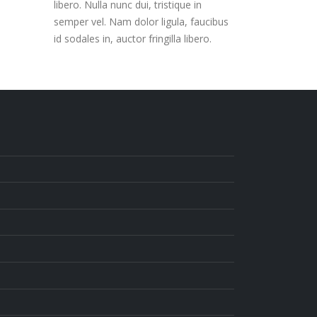
libero. Nulla nunc dui, tristique in
semper vel. Nam dolor ligula, faucibus
id sodales in, auctor fringilla libero.