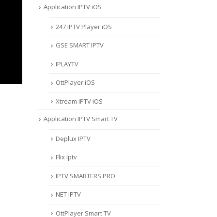
Application IPTV iOS
247 IPTV Player iOS
‎GSE SMART IPTV
IPLAYTV
OttPlayer iOS
Xtream IPTV iOS
Application IPTV Smart TV
Deplux IPTV
Flix Iptv
IPTV SMARTERS PRO
NET IPTV
OttPlayer Smart TV