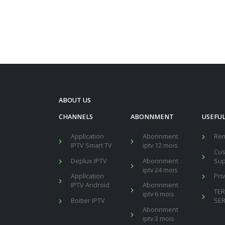
ABOUT US
CHANNELS
ABONNMENT
USEFUL
Application
Abonnment
Re
IPTV Smart TV
iptv 12 mois
Cu
Deplux IPTV
Abonnment
Sup
iptv 24 mois
Application
Pri
IPTV Android
Abonnment
TE
iptv 6 mois
Boitier IPTV
SER
Abonnment
iptv 3 mois