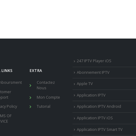
247 IPTV Player iOS
 LINKS
EXTRA
Abonnement IPTV
mboursment
Contactez
Apple TV
Nous
stomer
Application IPTV
port
Mon Compte
vacy Policy
Tutorial
Application IPTV Android
RMS OF
Application IPTV iOS
VICE
Application IPTV Smart TV