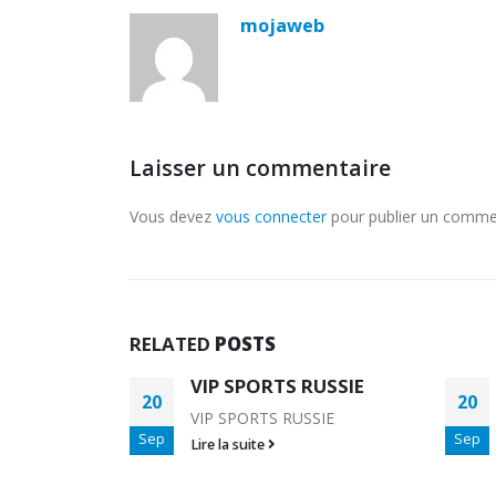
mojaweb
Laisser un commentaire
Vous devez
vous connecter
pour publier un comme
RELATED
POSTS
USSIE
FINLANDE
20
21
SIE
FINLANDE
Sep
Sep
Lire la suite