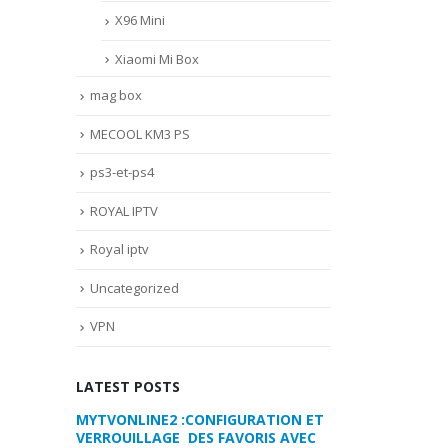
X96 Mini
Xiaomi Mi Box
mag box
MECOOL KM3 PS
ps3-et-ps4
ROYAL IPTV
Royal iptv
Uncategorized
VPN
LATEST POSTS
RATION ET
COMMENT PARAMETRER VOTRE
MYTVONLINE2 :
RIS AVEC
DREAMLINK T3
VERROUILLAGE D