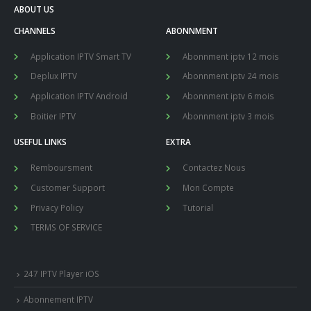
ABOUT US
CHANNELS
ABONNMENT
Application IPTV Smart TV
Abonnment iptv 12 mois
Deplux IPTV
Abonnment iptv 24 mois
Application IPTV Android
Abonnment iptv 6 mois
Boitier IPTV
Abonnment iptv 3 mois
USEFUL LINKS
EXTRA
Remboursment
Contactez Nous
Customer Support
Mon Compte
Privacy Policy
Tutorial
TERMS OF SERVICE
247 IPTV Player iOS
Abonnement IPTV