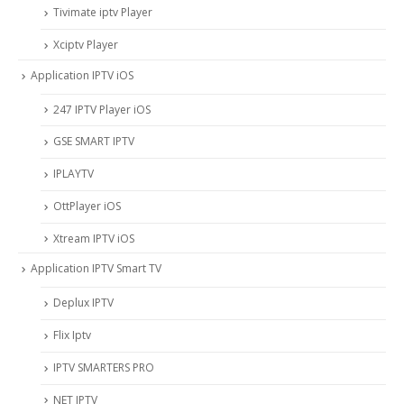
Tivimate iptv Player
Xciptv Player
Application IPTV iOS
247 IPTV Player iOS
‎GSE SMART IPTV
IPLAYTV
OttPlayer iOS
Xtream IPTV iOS
Application IPTV Smart TV
Deplux IPTV
Flix Iptv
IPTV SMARTERS PRO
NET IPTV