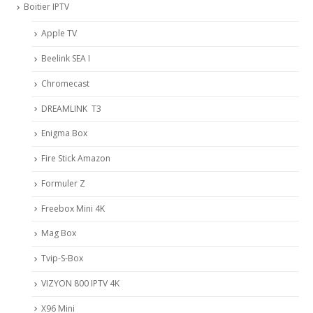
Boitier IPTV
Apple TV
Beelink SEA I
Chromecast
DREAMLINK T3
Enigma Box
Fire Stick Amazon
Formuler Z
Freebox Mini 4K
Mag Box
Tvip-S-Box
VIZYON 800 IPTV 4K
X96 Mini