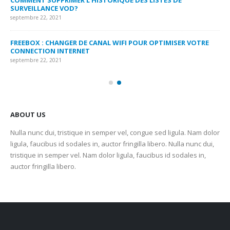
COMMENT SUPPRIMER L’HISTORIQUE DES LISTES DE
LI
SURVEILLANCE VOD?
US
septembre 22, 2021
sep
FREEBOX : CHANGER DE CANAL WIFI POUR OPTIMISER VOTRE
CO
CONNECTION INTERNET
MA
septembre 22, 2021
sep
ABOUT US
Nulla nunc dui, tristique in semper vel, congue sed ligula. Nam dolor
ligula, faucibus id sodales in, auctor fringilla libero. Nulla nunc dui,
tristique in semper vel. Nam dolor ligula, faucibus id sodales in,
auctor fringilla libero.