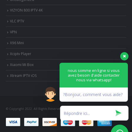
VIZYON 800 IPTV 4K
VLC IPTV
VPN
X96 Mini
Xciptv Player
Xiaomi Mi Box
nous somme en ligne si vous
avez besoin d'aide contacter
Xtream IPTV iOS
nous via whatsapp!
?Bonjour, comment vous aide?
© Copyright 2022. All Rights Reserved.