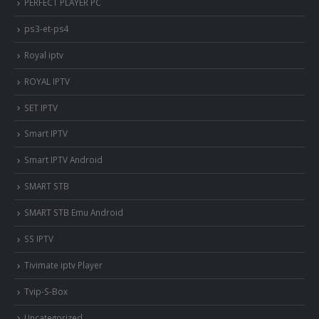
PERFECT PLAYER PC
ps3-et-ps4
Royal iptv
ROYAL IPTV
SET IPTV
Smart IPTV
Smart IPTV Android
SMART STB
SMART STB Emu Android
SS IPTV
Tivimate iptv Player
Tvip-S-Box
Uncategorized