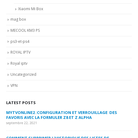
Xiaomi Mi Box
mag box
MECOOL KM3 PS
ps3-et-ps4
ROYAL IPTV
Royal iptv
Uncategorized
VPN
LATEST POSTS
MYTVONLINE2 :CONFIGURATION ET VERROUILLAGE DES
CO
FAVORIS AVEC LA FORMULER Z8 ET Z ALPHA
sep
septembre 22, 2021
MY