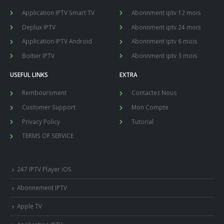
Application IPTV Smart TV
Abonnment iptv 12 mois
Deplux IPTV
Abonnment iptv 24 mois
Application IPTV Android
Abonnment iptv 6 mois
Boitier IPTV
Abonnment iptv 3 mois
USEFUL LINKS
EXTRA
Remboursment
Contactez Nous
Customer Support
Mon Compte
Privacy Policy
Tutorial
TERMS OF SERVICE
247 IPTV Player iOS
Abonnement IPTV
Apple TV