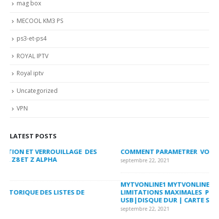
mag box
MECOOL KM3 PS
ps3-et-ps4
ROYAL IPTV
Royal iptv
Uncategorized
VPN
LATEST POSTS
COMMENT PARAMETRER VOTRE DREAMLINK T3
MY
FA
septembre 22, 2021
sep
MYTVONLINE1 MYTVONLINE2 :QUELLES SONT LES
LIMITATIONS MAXIMALES PRIS EN CHARGE SUR CLES
CO
USB|DISQUE DUR | CARTE SD
SU
septembre 22, 2021
sep