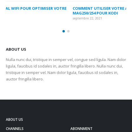
COMMENT UTILISER VOTRE ABONNEMENT IPTV DE VOTRE
FR
MAG250/254 POUR KODI
CO
septembre 22, 2021
sep
ABOUT US
Nulla nunc dui, tristique in semper vel, congue sed ligula. Nam dolor
ligula, faucibus id sodales in, auctor fringilla libero. Nulla nunc dui,
tristique in semper vel. Nam dolor ligula, faucibus id sodales in,
auctor fringilla libero.
ABOUT US
CHANNELS
ABONNMENT