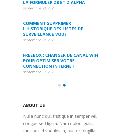
LA FORMULER Z8 ET Z ALPHA
septembre 22, 2021
septembre 22, 2021
INE2
MYTVONLINE1 M
ITATIONS
COMMENT SUPPRIMER
:QUELLES SONT 
ARGE SUR
L’HISTORIQUE DES LISTES DE
MAXIMALES PRI
 CARTE SD
SURVEILLANCE VOD?
CLES USB|DISQU
septembre 22, 2021
septembre 22, 2021
RE
FREEBOX : CHANGER DE CANAL WIFI
COMMENT UTILI
OTRE
POUR OPTIMISER VOTRE
ABONNEMENT IP
CONNECTION INTERNET
MAG250/254 PO
septembre 22, 2021
septembre 22, 2021
ABOUT US
Nulla nunc dui, tristique in semper vel,
congue sed ligula. Nam dolor ligula,
faucibus id sodales in, auctor fringilla