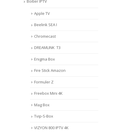
Boitier IPTV
Apple TV
Beelink SEA I
Chromecast
DREAMLINK T3
Enigma Box
Fire Stick Amazon
Formuler Z
Freebox Mini 4K
Mag Box
Tvip-S-Box
VIZYON 800 IPTV 4K