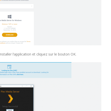
installer l’application et cliquez sur le bouton OK.
MYTVONLINE2 :CONFIGURATION ET
COMMENT PARAMETRER
VERROUILLAGE DES FAVORIS AVEC
DREAMLINK T3