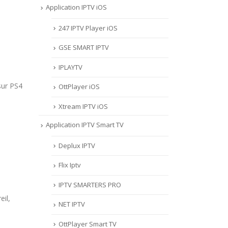
Application IPTV iOS
247 IPTV Player iOS
‎GSE SMART IPTV
IPLAYTV
sur PS4
OttPlayer iOS
Xtream IPTV iOS
Application IPTV Smart TV
Deplux IPTV
Flix Iptv
IPTV SMARTERS PRO
eil,
NET IPTV
OttPlayer Smart TV