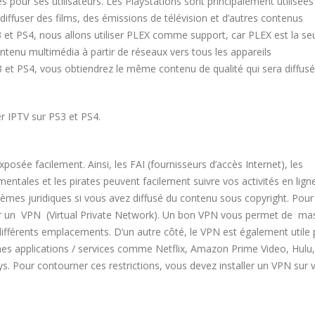
our ses utilisateurs. Les PlayStations sont principalement utilisées
ur diffuser des films, des émissions de télévision et d’autres contenus
 et PS4, nous allons utiliser PLEX comme support, car PLEX est la se
contenu multimédia à partir de réseaux vers tous les appareils
3 et PS4, vous obtiendrez le même contenu de qualité qui sera diffusé
r IPTV sur PS3 et PS4.
posée facilement. Ainsi, les FAI (fournisseurs d’accès Internet), les
ntales et les pirates peuvent facilement suivre vos activités en ligne
èmes juridiques si vous avez diffusé du contenu sous copyright. Pour 
r un VPN (Virtual Private Network). Un bon VPN vous permet de ma
 différents emplacements. D’un autre côté, le VPN est également utile
ines applications / services comme Netflix, Amazon Prime Video, Hulu
ys. Pour contourner ces restrictions, vous devez installer un VPN sur 