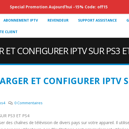
Special Promotion Aujourd’hui -15% Code: off15
ABONNEMENT IPTV
REVENDEUR
SUPPORT ASSISTANCE
G
E CLIENT
ET CONFIGURER IPTV SUR PS3 ET
RGER ET CONFIGURER IPTV 
ps4
0 Commentaires
UR PS3 ET PS4
er des chaînes de télévision de divers pays sur votre appareil. Il utilis