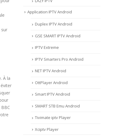
 pour
LAZY IPTV
Application IPTV Android
ule
Duplex IPTV Android
 sur
GSE SMART IPTV Android
IPTV Extreme
IPTV Smarters Pro Android
NET IPTV Android
. À la
OttPlayer Android
éviter
squer
Smart IPTV Android
 pour
SMART STB Emu Android
, BBC
votre
Tivimate iptv Player
Xciptv Player