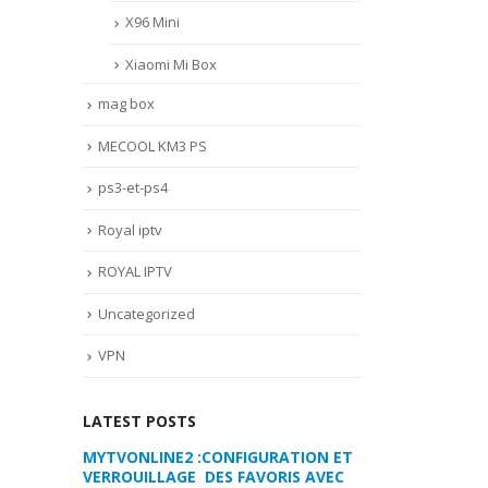
X96 Mini
Xiaomi Mi Box
mag box
MECOOL KM3 PS
ps3-et-ps4
Royal iptv
ROYAL IPTV
Uncategorized
VPN
LATEST POSTS
 VOTRE
MYTVONLINE2 :CONFIGURATION ET
COMMENT PARA
VERROUILLAGE DES FAVORIS AVEC
DREAMLINK T3