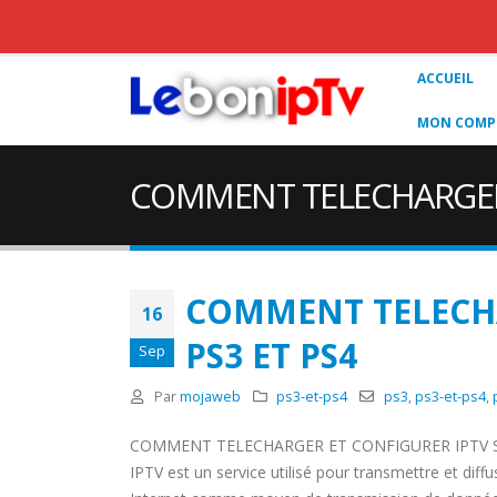
ACCUEIL
MON COMPT
COMMENT TELECHARGER 
COMMENT TELECHA
16
PS3 ET PS4
Sep
Par
mojaweb
ps3-et-ps4
ps3
,
ps3-et-ps4
,
COMMENT TELECHARGER ET CONFIGURER IPTV S
IPTV est un service utilisé pour transmettre et diffus