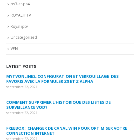
ps3-et-ps4
ROYAL IPTV
Royal iptv
Uncategorized
VPN
LATEST POSTS
MYTVONLINE2 :CONFIGURATION ET VERROUILLAGE DES
CO
FAVORIS AVEC LA FORMULER Z8 ET Z ALPHA
sep
septembre 22, 2021
MY
COMMENT SUPPRIMER L’HISTORIQUE DES LISTES DE
LI
SURVEILLANCE VOD?
US
septembre 22, 2021
sep
FREEBOX : CHANGER DE CANAL WIFI POUR OPTIMISER VOTRE
CO
CONNECTION INTERNET
MA
septembre 22, 2021
sep