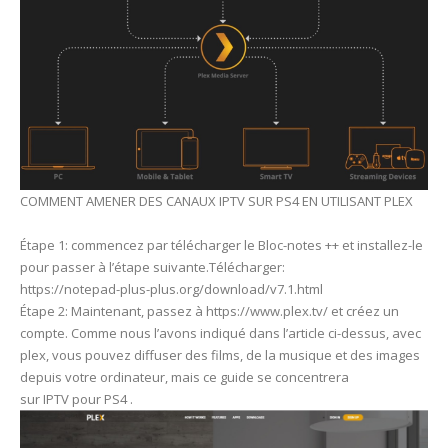
COMMENT AMENER DES CANAUX IPTV SUR PS4 EN UTILISANT PLEX
Étape 1: commencez par télécharger le Bloc-notes ++ et installez-le
pour passer à l’étape suivante.Télécharger:
https://notepad-plus-plus.org/download/v7.1.html
Étape 2: Maintenant, passez à https://www.plex.tv/ et créez un
compte. Comme nous l’avons indiqué dans l’article ci-dessus, avec
plex, vous pouvez diffuser des films, de la musique et des images
depuis votre ordinateur, mais ce guide se concentrera
sur IPTV pour PS4 .