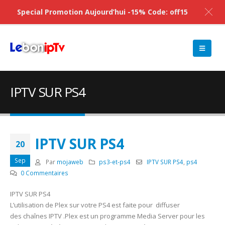
Special Promotion Aujourd’hui -15% Code: off15
IPTV SUR PS4
IPTV SUR PS4
20
Sep
Par
mojaweb
ps3-et-ps4
IPTV SUR PS4
,
ps4
0 Commentaires
IPTV SUR PS4
L’utilisation de Plex sur votre PS4 est faite pour diffuser
des chaînes IPTV .Plex est un programme Media Server pour les