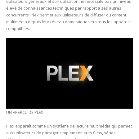
utilisateurs généraux et son utilisation ne nécessite pas un niveau
élevé de connaissances techniques par rapport à ses autres
concurrents. Plex permet aux utilisateurs de diffuser du contenu
multimédia depuis leur réseau domestique vers tous les appareils
compatibles.
UN APERÇU DE PLEX
Plex apparaît comme un système de lecture multimédia qui permet
aux utilisateurs de partager simplement leurs films, séries