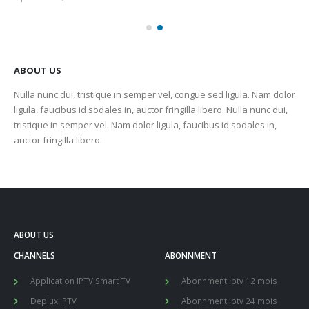
ABOUT US
Nulla nunc dui, tristique in semper vel, congue sed ligula. Nam dolor
ligula, faucibus id sodales in, auctor fringilla libero. Nulla nunc dui,
tristique in semper vel. Nam dolor ligula, faucibus id sodales in,
auctor fringilla libero.
ABOUT US
CHANNELS
ABONNMENT
Application IPTV Smart TV
Abonnment iptv 12 mois
Deplux IPTV
Abonnment iptv 24 mois