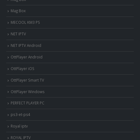
Mag Box
MECOOL KM3 PS
NET IPTV
NET IPTV Android
OttPlayer Android
OttPlayer iOS
OttPlayer Smart TV
OttPlayer Windows
PERFECT PLAYER PC
ps3-et-ps4
Royal iptv
ROYAL IPTV