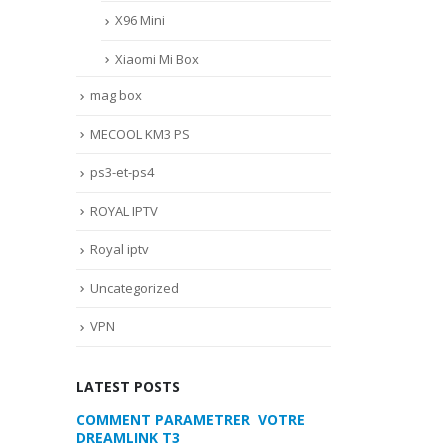
X96 Mini
Xiaomi Mi Box
mag box
MECOOL KM3 PS
ps3-et-ps4
ROYAL IPTV
Royal iptv
Uncategorized
VPN
LATEST POSTS
 VOTRE
MYTVONLINE2 :CONFIGURATION ET
COMMENT PARA
VERROUILLAGE DES FAVORIS AVEC
DREAMLINK T3