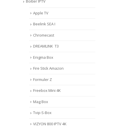
Boitier IPTV
Apple TV
Beelink SEA I
Chromecast
DREAMLINK T3
Enigma Box
Fire Stick Amazon
Formuler Z
Freebox Mini 4K
Mag Box
Tvip-S-Box
VIZYON 800 IPTV 4K