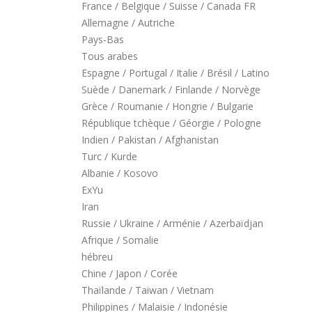
France / Belgique / Suisse / Canada FR
septembre 22, 2021
Allemagne / Autriche
Pays-Bas
MYTVONLINE1 MYTVONLINE2
:QUELLES SONT LES LIMITATIONS
Tous arabes
MAXIMALES PRIS EN CHARGE SUR
Espagne / Portugal / Italie / Brésil / Latino
CLES USB|DISQUE DUR | CARTE S
Suède / Danemark / Finlande / Norvège
septembre 22, 2021
Grèce / Roumanie / Hongrie / Bulgarie
République tchèque / Géorgie / Pologne
COMMENT UTILISER VOTRE
ABONNEMENT IPTV DE VOTRE
Indien / Pakistan / Afghanistan
MAG250/254 POUR KODI
Turc / Kurde
septembre 22, 2021
Albanie / Kosovo
ExYu
Iran
Russie / Ukraine / Arménie / Azerbaïdjan
Afrique / Somalie
hébreu
Chine / Japon / Corée
Thaïlande / Taiwan / Vietnam
Philippines / Malaisie / Indonésie