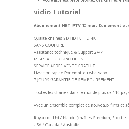
Votre liste est prête profitez des chaînes en dir
vidio Tutorial
Abonnement NET IPTV 12 mois Seulement et e
Qualité chaines SD HD FullHD 4K
SANS COUPURE
Assistance technique & Support 24/7
MISES A JOUR GRATUITES
SERVICE APRES VENTE GRATUIT
Livraison rapide Par email ou whatsapp
7 JOURS GARANTIE DE REMBOURSEMENT
Toutes les chaînes dans le monde plus de 110 pay
Avec un ensemble complet de nouveaux films et série
Royaume-Uni / Irlande (chaînes Premium, Sport et 
COMMENT PARAMETRER VOTRE
USA / Canada / Australie
DREAMLINK T3