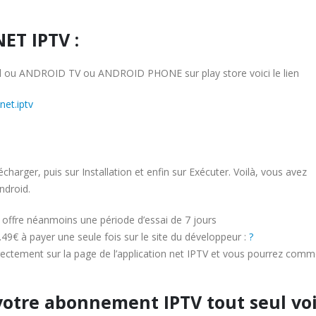
NET IPTV :
roid ou ANDROID TV ou ANDROID PHONE sur play store voici le lien
net.iptv
écharger, puis sur Installation et enfin sur Exécuter. Voilà, vous avez
ndroid.
s offre néanmoins une période d’essai de 7 jours
5.49€ à payer une seule fois sur le site du développeur :
?
irectement sur la page de l’application net IPTV et vous pourrez com
votre abonnement IPTV tout seul voi