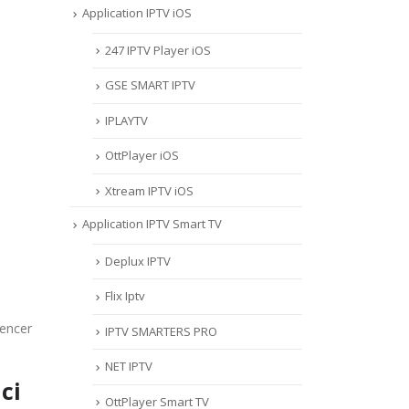
Application IPTV iOS
247 IPTV Player iOS
‎GSE SMART IPTV
IPLAYTV
OttPlayer iOS
Xtream IPTV iOS
Application IPTV Smart TV
Deplux IPTV
Flix Iptv
mencer
IPTV SMARTERS PRO
NET IPTV
ci
OttPlayer Smart TV