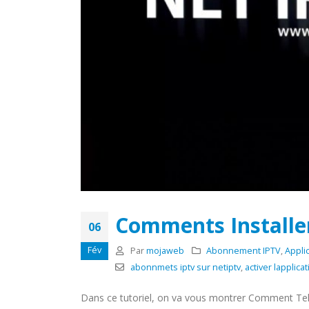
Comments Installer
06
Fév
Par
mojaweb
Abonnement IPTV
,
Appli
abonnmets iptv sur netiptv
,
activer lapplica
Dans ce tutoriel, on va vous montrer Comment Tele