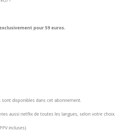
ect! ?
xclusivement pour 59 euros.
s sont disponibles dans cet abonnement.
s aussi netflix de toutes les langues, selon votre choix.
PPV incluses)
MYTVONLINE2 :CONFIGURATION ET
COMMENT PARAMETRER
VERROUILLAGE DES FAVORIS AVEC
DREAMLINK T3