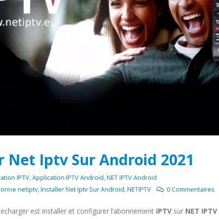
 Net Iptv Sur Android 2021
cation IPTV
,
Application IPTV Android
,
NET IPTV Android
tionne netiptv
,
Installer Net Iptv Sur Android
,
NETIPTV
0 Commentaires
charger est installer et configurer l’abonnement
iPTV
sur
NET IPTV