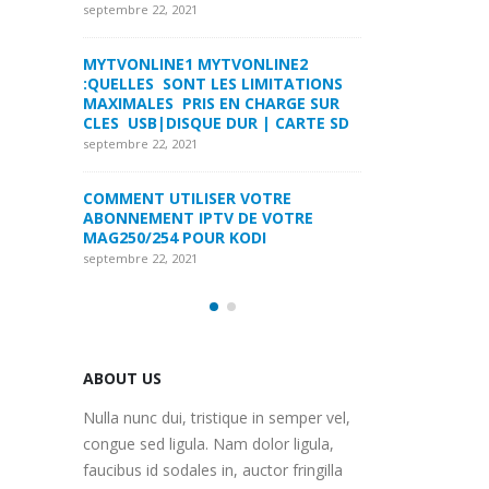
LA FORMULER Z8 ET Z ALPHA
septembre 22, 2021
septembre 22, 2021
INE2
MYTVONLINE1 M
ITATIONS
COMMENT SUPPRIMER
:QUELLES SONT 
ARGE SUR
L’HISTORIQUE DES LISTES DE
MAXIMALES PRI
 CARTE SD
SURVEILLANCE VOD?
CLES USB|DISQU
septembre 22, 2021
septembre 22, 2021
RE
FREEBOX : CHANGER DE CANAL WIFI
COMMENT UTILI
OTRE
POUR OPTIMISER VOTRE
ABONNEMENT IP
CONNECTION INTERNET
MAG250/254 PO
septembre 22, 2021
septembre 22, 2021
ABOUT US
Nulla nunc dui, tristique in semper vel,
congue sed ligula. Nam dolor ligula,
faucibus id sodales in, auctor fringilla