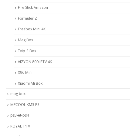
Fire Stick Amazon
Formuler Z
Freebox Mini 4K
Mag Box
Tvip-S-Box
VIZYON 800 IPTV 4K
X96 Mini
Xiaomi Mi Box
mag box
MECOOL KM3 PS
ps3-et-ps4
ROYAL IPTV