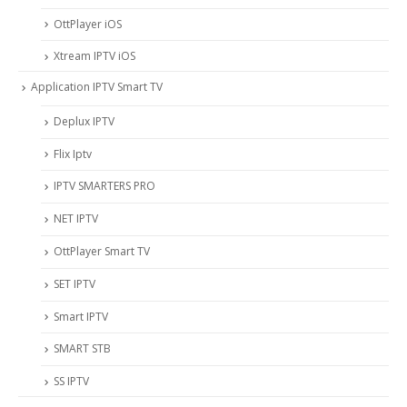
OttPlayer iOS
Xtream IPTV iOS
Application IPTV Smart TV
Deplux IPTV
Flix Iptv
IPTV SMARTERS PRO
NET IPTV
OttPlayer Smart TV
SET IPTV
Smart IPTV
SMART STB
SS IPTV