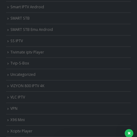
Smart IPTV Android
SMART STB
SMART STB Emu Android
SS IPTV
Tivimate iptv Player
Tvip-S-Box
Uncategorized
VIZYON 800 IPTV 4K
VLC IPTV
VPN
X96 Mini
Xciptv Player