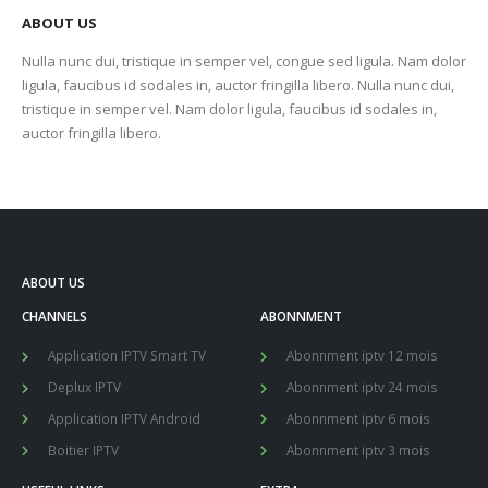
ABOUT US
Nulla nunc dui, tristique in semper vel, congue sed ligula. Nam dolor
ligula, faucibus id sodales in, auctor fringilla libero. Nulla nunc dui,
tristique in semper vel. Nam dolor ligula, faucibus id sodales in,
auctor fringilla libero.
ABOUT US
CHANNELS
ABONNMENT
Application IPTV Smart TV
Abonnment iptv 12 mois
Deplux IPTV
Abonnment iptv 24 mois
Application IPTV Android
Abonnment iptv 6 mois
Boitier IPTV
Abonnment iptv 3 mois