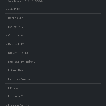
Application IPTV Windows
Avis IPTV
Beelink SEA I
Boitier IPTV
Chromecast
Deplux IPTV
DREAMLINK T3
Duplex IPTV Android
Enigma Box
Fire Stick Amazon
Flix Iptv
Formuler Z
Freebox Mini 4K