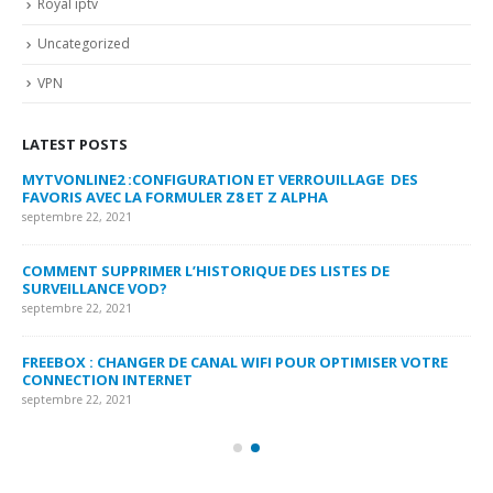
Royal iptv
Uncategorized
VPN
LATEST POSTS
MYTVONLINE2 :CONFIGURATION ET VERROUILLAGE DES
CO
FAVORIS AVEC LA FORMULER Z8 ET Z ALPHA
sep
septembre 22, 2021
MY
COMMENT SUPPRIMER L’HISTORIQUE DES LISTES DE
LI
SURVEILLANCE VOD?
US
septembre 22, 2021
sep
FREEBOX : CHANGER DE CANAL WIFI POUR OPTIMISER VOTRE
CO
CONNECTION INTERNET
MA
septembre 22, 2021
sep