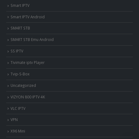
Smart IPTV
Smart IPTV Android
SMART STB
SMART STB Emu Android
SS IPTV
Tivimate iptv Player
Tvip-S-Box
Uncategorized
VIZYON 800 IPTV 4K
VLC IPTV
VPN
X96 Mini