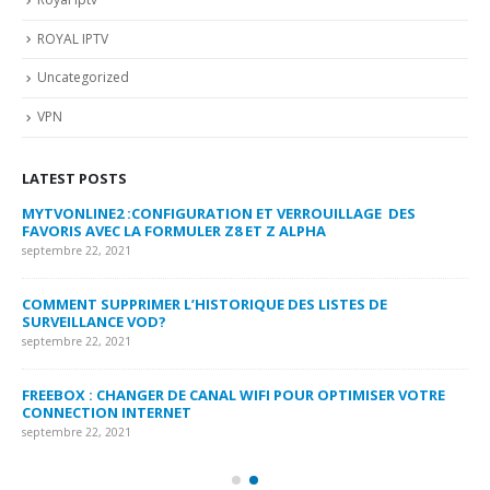
ROYAL IPTV
Uncategorized
VPN
LATEST POSTS
MYTVONLINE2 :CONFIGURATION ET VERROUILLAGE DES
CO
FAVORIS AVEC LA FORMULER Z8 ET Z ALPHA
sep
septembre 22, 2021
MY
COMMENT SUPPRIMER L’HISTORIQUE DES LISTES DE
LI
SURVEILLANCE VOD?
US
septembre 22, 2021
sep
FREEBOX : CHANGER DE CANAL WIFI POUR OPTIMISER VOTRE
CO
CONNECTION INTERNET
MA
septembre 22, 2021
sep