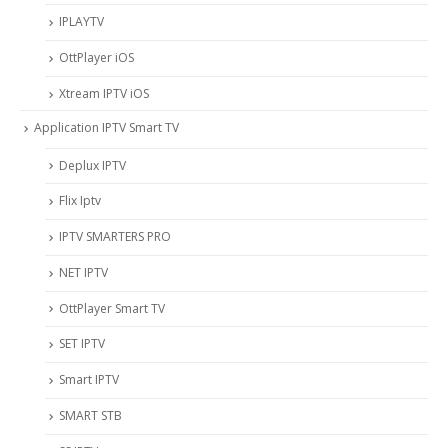
IPLAYTV
OttPlayer iOS
Xtream IPTV iOS
Application IPTV Smart TV
Deplux IPTV
Flix Iptv
IPTV SMARTERS PRO
NET IPTV
OttPlayer Smart TV
SET IPTV
Smart IPTV
SMART STB