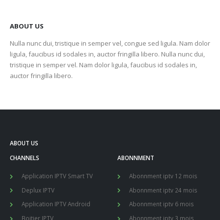
ABOUT US
Nulla nunc dui, tristique in semper vel, congue sed ligula. Nam dolor
ligula, faucibus id sodales in, auctor fringilla libero. Nulla nunc dui,
tristique in semper vel. Nam dolor ligula, faucibus id sodales in,
auctor fringilla libero.
ABOUT US
CHANNELS
ABONNMENT
Application IPTV Smart TV
Abonnment iptv 12 mois
Deplux IPTV
Abonnment iptv 24 mois
Application IPTV Android
Abonnment iptv 6 mois
Boitier IPTV
Abonnment iptv 3 mois