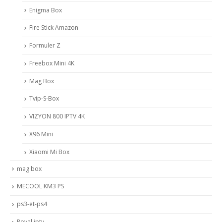
Enigma Box
Fire Stick Amazon
Formuler Z
Freebox Mini 4K
Mag Box
Tvip-S-Box
VIZYON 800 IPTV 4K
X96 Mini
Xiaomi Mi Box
mag box
MECOOL KM3 PS
ps3-et-ps4
Royal iptv